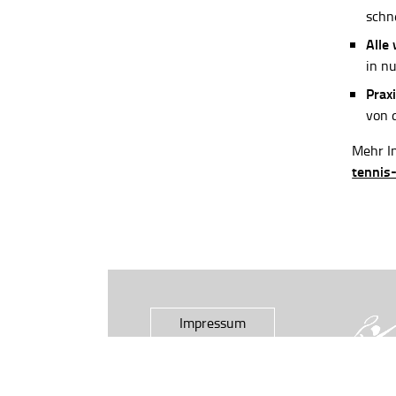
schn
Alle
in n
Praxi
von 
Mehr In
tennis
Impressum
Datenschutz