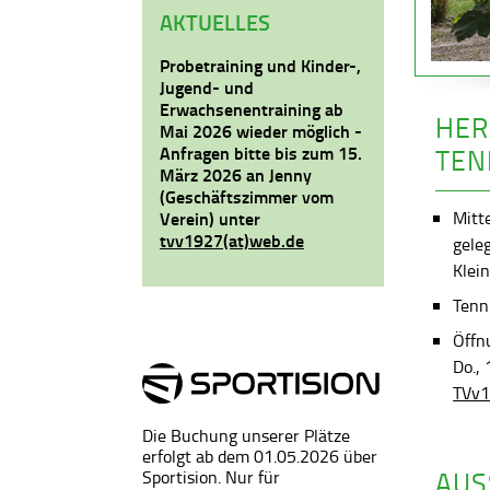
AKTUELLES
Probetraining und Kinder-,
Jugend- und
Erwachsenentraining ab
HER
Mai 2026 wieder möglich -
Anfragen bitte bis zum 15.
TEN
März 2026 an Jenny
(Geschäftszimmer vom
Mitt
Verein) unter
tvv1927(at)web.de
gele
Klein
Tenni
Öffn
Do.,
TVv1
Die Buchung unserer Plätze
erfolgt ab dem 01.05.2026 über
AUS
Sportision. Nur für