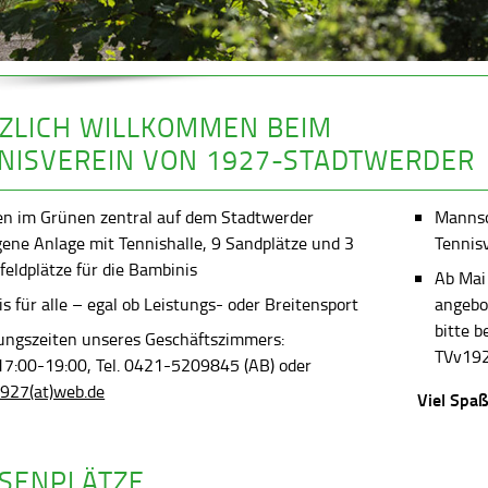
ZLICH WILLKOMMEN BEIM
NISVEREIN VON 1927-STADTWERDER
en im Grünen zentral auf dem Stadtwerder
Mannsch
gene Anlage mit Tennishalle, 9 Sandplätze und 3
Tennis
feldplätze für die Bambinis
Ab Mai
s für alle – egal ob Leistungs- oder Breitensport
angebot
bitte 
ungszeiten unseres Geschäftszimmers:
TVv192
 17:00-19:00, Tel. 0421-5209845 (AB) oder
927(at)web.de
Viel Spaß
SENPLÄTZE