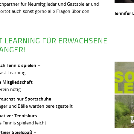
chpartner für Neumitglieder und Gastspieler und
ortet auch sonst gerne alle Fragen über den
Jennifer 
.
T LEARNING FÜR ERWACHSENE
ÄNGER!
ach Tennis spielen
–
Fast Learning
e Mitgliedschaft
erein nötig
rauchst nur Sportschuhe
–
äger und Bälle werden bereitgestellt
vativer Tenniskurs
–
 Tennis spielend leicht
rtiger Spielspaß
–