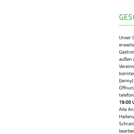
GES
Unser 
erweite
Gastro
außen ü
Vereins
konnten
(Jenny)
Öffnung
telefon
19:00 
Alle An
Hallen
Schran
bearbei