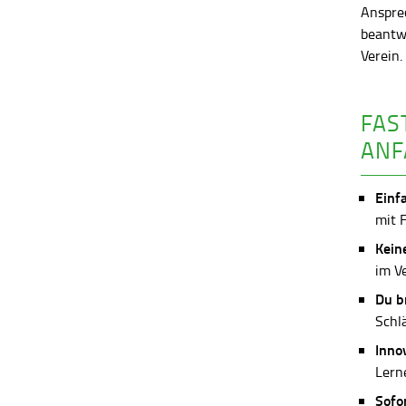
Anspre
beantw
Verein
FAS
ANF
Einf
mit 
Kein
im V
Du b
Schl
Inno
Lerne
Sofo