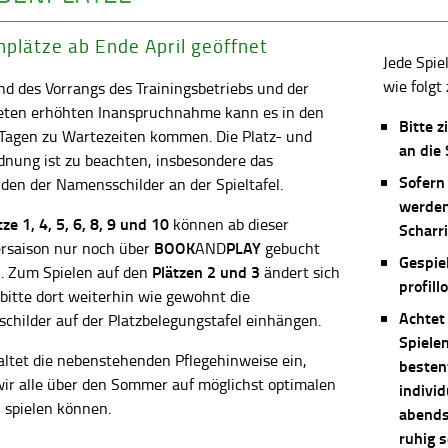
plätze ab Ende April geöffnet
Jede Spie
wie folgt 
d des Vorrangs des Trainingsbetriebs und der
eten erhöhten Inanspruchnahme kann es in den
Bitte z
 Tagen zu Wartezeiten kommen. Die Platz- und
an die
dnung ist zu beachten, insbesondere das
Sofern
en der Namensschilder an der Spieltafel.
werden
ätze
1, 4, 5, 6, 8, 9 und 10
können ab dieser
Scharri
BOOK
PLAY
saison nur noch über
AND
gebucht
Gespie
Plätzen 2 und 3
. Zum Spielen auf den
ändert sich
profill
 bitte dort weiterhin wie gewohnt die
Achtet
childer auf der Platzbelegungstafel einhängen.
Spiele
altet die nebenstehenden Pflegehinweise ein,
besten
wir alle über den Sommer auf möglichst optimalen
individ
 spielen können.
abends 
ruhig 