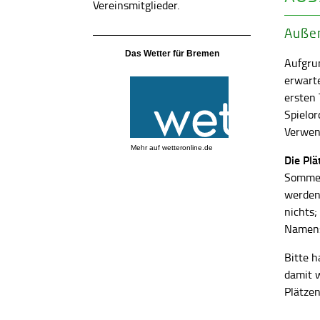
Vereinsmitglieder.
Außen
Das Wetter für Bremen
Aufgrun
erwart
ersten
Spielor
Verwend
Mehr auf
wetteronline.de
Die Pl
Sommer
werden
nichts;
Namens
Bitte h
damit 
Plätzen