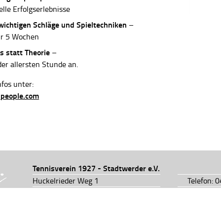
elle Erfolgserlebnisse
 wichtigen Schläge und Spieltechniken
–
ur 5 Wochen
s statt Theorie
–
der allersten Stunde an.
fos unter:
-people.com
Tennisverein 1927 - Stadtwerder e.V.
Huckelrieder Weg 1
Telefon: 
28201 Bremen
Telefon: 
info@tv1