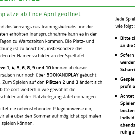
plätze ab Ende April geöffnet
Jede Spie
wie folgt 
d des Vorrangs des Trainingsbetriebs und der
eten erhöhten Inanspruchnahme kann es in den
Bitte z
 Tagen zu Wartezeiten kommen. Die Platz- und
an die
dnung ist zu beachten, insbesondere das
Sofern
en der Namensschilder an der Spieltafel.
werden
ätze
1, 4, 5, 6, 8, 9 und 10
können ab dieser
Scharri
BOOK
PLAY
saison nur noch über
AND
gebucht
Gespie
Plätzen 2 und 3
. Zum Spielen auf den
ändert sich
profill
 bitte dort weiterhin wie gewohnt die
Achtet
childer auf der Platzbelegungstafel einhängen.
Spiele
altet die nebenstehenden Pflegehinweise ein,
besten
wir alle über den Sommer auf möglichst optimalen
individ
 spielen können.
abends 
ruhig 