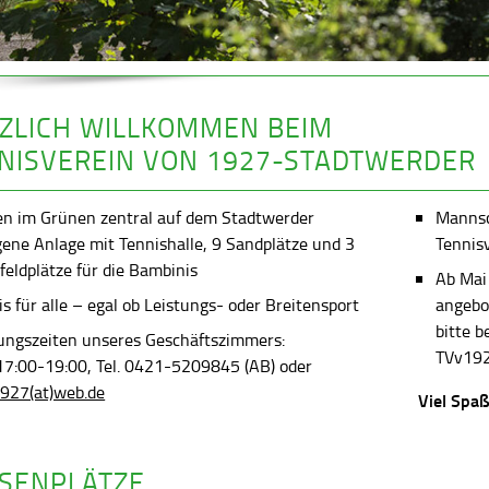
ZLICH WILLKOMMEN BEIM
NISVEREIN VON 1927-STADTWERDER
en im Grünen zentral auf dem Stadtwerder
Mannsch
gene Anlage mit Tennishalle, 9 Sandplätze und 3
Tennis
feldplätze für die Bambinis
Ab Mai
s für alle – egal ob Leistungs- oder Breitensport
angebot
bitte 
ungszeiten unseres Geschäftszimmers:
TVv192
 17:00-19:00, Tel. 0421-5209845 (AB) oder
927(at)web.de
Viel Spaß
SENPLÄTZE