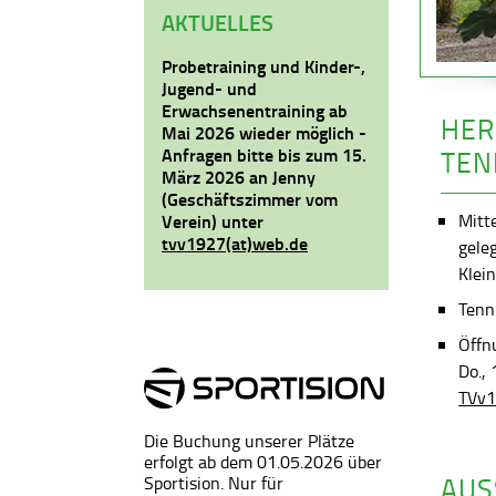
AKTUELLES
Probetraining und Kinder-,
Jugend- und
Erwachsenentraining ab
HER
Mai 2026 wieder möglich -
Anfragen bitte bis zum 15.
TEN
März 2026 an Jenny
(Geschäftszimmer vom
Mitt
Verein) unter
tvv1927(at)web.de
gele
Klein
Tenni
Öffn
Do.,
TVv1
Die Buchung unserer Plätze
erfolgt ab dem 01.05.2026 über
AUS
Sportision. Nur für