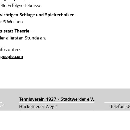
elle Erfolgserlebnisse
 wichtigen Schläge und Spieltechniken
–
ur 5 Wochen
s statt Theorie
–
der allersten Stunde an.
fos unter:
-people.com
Tennisverein 1927 - Stadtwerder e.V.
Huckelrieder Weg 1
Telefon: 
28201 Bremen
Telefon: 
info@tv1