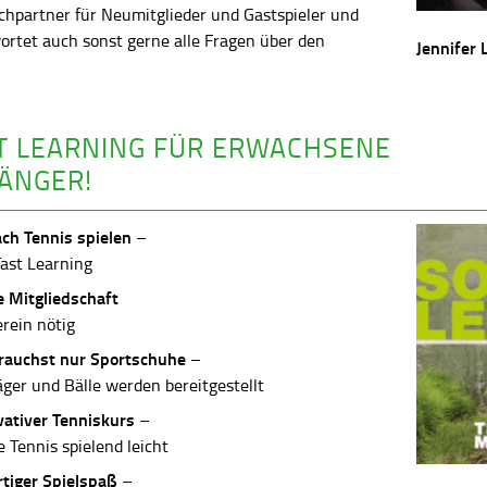
chpartner für Neumitglieder und Gastspieler und
ortet auch sonst gerne alle Fragen über den
Jennifer 
.
T LEARNING FÜR ERWACHSENE
ÄNGER!
ach Tennis spielen
–
Fast Learning
e Mitgliedschaft
erein nötig
rauchst nur Sportschuhe
–
äger und Bälle werden bereitgestellt
vativer Tenniskurs
–
 Tennis spielend leicht
rtiger Spielspaß
–