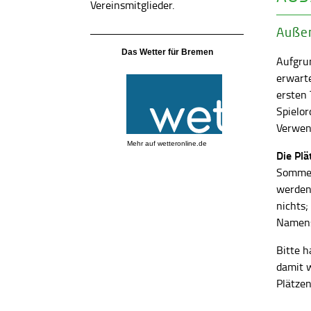
Vereinsmitglieder.
Außen
Das Wetter für Bremen
Aufgrun
erwart
ersten
Spielor
Verwend
Mehr auf
wetteronline.de
Die Pl
Sommer
werden
nichts;
Namens
Bitte h
damit 
Plätzen