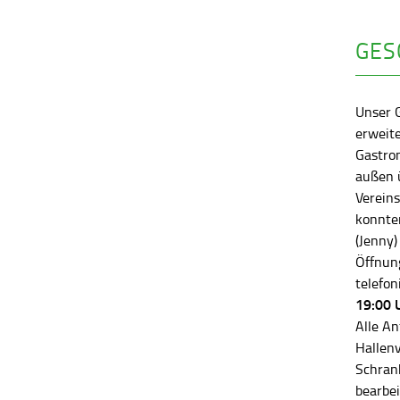
GES
Unser 
erweite
Gastro
außen ü
Vereins
konnten
(Jenny)
Öffnung
telefon
19:00 
Alle An
Hallen
Schran
bearbei