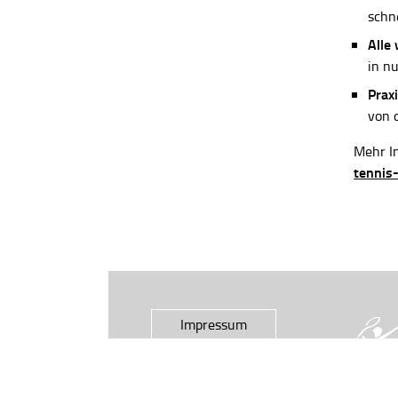
schn
Alle
in n
Praxi
von 
Mehr In
tennis
Impressum
Datenschutz