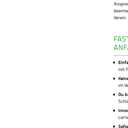
Anspre
beantw
Verein
FAS
ANF
Einf
mit 
Kein
im V
Du b
Schl
Inno
Lerne
Sofo