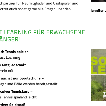
chpartner für Neumitglieder und Gastspieler und
ortet auch sonst gerne alle Fragen über den
Jennifer 
.
T LEARNING FÜR ERWACHSENE
ÄNGER!
ach Tennis spielen
–
Fast Learning
e Mitgliedschaft
erein nötig
rauchst nur Sportschuhe
–
äger und Bälle werden bereitgestellt
vativer Tenniskurs
–
 Tennis spielend leicht
rtiger Spielspaß
–