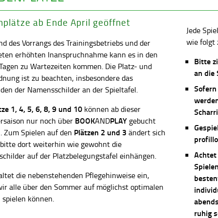
plätze ab Ende April geöffnet
Jede Spie
wie folgt 
d des Vorrangs des Trainingsbetriebs und der
eten erhöhten Inanspruchnahme kann es in den
Bitte z
 Tagen zu Wartezeiten kommen. Die Platz- und
an die
dnung ist zu beachten, insbesondere das
Sofern
en der Namensschilder an der Spieltafel.
werden
ätze
1, 4, 5, 6, 8, 9 und 10
können ab dieser
Scharri
BOOK
PLAY
saison nur noch über
AND
gebucht
Gespie
Plätzen 2 und 3
. Zum Spielen auf den
ändert sich
profill
 bitte dort weiterhin wie gewohnt die
Achtet
childer auf der Platzbelegungstafel einhängen.
Spiele
altet die nebenstehenden Pflegehinweise ein,
besten
wir alle über den Sommer auf möglichst optimalen
individ
 spielen können.
abends 
ruhig 