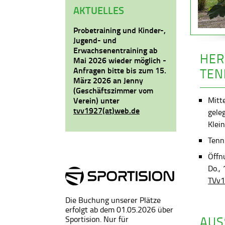
AKTUELLES
Probetraining und Kinder-,
Jugend- und
Erwachsenentraining ab
HER
Mai 2026 wieder möglich -
Anfragen bitte bis zum 15.
TEN
März 2026 an Jenny
(Geschäftszimmer vom
Mitt
Verein) unter
tvv1927(at)web.de
gele
Klein
Tenni
Öffn
Do.,
TVv1
Die Buchung unserer Plätze
erfolgt ab dem 01.05.2026 über
AUS
Sportision. Nur für