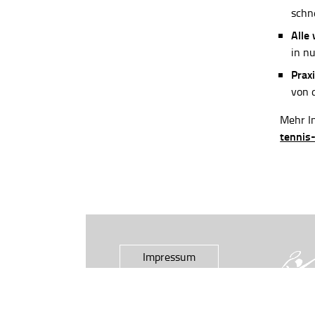
schn
Alle
in n
Praxi
von 
Mehr In
tennis
Impressum
Datenschutz