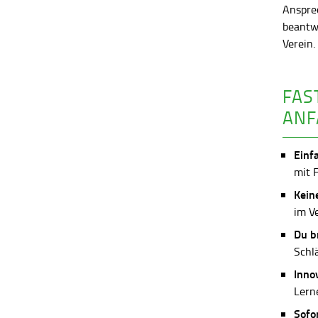
Anspre
beantw
Verein
FAS
ANF
Einf
mit 
Kein
im V
Du b
Schl
Inno
Lerne
Sofo