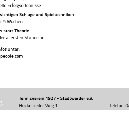
elle Erfolgserlebnisse
 wichtigen Schläge und Spieltechniken
–
ur 5 Wochen
s statt Theorie
–
der allersten Stunde an.
fos unter:
-people.com
Tennisverein 1927 - Stadtwerder e.V.
Huckelrieder Weg 1
Telefon: 
28201 Bremen
Telefon: 
info@tv1