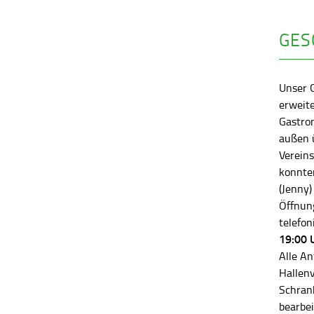
GES
Unser 
erweite
Gastro
außen ü
Vereins
konnten
(Jenny)
Öffnung
telefon
19:00 
Alle An
Hallen
Schran
bearbei