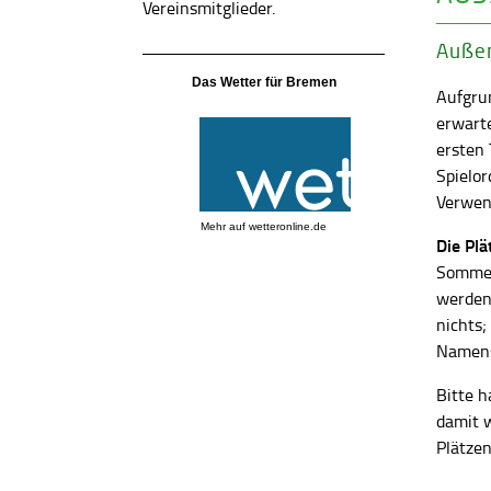
Vereinsmitglieder.
Außen
Das Wetter für Bremen
Aufgrun
erwart
ersten
Spielor
Verwend
Mehr auf
wetteronline.de
Die Pl
Sommer
werden
nichts;
Namens
Bitte h
damit 
Plätzen