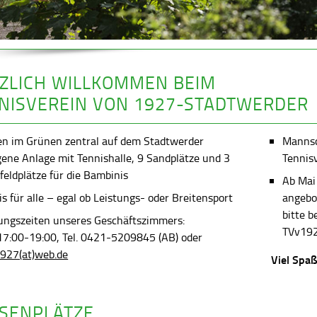
ZLICH WILLKOMMEN BEIM
NISVEREIN VON 1927-STADTWERDER
en im Grünen zentral auf dem Stadtwerder
Mannsch
gene Anlage mit Tennishalle, 9 Sandplätze und 3
Tennis
feldplätze für die Bambinis
Ab Mai
s für alle – egal ob Leistungs- oder Breitensport
angebot
bitte 
ungszeiten unseres Geschäftszimmers:
TVv192
 17:00-19:00, Tel. 0421-5209845 (AB) oder
927(at)web.de
Viel Spaß
SENPLÄTZE