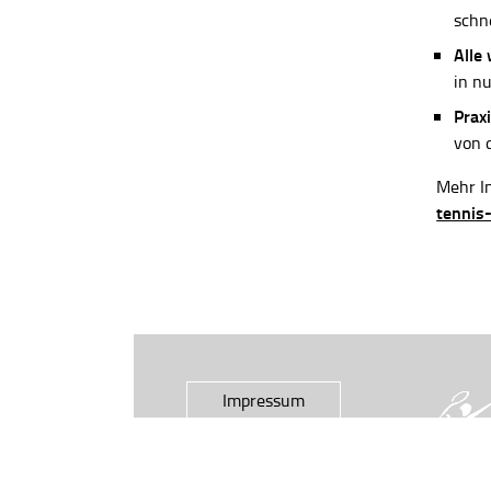
schn
Alle
in n
Praxi
von 
Mehr In
tennis
Impressum
Datenschutz