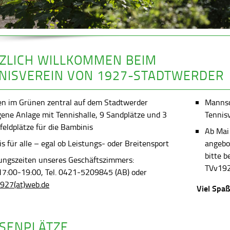
ZLICH WILLKOMMEN BEIM
NISVEREIN VON 1927-STADTWERDER
en im Grünen zentral auf dem Stadtwerder
Mannsch
gene Anlage mit Tennishalle, 9 Sandplätze und 3
Tennis
feldplätze für die Bambinis
Ab Mai
s für alle – egal ob Leistungs- oder Breitensport
angebot
bitte 
ungszeiten unseres Geschäftszimmers:
TVv192
 17:00-19:00, Tel. 0421-5209845 (AB) oder
927(at)web.de
Viel Spaß
SENPLÄTZE