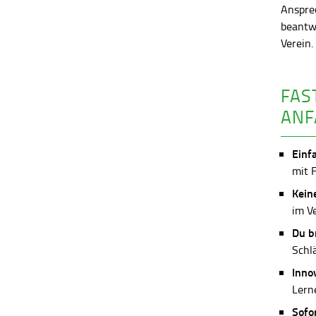
Anspre
beantw
Verein
FAS
ANF
Einf
mit 
Kein
im V
Du b
Schl
Inno
Lerne
Sofo