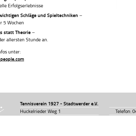
elle Erfolgserlebnisse
 wichtigen Schläge und Spieltechniken
–
ur 5 Wochen
s statt Theorie
–
der allersten Stunde an.
fos unter:
-people.com
Tennisverein 1927 - Stadtwerder e.V.
Huckelrieder Weg 1
Telefon: 
28201 Bremen
Telefon: 
info@tv1