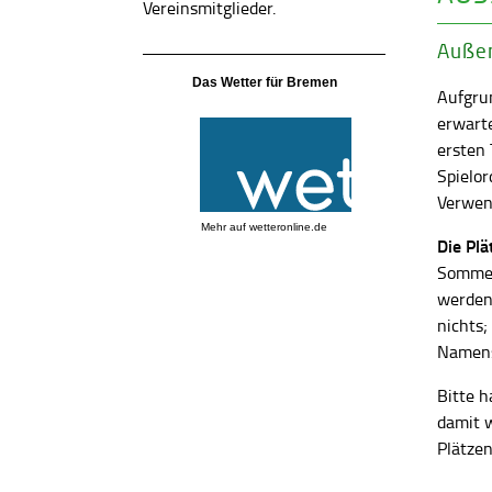
Vereinsmitglieder.
Außen
Das Wetter für Bremen
Aufgrun
erwart
ersten
Spielor
Verwend
Mehr auf
wetteronline.de
Die Pl
Sommer
werden
nichts;
Namens
Bitte h
damit 
Plätzen