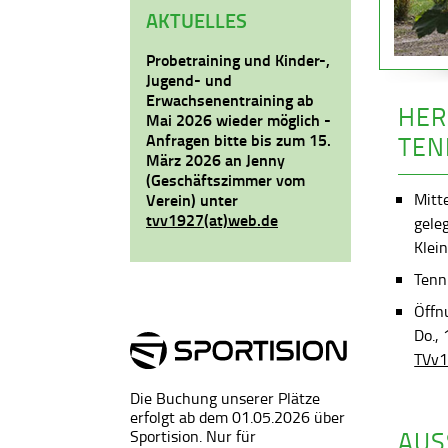
AKTUELLES
Probetraining und Kinder-,
Jugend- und
Erwachsenentraining ab
HER
Mai 2026 wieder möglich -
Anfragen bitte bis zum 15.
TEN
März 2026 an Jenny
(Geschäftszimmer vom
Mitt
Verein) unter
tvv1927(at)web.de
gele
Klein
Tenni
Öffn
Do.,
TVv1
Die Buchung unserer Plätze
erfolgt ab dem 01.05.2026 über
AUS
Sportision. Nur für