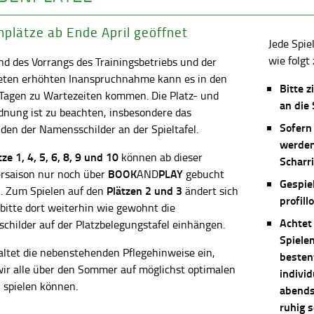
plätze ab Ende April geöffnet
Jede Spie
wie folgt 
d des Vorrangs des Trainingsbetriebs und der
eten erhöhten Inanspruchnahme kann es in den
Bitte z
 Tagen zu Wartezeiten kommen. Die Platz- und
an die
dnung ist zu beachten, insbesondere das
Sofern
en der Namensschilder an der Spieltafel.
werden
ätze
1, 4, 5, 6, 8, 9 und 10
können ab dieser
Scharri
BOOK
PLAY
saison nur noch über
AND
gebucht
Gespie
Plätzen 2 und 3
. Zum Spielen auf den
ändert sich
profill
 bitte dort weiterhin wie gewohnt die
Achtet
childer auf der Platzbelegungstafel einhängen.
Spiele
altet die nebenstehenden Pflegehinweise ein,
besten
wir alle über den Sommer auf möglichst optimalen
individ
 spielen können.
abends 
ruhig 