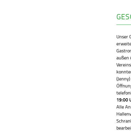
GES
Unser 
erweite
Gastro
außen ü
Vereins
konnten
(Jenny)
Öffnung
telefon
19:00 
Alle An
Hallen
Schran
bearbei