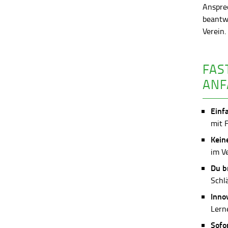
Anspre
beantw
Verein
FAS
ANF
Einf
mit 
Kein
im V
Du b
Schl
Inno
Lerne
Sofo