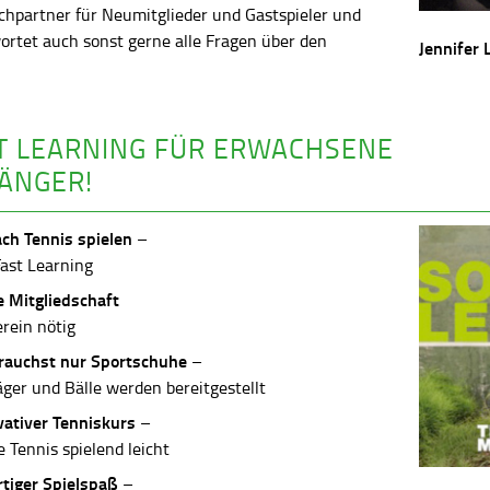
chpartner für Neumitglieder und Gastspieler und
ortet auch sonst gerne alle Fragen über den
Jennifer 
.
T LEARNING FÜR ERWACHSENE
ÄNGER!
ach Tennis spielen
–
Fast Learning
e Mitgliedschaft
erein nötig
rauchst nur Sportschuhe
–
äger und Bälle werden bereitgestellt
vativer Tenniskurs
–
 Tennis spielend leicht
rtiger Spielspaß
–