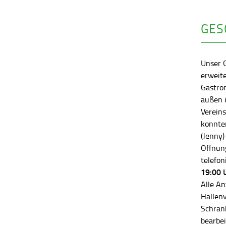
GES
Unser 
erweite
Gastro
außen ü
Vereins
konnten
(Jenny)
Öffnung
telefon
19:00 
Alle An
Hallen
Schran
bearbei