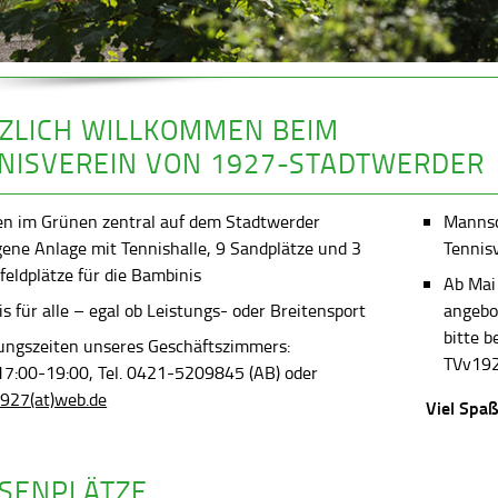
ZLICH WILLKOMMEN BEIM
NISVEREIN VON 1927-STADTWERDER
en im Grünen zentral auf dem Stadtwerder
Mannsch
gene Anlage mit Tennishalle, 9 Sandplätze und 3
Tennis
feldplätze für die Bambinis
Ab Mai
s für alle – egal ob Leistungs- oder Breitensport
angebot
bitte 
ungszeiten unseres Geschäftszimmers:
TVv192
 17:00-19:00, Tel. 0421-5209845 (AB) oder
927(at)web.de
Viel Spaß
SENPLÄTZE