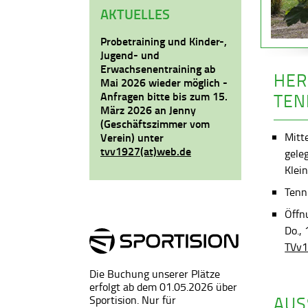
AKTUELLES
Probetraining und Kinder-,
Jugend- und
Erwachsenentraining ab
HER
Mai 2026 wieder möglich -
Anfragen bitte bis zum 15.
TEN
März 2026 an Jenny
(Geschäftszimmer vom
Mitt
Verein) unter
tvv1927(at)web.de
gele
Klein
Tenni
Öffn
Do.,
TVv1
Die Buchung unserer Plätze
erfolgt ab dem 01.05.2026 über
AUS
Sportision. Nur für