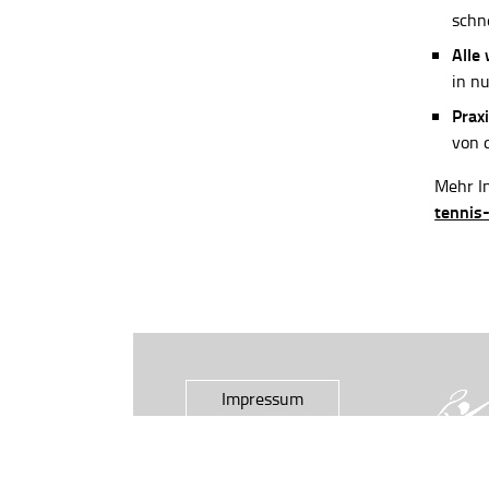
schn
Alle
in n
Praxi
von 
Mehr In
tennis
Impressum
Datenschutz