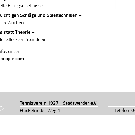
elle Erfolgserlebnisse
 wichtigen Schläge und Spieltechniken
–
ur 5 Wochen
s statt Theorie
–
der allersten Stunde an.
fos unter:
-people.com
Tennisverein 1927 - Stadtwerder e.V.
Huckelrieder Weg 1
Telefon: 
28201 Bremen
Telefon: 
info@tv1