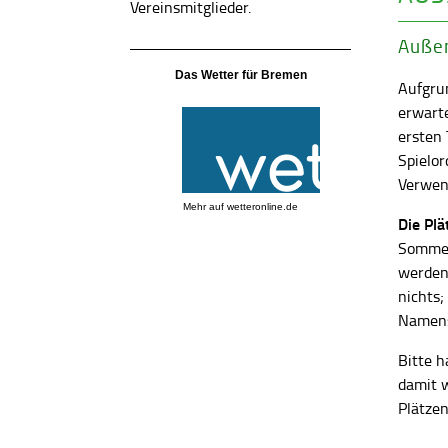
Vereinsmitglieder.
Außen
Das Wetter für Bremen
Aufgrun
erwart
ersten
Spielor
Verwend
Mehr auf
wetteronline.de
Die Pl
Sommer
werden
nichts;
Namens
Bitte h
damit 
Plätzen