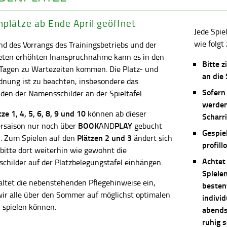
plätze ab Ende April geöffnet
Jede Spie
wie folgt 
d des Vorrangs des Trainingsbetriebs und der
eten erhöhten Inanspruchnahme kann es in den
Bitte z
 Tagen zu Wartezeiten kommen. Die Platz- und
an die
dnung ist zu beachten, insbesondere das
Sofern
en der Namensschilder an der Spieltafel.
werden
ätze
1, 4, 5, 6, 8, 9 und 10
können ab dieser
Scharri
BOOK
PLAY
saison nur noch über
AND
gebucht
Gespie
Plätzen 2 und 3
. Zum Spielen auf den
ändert sich
profill
 bitte dort weiterhin wie gewohnt die
Achtet
childer auf der Platzbelegungstafel einhängen.
Spiele
altet die nebenstehenden Pflegehinweise ein,
besten
wir alle über den Sommer auf möglichst optimalen
individ
 spielen können.
abends 
ruhig 