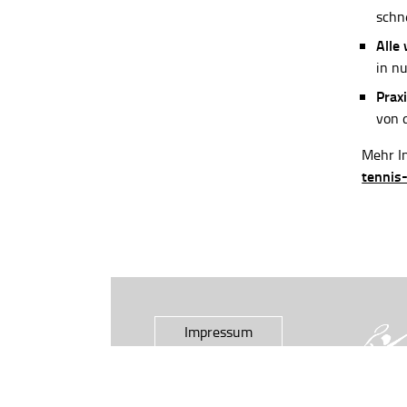
schn
Alle
in n
Praxi
von 
Mehr In
tennis
Impressum
Datenschutz