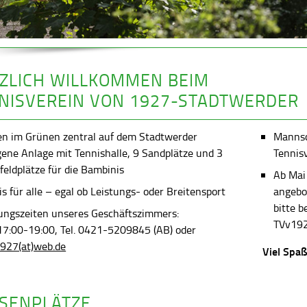
ZLICH WILLKOMMEN BEIM
NISVEREIN VON 1927-STADTWERDER
en im Grünen zentral auf dem Stadtwerder
Mannsch
gene Anlage mit Tennishalle, 9 Sandplätze und 3
Tennis
feldplätze für die Bambinis
Ab Mai
s für alle – egal ob Leistungs- oder Breitensport
angebot
bitte 
ungszeiten unseres Geschäftszimmers:
TVv192
 17:00-19:00, Tel. 0421-5209845 (AB) oder
927(at)web.de
Viel Spaß
SENPLÄTZE