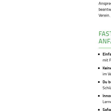
Anspre
beantw
Verein
FAS
ANF
Einf
mit 
Kein
im V
Du b
Schl
Inno
Lerne
Sofo