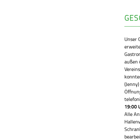
GES
Unser 
erweite
Gastro
außen ü
Vereins
konnten
(Jenny)
Öffnung
telefon
19:00 
Alle An
Hallen
Schran
bearbei