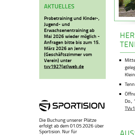
AKTUELLES
Probetraining und Kinder-,
Jugend- und
Erwachsenentraining ab
HER
Mai 2026 wieder möglich -
Anfragen bitte bis zum 15.
TEN
März 2026 an Jenny
(Geschäftszimmer vom
Mitt
Verein) unter
tvv1927(at)web.de
gele
Klein
Tenni
Öffn
Do.,
TVv1
Die Buchung unserer Plätze
erfolgt ab dem 01.05.2026 über
AUS
Sportision. Nur für