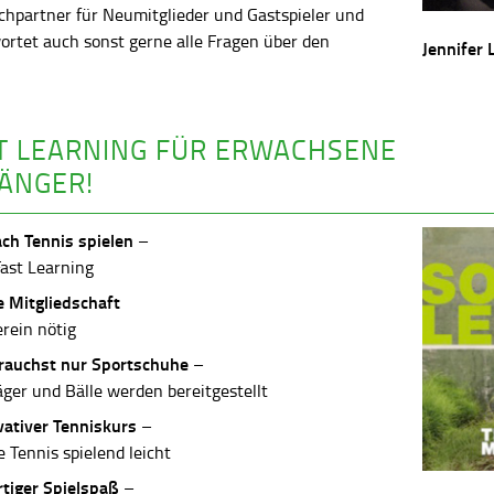
chpartner für Neumitglieder und Gastspieler und
ortet auch sonst gerne alle Fragen über den
Jennifer 
.
T LEARNING FÜR ERWACHSENE
ÄNGER!
ach Tennis spielen
–
Fast Learning
e Mitgliedschaft
erein nötig
rauchst nur Sportschuhe
–
äger und Bälle werden bereitgestellt
vativer Tenniskurs
–
 Tennis spielend leicht
rtiger Spielspaß
–