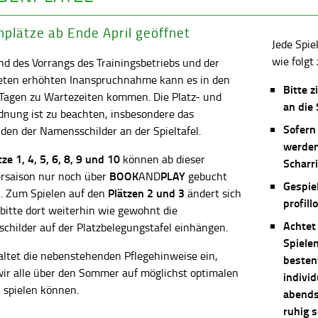
plätze ab Ende April geöffnet
Jede Spie
wie folgt 
d des Vorrangs des Trainingsbetriebs und der
eten erhöhten Inanspruchnahme kann es in den
Bitte z
 Tagen zu Wartezeiten kommen. Die Platz- und
an die
dnung ist zu beachten, insbesondere das
Sofern
en der Namensschilder an der Spieltafel.
werden
ätze
1, 4, 5, 6, 8, 9 und 10
können ab dieser
Scharri
BOOK
PLAY
saison nur noch über
AND
gebucht
Gespie
Plätzen 2 und 3
. Zum Spielen auf den
ändert sich
profill
 bitte dort weiterhin wie gewohnt die
Achtet
childer auf der Platzbelegungstafel einhängen.
Spiele
altet die nebenstehenden Pflegehinweise ein,
besten
wir alle über den Sommer auf möglichst optimalen
individ
 spielen können.
abends 
ruhig 