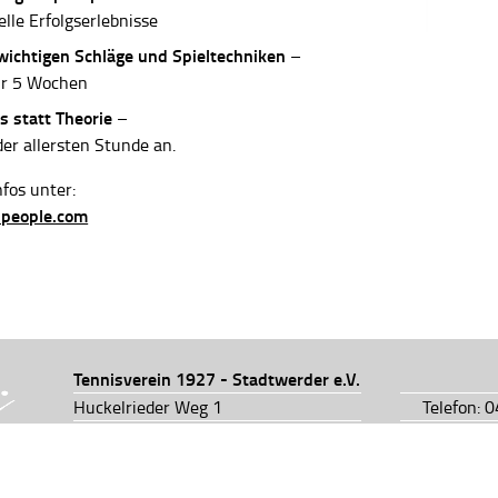
elle Erfolgserlebnisse
 wichtigen Schläge und Spieltechniken
–
ur 5 Wochen
s statt Theorie
–
der allersten Stunde an.
fos unter:
-people.com
Tennisverein 1927 - Stadtwerder e.V.
Huckelrieder Weg 1
Telefon: 
28201 Bremen
Telefon: 
info@tv1