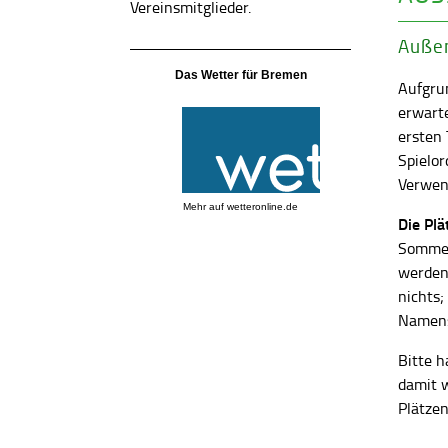
Vereinsmitglieder.
Außen
Das Wetter für Bremen
Aufgrun
erwart
ersten
Spielor
Verwend
Mehr auf
wetteronline.de
Die Pl
Sommer
werden
nichts;
Namens
Bitte h
damit 
Plätzen