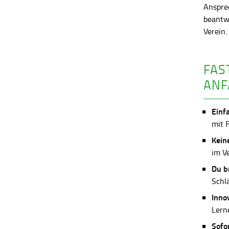
Anspre
beantw
Verein
FAS
ANF
Einf
mit 
Kein
im V
Du b
Schl
Inno
Lerne
Sofo