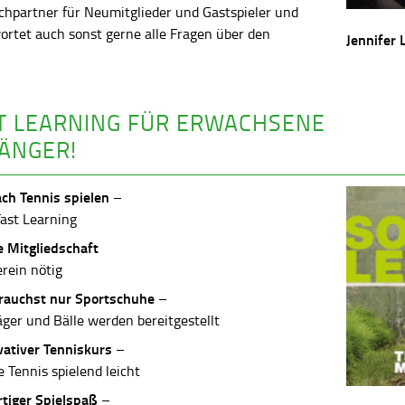
chpartner für Neumitglieder und Gastspieler und
ortet auch sonst gerne alle Fragen über den
Jennifer 
.
T LEARNING FÜR ERWACHSENE
ÄNGER!
ach Tennis spielen
–
Fast Learning
e Mitgliedschaft
erein nötig
rauchst nur Sportschuhe
–
äger und Bälle werden bereitgestellt
vativer Tenniskurs
–
 Tennis spielend leicht
rtiger Spielspaß
–