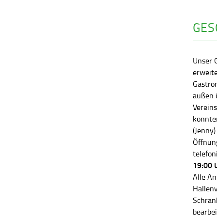
GES
Unser 
erweite
Gastro
außen ü
Vereins
konnten
(Jenny)
Öffnung
telefon
19:00 
Alle An
Hallen
Schran
bearbei