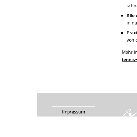
schn
Alle
in n
Praxi
von 
Mehr In
tennis
Impressum
Datenschutz