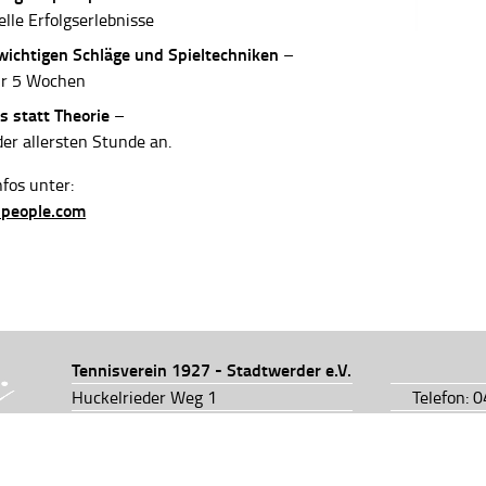
elle Erfolgserlebnisse
 wichtigen Schläge und Spieltechniken
–
ur 5 Wochen
s statt Theorie
–
der allersten Stunde an.
fos unter:
-people.com
Tennisverein 1927 - Stadtwerder e.V.
Huckelrieder Weg 1
Telefon: 
28201 Bremen
Telefon: 
info@tv1