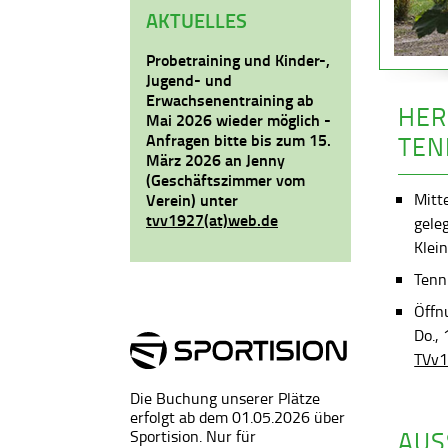
AKTUELLES
Probetraining und Kinder-,
Jugend- und
Erwachsenentraining ab
HER
Mai 2026 wieder möglich -
Anfragen bitte bis zum 15.
TEN
März 2026 an Jenny
(Geschäftszimmer vom
Mitt
Verein) unter
tvv1927(at)web.de
gele
Klein
Tenni
Öffn
Do.,
TVv1
Die Buchung unserer Plätze
erfolgt ab dem 01.05.2026 über
AUS
Sportision. Nur für