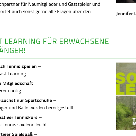
chpartner für Neumitglieder und Gastspieler und
ortet auch sonst gerne alle Fragen über den
Jennifer 
.
T LEARNING FÜR ERWACHSENE
ÄNGER!
ach Tennis spielen
–
Fast Learning
e Mitgliedschaft
erein nötig
rauchst nur Sportschuhe
–
äger und Bälle werden bereitgestellt
vativer Tenniskurs
–
 Tennis spielend leicht
rtiger Spielspaß
–