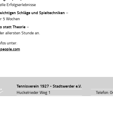
elle Erfolgserlebnisse
 wichtigen Schläge und Spieltechniken
–
ur 5 Wochen
s statt Theorie
–
der allersten Stunde an.
fos unter:
-people.com
Tennisverein 1927 - Stadtwerder e.V.
Huckelrieder Weg 1
Telefon: 
28201 Bremen
Telefon: 
info@tv1