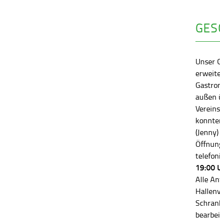
GES
Unser 
erweite
Gastro
außen ü
Vereins
konnten
(Jenny)
Öffnung
telefon
19:00 
Alle An
Hallen
Schran
bearbei