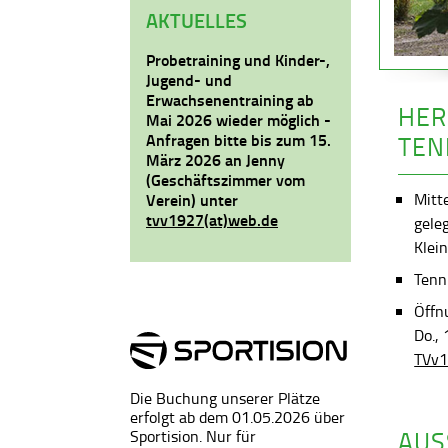
AKTUELLES
Probetraining und Kinder-,
Jugend- und
Erwachsenentraining ab
HER
Mai 2026 wieder möglich -
Anfragen bitte bis zum 15.
TEN
März 2026 an Jenny
(Geschäftszimmer vom
Mitt
Verein) unter
tvv1927(at)web.de
gele
Klein
Tenni
Öffn
Do.,
TVv1
Die Buchung unserer Plätze
erfolgt ab dem 01.05.2026 über
AUS
Sportision. Nur für