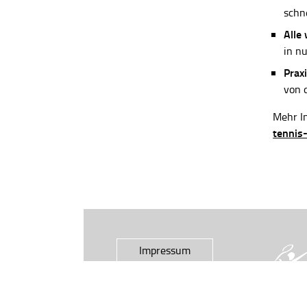
schn
Alle
in n
Praxi
von 
Mehr In
tennis
Impressum
Datenschutz