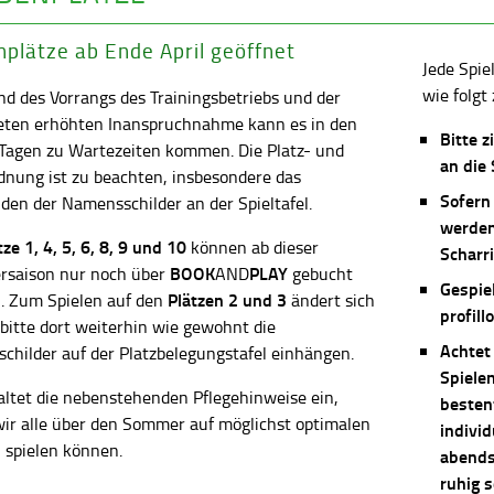
plätze ab Ende April geöffnet
Jede Spie
wie folgt 
d des Vorrangs des Trainingsbetriebs und der
eten erhöhten Inanspruchnahme kann es in den
Bitte z
 Tagen zu Wartezeiten kommen. Die Platz- und
an die
dnung ist zu beachten, insbesondere das
Sofern
en der Namensschilder an der Spieltafel.
werden
ätze
1, 4, 5, 6, 8, 9 und 10
können ab dieser
Scharri
BOOK
PLAY
saison nur noch über
AND
gebucht
Gespie
Plätzen 2 und 3
. Zum Spielen auf den
ändert sich
profill
 bitte dort weiterhin wie gewohnt die
Achtet
childer auf der Platzbelegungstafel einhängen.
Spiele
altet die nebenstehenden Pflegehinweise ein,
besten
wir alle über den Sommer auf möglichst optimalen
individ
 spielen können.
abends 
ruhig 