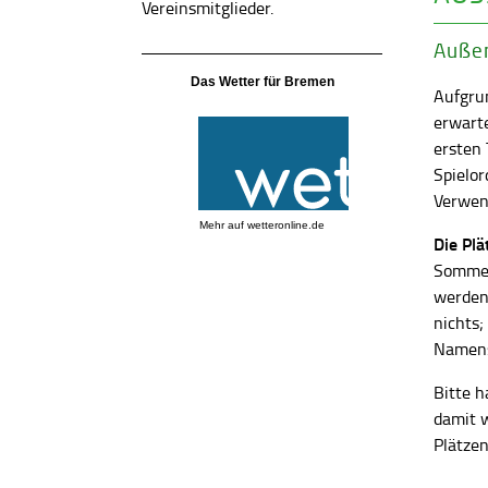
Vereinsmitglieder.
Außen
Das Wetter für Bremen
Aufgrun
erwart
ersten
Spielor
Verwend
Mehr auf
wetteronline.de
Die Pl
Sommer
werden
nichts;
Namens
Bitte h
damit 
Plätzen