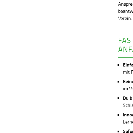
Anspre
beantw
Verein
FAS
ANF
Einf
mit 
Kein
im V
Du b
Schl
Inno
Lerne
Sofo