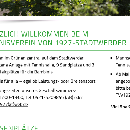
ZLICH WILLKOMMEN BEIM
NISVEREIN VON 1927-STADTWERDER
en im Grünen zentral auf dem Stadtwerder
Mannsch
gene Anlage mit Tennishalle, 9 Sandplätze und 3
Tennis
feldplätze für die Bambinis
Ab Mai
s für alle – egal ob Leistungs- oder Breitensport
angebot
bitte 
ungszeiten unseres Geschäftszimmers:
TVv192
 17:00-19:00, Tel. 0421-5209845 (AB) oder
927(at)web.de
Viel Spaß
SENPLÄTZE