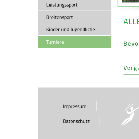
Leistungssport
Trainings- und Spielpläne
Breitensport
ALL
Kinder und Jugendliche
Wichtige Informationen
Turniere
Bevo
Verg
Impressum
Datenschutz