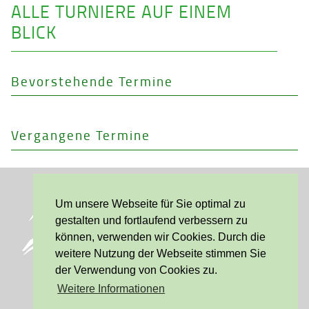
ALLE TURNIERE AUF EINEM
BLICK
Bevorstehende Termine
Vergangene Termine
Tennisverein 1927 - Stadtwerder e.V.
Um unsere Webseite für Sie optimal zu
gestalten und fortlaufend verbessern zu
Huckelrieder Weg 1
können, verwenden wir Cookies. Durch die
28201 Bremen
weitere Nutzung der Webseite stimmen Sie
der Verwendung von Cookies zu.
Weitere Informationen
Telefon: 0421 / 52 09 845 (Büro)