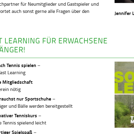
chpartner für Neumitglieder und Gastspieler und
ortet auch sonst gerne alle Fragen über den
Jennifer 
.
T LEARNING FÜR ERWACHSENE
ÄNGER!
ach Tennis spielen
–
Fast Learning
e Mitgliedschaft
erein nötig
rauchst nur Sportschuhe
–
äger und Bälle werden bereitgestellt
vativer Tenniskurs
–
 Tennis spielend leicht
rtiger Spielspaß
–