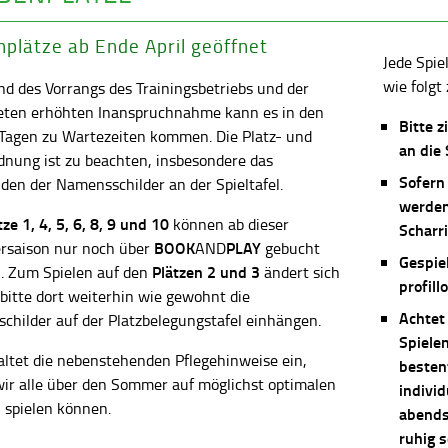
plätze ab Ende April geöffnet
Jede Spie
wie folgt 
d des Vorrangs des Trainingsbetriebs und der
eten erhöhten Inanspruchnahme kann es in den
Bitte z
 Tagen zu Wartezeiten kommen. Die Platz- und
an die
dnung ist zu beachten, insbesondere das
Sofern
en der Namensschilder an der Spieltafel.
werden
ätze
1, 4, 5, 6, 8, 9 und 10
können ab dieser
Scharri
BOOK
PLAY
saison nur noch über
AND
gebucht
Gespie
Plätzen 2 und 3
. Zum Spielen auf den
ändert sich
profill
 bitte dort weiterhin wie gewohnt die
Achtet
childer auf der Platzbelegungstafel einhängen.
Spiele
altet die nebenstehenden Pflegehinweise ein,
besten
wir alle über den Sommer auf möglichst optimalen
individ
 spielen können.
abends 
ruhig 