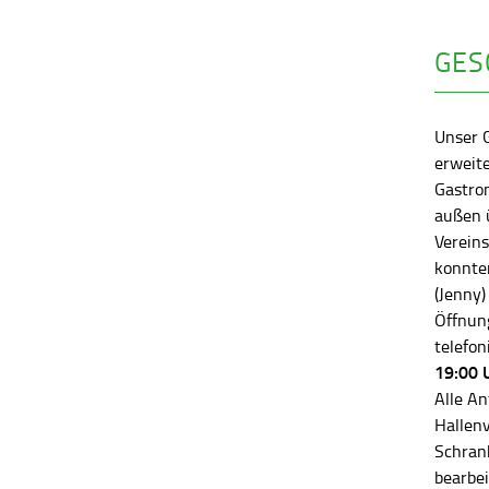
GES
Unser 
erweite
Gastro
außen ü
Vereins
konnten
(Jenny)
Öffnung
telefon
19:00 
Alle An
Hallen
Schran
bearbei