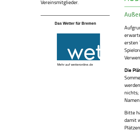
Vereinsmitglieder.
Außen
Das Wetter für Bremen
Aufgrun
erwart
ersten
Spielor
Verwend
Mehr auf
wetteronline.de
Die Pl
Sommer
werden
nichts;
Namens
Bitte h
damit 
Plätzen