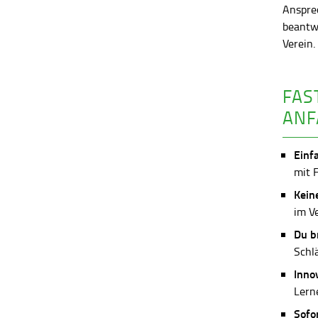
Anspre
beantw
Verein
FAS
ANF
Einf
mit 
Kein
im V
Du b
Schl
Inno
Lerne
Sofo