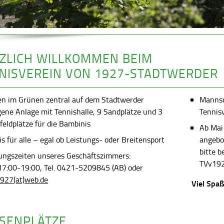
ZLICH WILLKOMMEN BEIM
NISVEREIN VON 1927-STADTWERDER
en im Grünen zentral auf dem Stadtwerder
Mannsch
gene Anlage mit Tennishalle, 9 Sandplätze und 3
Tennis
feldplätze für die Bambinis
Ab Mai
s für alle – egal ob Leistungs- oder Breitensport
angebot
bitte 
ungszeiten unseres Geschäftszimmers:
TVv192
 17:00-19:00, Tel. 0421-5209845 (AB) oder
927(at)web.de
Viel Spaß
SENPLÄTZE