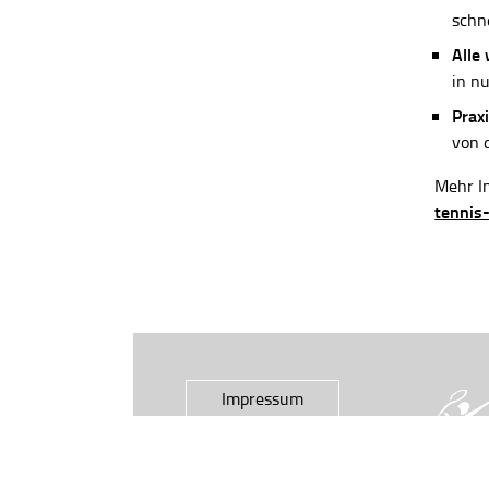
schn
Alle
in n
Praxi
von 
Mehr In
tennis
Impressum
Datenschutz