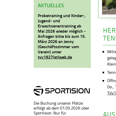
AKTUELLES
Probetraining und Kinder-,
Jugend- und
Erwachsenentraining ab
HER
Mai 2026 wieder möglich -
Anfragen bitte bis zum 15.
TEN
März 2026 an Jenny
(Geschäftszimmer vom
Mitt
Verein) unter
tvv1927(at)web.de
gele
Klein
Tenni
Öffn
Do.,
TVv1
Die Buchung unserer Plätze
erfolgt ab dem 01.05.2026 über
AUS
Sportision. Nur für