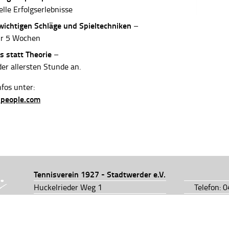
elle Erfolgserlebnisse
 wichtigen Schläge und Spieltechniken
–
ur 5 Wochen
s statt Theorie
–
der allersten Stunde an.
fos unter:
-people.com
Tennisverein 1927 - Stadtwerder e.V.
Huckelrieder Weg 1
Telefon: 
28201 Bremen
Telefon: 
info@tv1