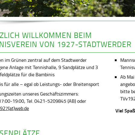
ZLICH WILLKOMMEN BEIM
NISVEREIN VON 1927-STADTWERDER
en im Grünen zentral auf dem Stadtwerder
Mannsch
gene Anlage mit Tennishalle, 9 Sandplätze und 3
Tennis
feldplätze für die Bambinis
Ab Mai
s für alle – egal ob Leistungs- oder Breitensport
angebot
bitte 
ungszeiten unseres Geschäftszimmers:
TVv192
 17:00-19:00, Tel. 0421-5209845 (AB) oder
927(at)web.de
Viel Spaß
SENPLÄTZE