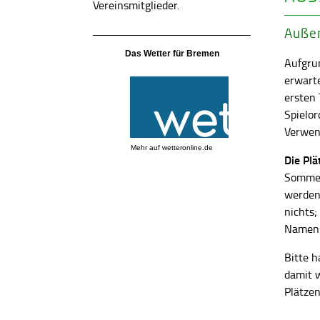
Vereinsmitglieder.
Außen
Das Wetter für Bremen
Aufgrun
erwart
ersten
Spielor
Verwend
Mehr auf
wetteronline.de
Die Pl
Sommer
werden
nichts;
Namens
Bitte h
damit 
Plätzen