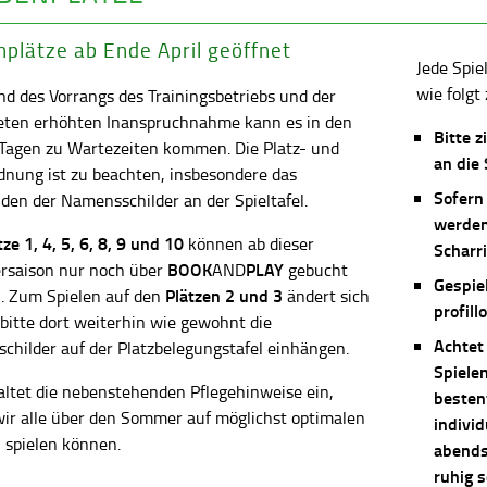
plätze ab Ende April geöffnet
Jede Spie
wie folgt 
d des Vorrangs des Trainingsbetriebs und der
eten erhöhten Inanspruchnahme kann es in den
Bitte z
 Tagen zu Wartezeiten kommen. Die Platz- und
an die
dnung ist zu beachten, insbesondere das
Sofern
en der Namensschilder an der Spieltafel.
werden
ätze
1, 4, 5, 6, 8, 9 und 10
können ab dieser
Scharri
BOOK
PLAY
saison nur noch über
AND
gebucht
Gespie
Plätzen 2 und 3
. Zum Spielen auf den
ändert sich
profill
 bitte dort weiterhin wie gewohnt die
Achtet
childer auf der Platzbelegungstafel einhängen.
Spiele
altet die nebenstehenden Pflegehinweise ein,
besten
wir alle über den Sommer auf möglichst optimalen
individ
 spielen können.
abends 
ruhig 