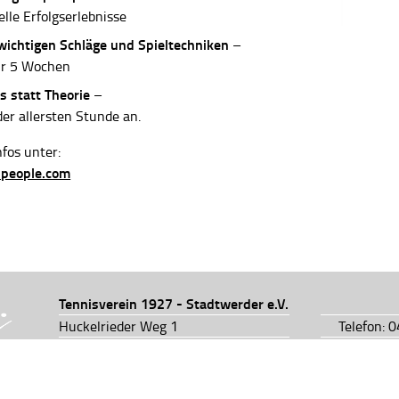
elle Erfolgserlebnisse
 wichtigen Schläge und Spieltechniken
–
ur 5 Wochen
s statt Theorie
–
der allersten Stunde an.
fos unter:
-people.com
Tennisverein 1927 - Stadtwerder e.V.
Huckelrieder Weg 1
Telefon: 
28201 Bremen
Telefon: 
info@tv1