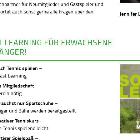
chpartner für Neumitglieder und Gastspieler und
ortet auch sonst gerne alle Fragen über den
Jennifer 
.
T LEARNING FÜR ERWACHSENE
ÄNGER!
ach Tennis spielen
–
Fast Learning
e Mitgliedschaft
erein nötig
rauchst nur Sportschuhe
–
äger und Bälle werden bereitgestellt
vativer Tenniskurs
–
 Tennis spielend leicht
rtiger Spielspaß
–