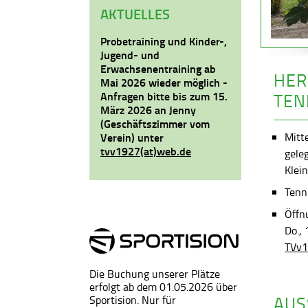
AKTUELLES
Probetraining und Kinder-,
Jugend- und
Erwachsenentraining ab
HER
Mai 2026 wieder möglich -
Anfragen bitte bis zum 15.
TEN
März 2026 an Jenny
(Geschäftszimmer vom
Mitt
Verein) unter
tvv1927(at)web.de
gele
Klein
Tenni
Öffn
Do.,
TVv1
Die Buchung unserer Plätze
erfolgt ab dem 01.05.2026 über
AUS
Sportision. Nur für