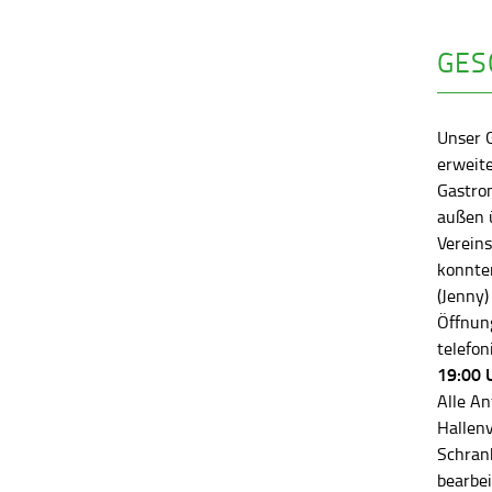
GES
Unser 
erweite
Gastro
außen ü
Vereins
konnten
(Jenny)
Öffnung
telefon
19:00 
Alle An
Hallen
Schran
bearbei