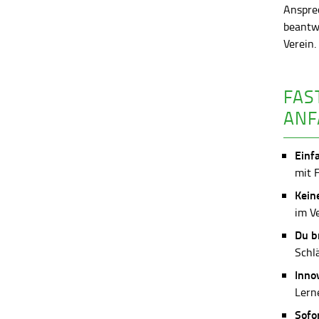
Anspre
beantw
Verein
FAS
ANF
Einf
mit 
Kein
im V
Du b
Schl
Inno
Lerne
Sofo