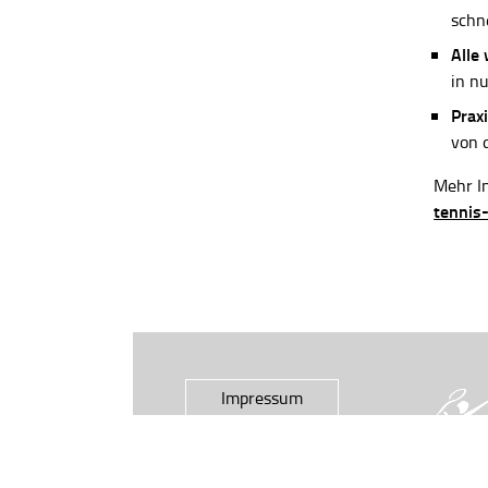
schn
Alle
in n
Praxi
von 
Mehr In
tennis
Impressum
Datenschutz