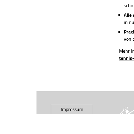
schn
Alle
in n
Praxi
von 
Mehr In
tennis
Impressum
Datenschutz