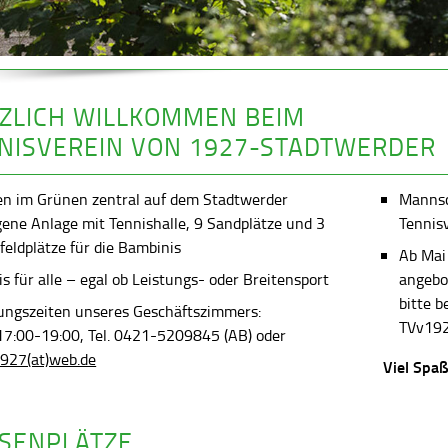
ZLICH WILLKOMMEN BEIM
NISVEREIN VON 1927-STADTWERDER
en im Grünen zentral auf dem Stadtwerder
Mannsch
gene Anlage mit Tennishalle, 9 Sandplätze und 3
Tennis
feldplätze für die Bambinis
Ab Mai
s für alle – egal ob Leistungs- oder Breitensport
angebot
bitte 
ungszeiten unseres Geschäftszimmers:
TVv192
 17:00-19:00, Tel. 0421-5209845 (AB) oder
927(at)web.de
Viel Spaß
SENPLÄTZE