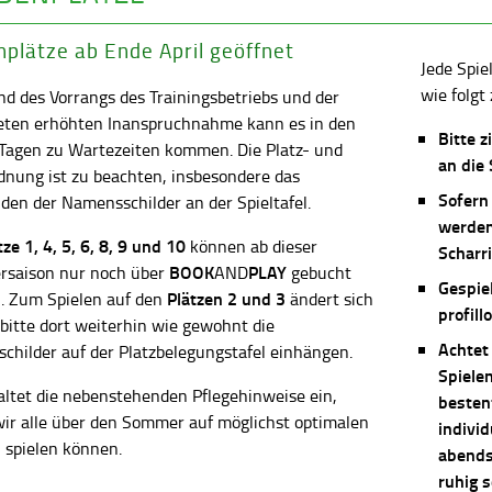
plätze ab Ende April geöffnet
Jede Spie
wie folgt 
d des Vorrangs des Trainingsbetriebs und der
eten erhöhten Inanspruchnahme kann es in den
Bitte z
 Tagen zu Wartezeiten kommen. Die Platz- und
an die
dnung ist zu beachten, insbesondere das
Sofern
en der Namensschilder an der Spieltafel.
werden
ätze
1, 4, 5, 6, 8, 9 und 10
können ab dieser
Scharri
BOOK
PLAY
saison nur noch über
AND
gebucht
Gespie
Plätzen 2 und 3
. Zum Spielen auf den
ändert sich
profill
 bitte dort weiterhin wie gewohnt die
Achtet
childer auf der Platzbelegungstafel einhängen.
Spiele
altet die nebenstehenden Pflegehinweise ein,
besten
wir alle über den Sommer auf möglichst optimalen
individ
 spielen können.
abends 
ruhig 