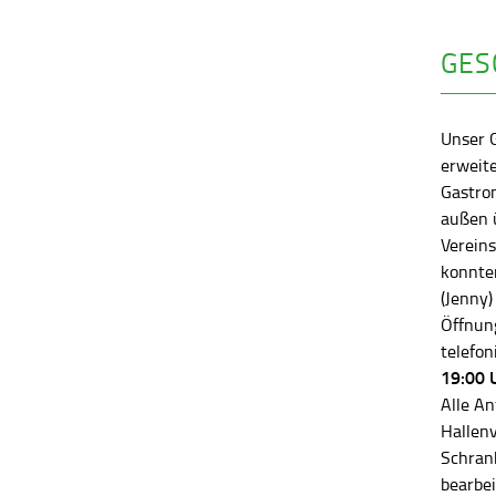
GES
Unser 
erweite
Gastro
außen ü
Vereins
konnten
(Jenny)
Öffnung
telefon
19:00 
Alle An
Hallen
Schran
bearbei