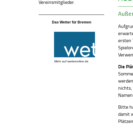
Vereinsmitglieder.
Außen
Das Wetter für Bremen
Aufgrun
erwart
ersten
Spielor
Verwend
Mehr auf
wetteronline.de
Die Pl
Sommer
werden
nichts;
Namens
Bitte h
damit 
Plätzen