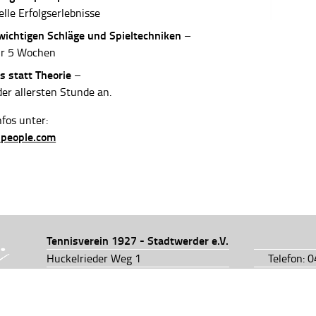
elle Erfolgserlebnisse
 wichtigen Schläge und Spieltechniken
–
ur 5 Wochen
s statt Theorie
–
der allersten Stunde an.
fos unter:
-people.com
Tennisverein 1927 - Stadtwerder e.V.
Huckelrieder Weg 1
Telefon: 
28201 Bremen
Telefon: 
info@tv1