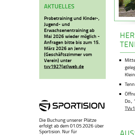
AKTUELLES
Probetraining und Kinder-,
Jugend- und
Erwachsenentraining ab
HER
Mai 2026 wieder möglich -
Anfragen bitte bis zum 15.
TEN
März 2026 an Jenny
(Geschäftszimmer vom
Mitt
Verein) unter
tvv1927(at)web.de
gele
Klein
Tenni
Öffn
Do.,
TVv1
Die Buchung unserer Plätze
erfolgt ab dem 01.05.2026 über
AUS
Sportision. Nur für