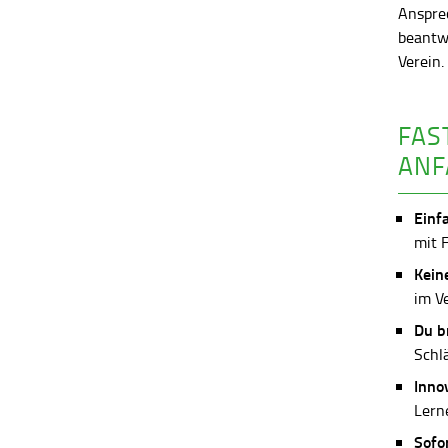
Anspre
beantw
Verein
FAS
ANF
Einf
mit 
Kein
im V
Du b
Schl
Inno
Lerne
Sofo