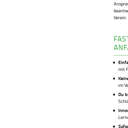
Anspre
beantw
Verein
FAS
ANF
Einf
mit 
Kein
im V
Du b
Schl
Inno
Lerne
Sofo