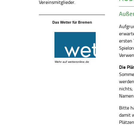
Vereinsmitglieder.
Außen
Das Wetter für Bremen
Aufgrun
erwart
ersten
Spielor
Verwend
Mehr auf
wetteronline.de
Die Pl
Sommer
werden
nichts;
Namens
Bitte h
damit 
Plätzen