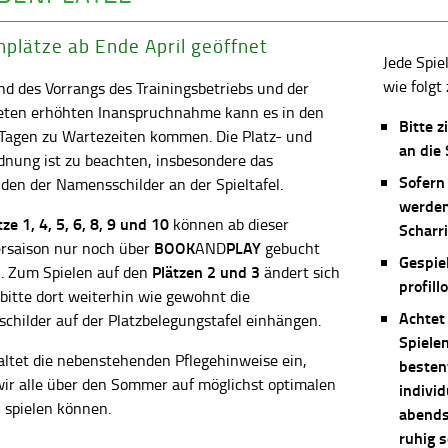
plätze ab Ende April geöffnet
Jede Spie
wie folgt 
d des Vorrangs des Trainingsbetriebs und der
eten erhöhten Inanspruchnahme kann es in den
Bitte z
 Tagen zu Wartezeiten kommen. Die Platz- und
an die
dnung ist zu beachten, insbesondere das
Sofern
en der Namensschilder an der Spieltafel.
werden
ätze
1, 4, 5, 6, 8, 9 und 10
können ab dieser
Scharri
BOOK
PLAY
saison nur noch über
AND
gebucht
Gespie
Plätzen 2 und 3
. Zum Spielen auf den
ändert sich
profill
 bitte dort weiterhin wie gewohnt die
Achtet
childer auf der Platzbelegungstafel einhängen.
Spiele
altet die nebenstehenden Pflegehinweise ein,
besten
wir alle über den Sommer auf möglichst optimalen
individ
 spielen können.
abends 
ruhig 