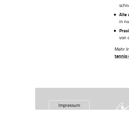
schn
Alle
in n
Praxi
von 
Mehr In
tennis
Impressum
Datenschutz