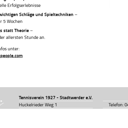
elle Erfolgserlebnisse
 wichtigen Schläge und Spieltechniken
–
ur 5 Wochen
s statt Theorie
–
der allersten Stunde an.
fos unter:
-people.com
Tennisverein 1927 - Stadtwerder e.V.
Huckelrieder Weg 1
Telefon: 
28201 Bremen
Telefon: 
info@tv1