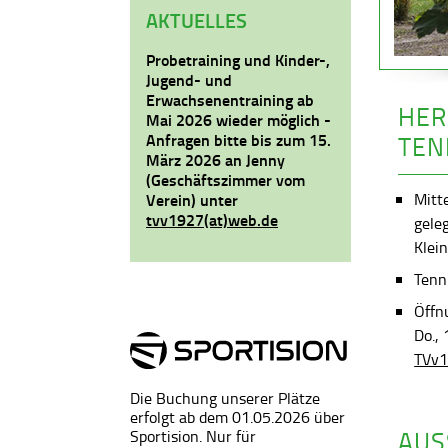
AKTUELLES
Probetraining und Kinder-,
Jugend- und
Erwachsenentraining ab
HER
Mai 2026 wieder möglich -
Anfragen bitte bis zum 15.
TEN
März 2026 an Jenny
(Geschäftszimmer vom
Mitt
Verein) unter
tvv1927(at)web.de
gele
Klein
Tenni
Öffn
Do.,
TVv1
Die Buchung unserer Plätze
erfolgt ab dem 01.05.2026 über
AUS
Sportision. Nur für