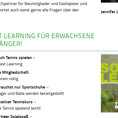
chpartner für Neumitglieder und Gastspieler und
ortet auch sonst gerne alle Fragen über den
Jennifer 
.
T LEARNING FÜR ERWACHSENE
ÄNGER!
ach Tennis spielen
–
Fast Learning
e Mitgliedschaft
erein nötig
rauchst nur Sportschuhe
–
äger und Bälle werden bereitgestellt
vativer Tenniskurs
–
 Tennis spielend leicht
rtiger Spielspaß
–