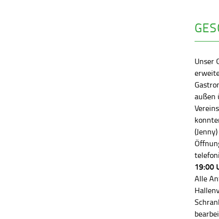
GES
Unser 
erweite
Gastro
außen ü
Vereins
konnten
(Jenny)
Öffnung
telefon
19:00 
Alle An
Hallen
Schran
bearbei