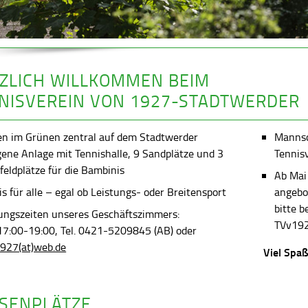
ZLICH WILLKOMMEN BEIM
NISVEREIN VON 1927-STADTWERDER
en im Grünen zentral auf dem Stadtwerder
Mannsch
gene Anlage mit Tennishalle, 9 Sandplätze und 3
Tennis
feldplätze für die Bambinis
Ab Mai
s für alle – egal ob Leistungs- oder Breitensport
angebot
bitte 
ungszeiten unseres Geschäftszimmers:
TVv192
 17:00-19:00, Tel. 0421-5209845 (AB) oder
927(at)web.de
Viel Spaß
SENPLÄTZE