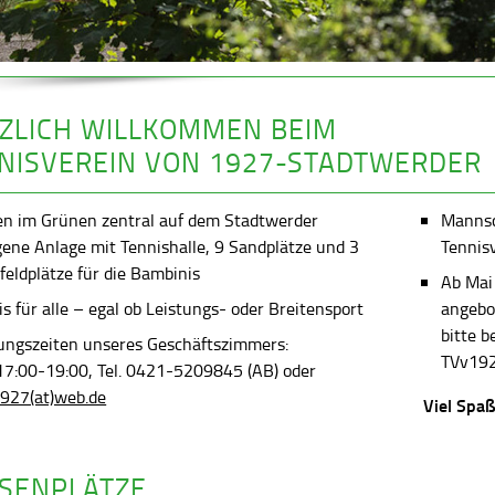
ZLICH WILLKOMMEN BEIM
NISVEREIN VON 1927-STADTWERDER
en im Grünen zentral auf dem Stadtwerder
Mannsch
gene Anlage mit Tennishalle, 9 Sandplätze und 3
Tennis
feldplätze für die Bambinis
Ab Mai
s für alle – egal ob Leistungs- oder Breitensport
angebot
bitte 
ungszeiten unseres Geschäftszimmers:
TVv192
 17:00-19:00, Tel. 0421-5209845 (AB) oder
927(at)web.de
Viel Spaß
SENPLÄTZE