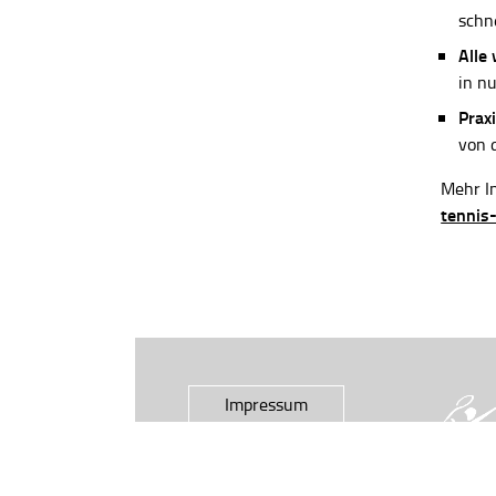
schn
Alle
in n
Praxi
von 
Mehr In
tennis
Impressum
Datenschutz