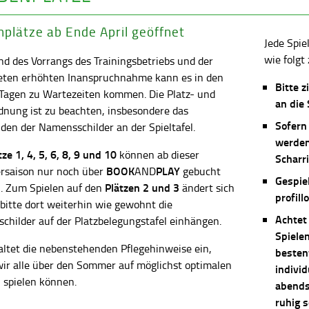
plätze ab Ende April geöffnet
Jede Spie
wie folgt 
d des Vorrangs des Trainingsbetriebs und der
eten erhöhten Inanspruchnahme kann es in den
Bitte z
 Tagen zu Wartezeiten kommen. Die Platz- und
an die
dnung ist zu beachten, insbesondere das
Sofern
en der Namensschilder an der Spieltafel.
werden
ätze
1, 4, 5, 6, 8, 9 und 10
können ab dieser
Scharri
BOOK
PLAY
saison nur noch über
AND
gebucht
Gespie
Plätzen 2 und 3
. Zum Spielen auf den
ändert sich
profill
 bitte dort weiterhin wie gewohnt die
Achtet
childer auf der Platzbelegungstafel einhängen.
Spiele
altet die nebenstehenden Pflegehinweise ein,
besten
wir alle über den Sommer auf möglichst optimalen
individ
 spielen können.
abends 
ruhig 