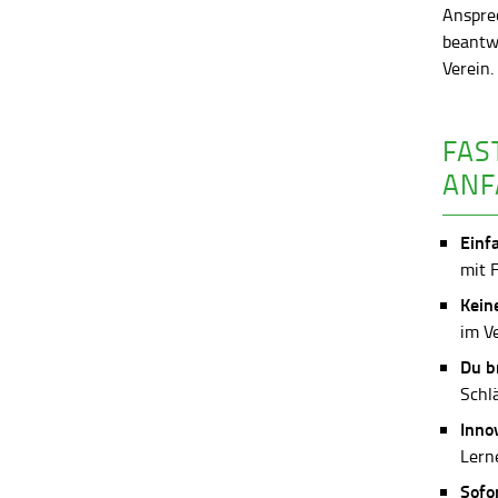
Anspre
beantw
Verein
FAS
ANF
Einf
mit 
Kein
im V
Du b
Schl
Inno
Lerne
Sofo