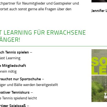
chpartner für Neumitglieder und Gastspieler und
ortet auch sonst gerne alle Fragen über den
Jennifer 
.
T LEARNING FÜR ERWACHSENE
ÄNGER!
ach Tennis spielen
–
Fast Learning
e Mitgliedschaft
erein nötig
rauchst nur Sportschuhe
–
äger und Bälle werden bereitgestellt
vativer Tenniskurs
–
 Tennis spielend leicht
rtiger Spielspaß
–