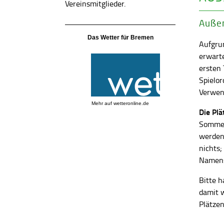
Vereinsmitglieder.
Außen
Das Wetter für Bremen
Aufgrun
erwart
ersten
Spielor
Verwend
Mehr auf
wetteronline.de
Die Pl
Sommer
werden
nichts;
Namens
Bitte h
damit 
Plätzen