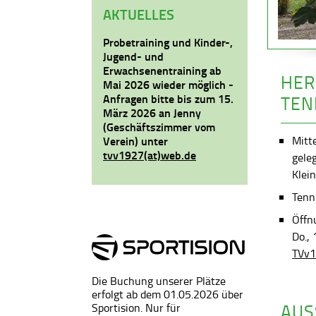
AKTUELLES
Probetraining und Kinder-,
Jugend- und
Erwachsenentraining ab
HER
Mai 2026 wieder möglich -
Anfragen bitte bis zum 15.
TEN
März 2026 an Jenny
(Geschäftszimmer vom
Mitt
Verein) unter
tvv1927(at)web.de
gele
Klein
Tenni
Öffn
Do.,
TVv1
Die Buchung unserer Plätze
erfolgt ab dem 01.05.2026 über
AUS
Sportision. Nur für