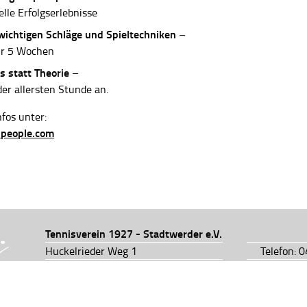
elle Erfolgserlebnisse
 wichtigen Schläge und Spieltechniken
–
ur 5 Wochen
s statt Theorie
–
der allersten Stunde an.
fos unter:
-people.com
Tennisverein 1927 - Stadtwerder e.V.
Huckelrieder Weg 1
Telefon: 
28201 Bremen
Telefon: 
info@tv1