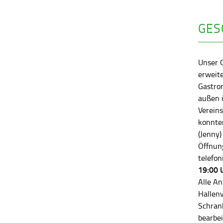
GES
Unser 
erweite
Gastro
außen ü
Vereins
konnten
(Jenny)
Öffnung
telefon
19:00 
Alle An
Hallen
Schran
bearbei