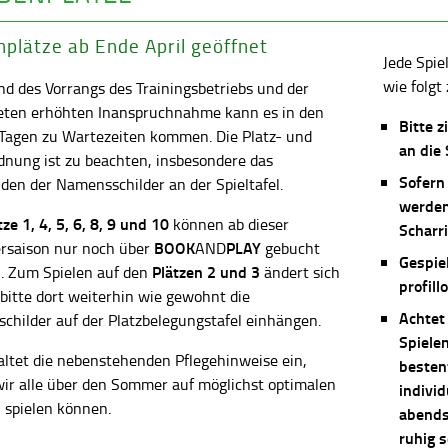
plätze ab Ende April geöffnet
Jede Spie
wie folgt 
d des Vorrangs des Trainingsbetriebs und der
eten erhöhten Inanspruchnahme kann es in den
Bitte z
 Tagen zu Wartezeiten kommen. Die Platz- und
an die
dnung ist zu beachten, insbesondere das
Sofern
en der Namensschilder an der Spieltafel.
werden
ätze
1, 4, 5, 6, 8, 9 und 10
können ab dieser
Scharri
BOOK
PLAY
saison nur noch über
AND
gebucht
Gespie
Plätzen 2 und 3
. Zum Spielen auf den
ändert sich
profill
 bitte dort weiterhin wie gewohnt die
Achtet
childer auf der Platzbelegungstafel einhängen.
Spiele
altet die nebenstehenden Pflegehinweise ein,
besten
wir alle über den Sommer auf möglichst optimalen
individ
 spielen können.
abends 
ruhig 