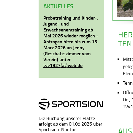
AKTUELLES
Probetraining und Kinder-,
Jugend- und
Erwachsenentraining ab
HER
Mai 2026 wieder möglich -
Anfragen bitte bis zum 15.
TEN
März 2026 an Jenny
(Geschäftszimmer vom
Mitt
Verein) unter
tvv1927(at)web.de
gele
Klein
Tenni
Öffn
Do.,
TVv1
Die Buchung unserer Plätze
erfolgt ab dem 01.05.2026 über
AUS
Sportision. Nur für