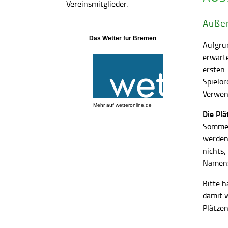
Vereinsmitglieder.
Außen
Das Wetter für Bremen
Aufgrun
erwart
ersten
Spielor
Verwend
Mehr auf
wetteronline.de
Die Pl
Sommer
werden
nichts;
Namens
Bitte h
damit 
Plätzen