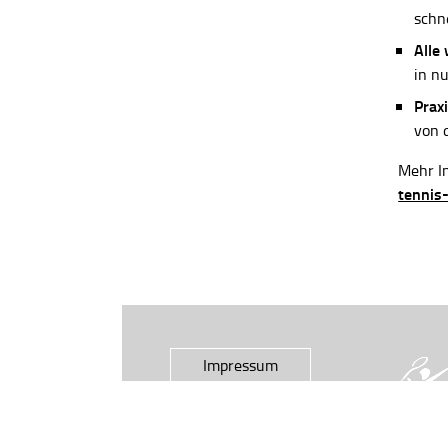
schn
Alle
in n
Praxi
von 
Mehr In
tennis
Impressum
Datenschutz