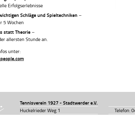
elle Erfolgserlebnisse
 wichtigen Schläge und Spieltechniken
–
ur 5 Wochen
s statt Theorie
–
der allersten Stunde an.
fos unter:
-people.com
Tennisverein 1927 - Stadtwerder e.V.
Huckelrieder Weg 1
Telefon: 
28201 Bremen
Telefon: 
info@tv1