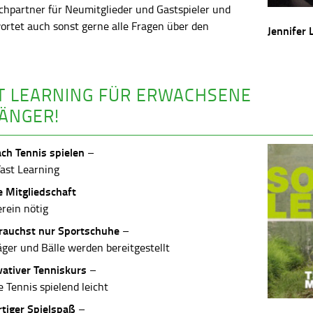
chpartner für Neumitglieder und Gastspieler und
ortet auch sonst gerne alle Fragen über den
Jennifer 
.
T LEARNING FÜR ERWACHSENE
ÄNGER!
ach Tennis spielen
–
Fast Learning
e Mitgliedschaft
erein nötig
rauchst nur Sportschuhe
–
äger und Bälle werden bereitgestellt
vativer Tenniskurs
–
 Tennis spielend leicht
rtiger Spielspaß
–