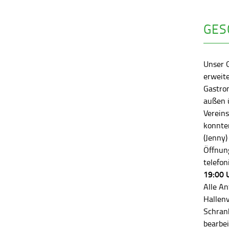
GES
Unser 
erweite
Gastro
außen ü
Vereins
konnten
(Jenny)
Öffnung
telefon
19:00 
Alle An
Hallen
Schran
bearbei