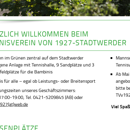
ZLICH WILLKOMMEN BEIM
NISVEREIN VON 1927-STADTWERDER
en im Grünen zentral auf dem Stadtwerder
Mannsch
gene Anlage mit Tennishalle, 9 Sandplätze und 3
Tennis
feldplätze für die Bambinis
Ab Mai
s für alle – egal ob Leistungs- oder Breitensport
angebot
bitte 
ungszeiten unseres Geschäftszimmers:
TVv192
 17:00-19:00, Tel. 0421-5209845 (AB) oder
927(at)web.de
Viel Spaß
SENPLÄTZE