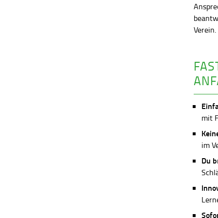
Anspre
beantw
Verein
FAS
ANF
Einf
mit 
Kein
im V
Du b
Schl
Inno
Lerne
Sofo