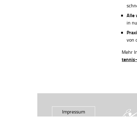
schn
Alle
in n
Praxi
von 
Mehr In
tennis
Impressum
Datenschutz