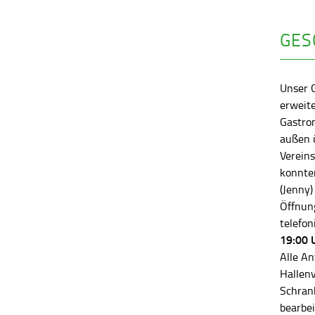
GES
Unser 
erweite
Gastro
außen ü
Vereins
konnten
(Jenny)
Öffnung
telefon
19:00 
Alle An
Hallen
Schran
bearbei