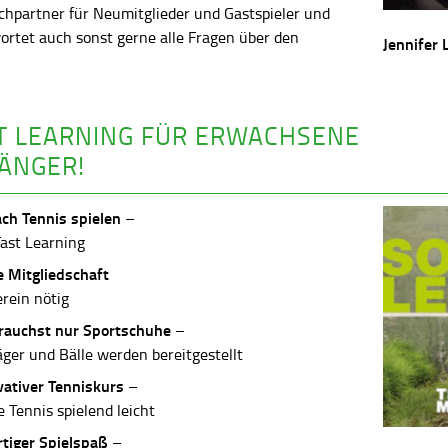
chpartner für Neumitglieder und Gastspieler und
ortet auch sonst gerne alle Fragen über den
Jennifer 
.
T LEARNING FÜR ERWACHSENE
ÄNGER!
ach Tennis spielen
–
Fast Learning
e Mitgliedschaft
erein nötig
rauchst nur Sportschuhe
–
äger und Bälle werden bereitgestellt
vativer Tenniskurs
–
 Tennis spielend leicht
rtiger Spielspaß
–