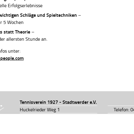
elle Erfolgserlebnisse
 wichtigen Schläge und Spieltechniken
–
ur 5 Wochen
s statt Theorie
–
der allersten Stunde an.
fos unter:
-people.com
Tennisverein 1927 - Stadtwerder e.V.
Huckelrieder Weg 1
Telefon: 
28201 Bremen
Telefon: 
info@tv1