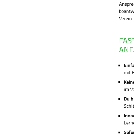
Anspre
beantw
Verein
FAS
ANF
Einf
mit 
Kein
im V
Du b
Schl
Inno
Lerne
Sofo