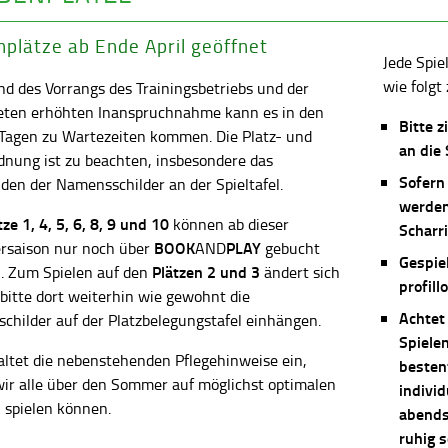
plätze ab Ende April geöffnet
Jede Spie
wie folgt 
d des Vorrangs des Trainingsbetriebs und der
eten erhöhten Inanspruchnahme kann es in den
Bitte z
 Tagen zu Wartezeiten kommen. Die Platz- und
an die
dnung ist zu beachten, insbesondere das
Sofern
en der Namensschilder an der Spieltafel.
werden
ätze
1, 4, 5, 6, 8, 9 und 10
können ab dieser
Scharri
BOOK
PLAY
saison nur noch über
AND
gebucht
Gespie
Plätzen 2 und 3
. Zum Spielen auf den
ändert sich
profill
 bitte dort weiterhin wie gewohnt die
Achtet
childer auf der Platzbelegungstafel einhängen.
Spiele
altet die nebenstehenden Pflegehinweise ein,
besten
wir alle über den Sommer auf möglichst optimalen
individ
 spielen können.
abends 
ruhig 