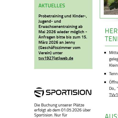
AKTUELLES
Probetraining und Kinder-,
Jugend- und
Erwachsenentraining ab
HER
Mai 2026 wieder möglich -
Anfragen bitte bis zum 15.
TEN
März 2026 an Jenny
(Geschäftszimmer vom
Mitt
Verein) unter
tvv1927(at)web.de
gele
Klein
Tenni
Öffn
Do.,
TVv1
Die Buchung unserer Plätze
erfolgt ab dem 01.05.2026 über
AUS
Sportision. Nur für