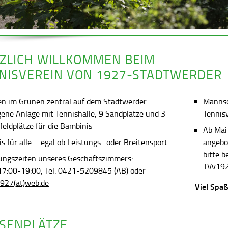
ZLICH WILLKOMMEN BEIM
NISVEREIN VON 1927-STADTWERDER
en im Grünen zentral auf dem Stadtwerder
Mannsch
gene Anlage mit Tennishalle, 9 Sandplätze und 3
Tennis
feldplätze für die Bambinis
Ab Mai
s für alle – egal ob Leistungs- oder Breitensport
angebot
bitte 
ungszeiten unseres Geschäftszimmers:
TVv192
 17:00-19:00, Tel. 0421-5209845 (AB) oder
927(at)web.de
Viel Spaß
SENPLÄTZE