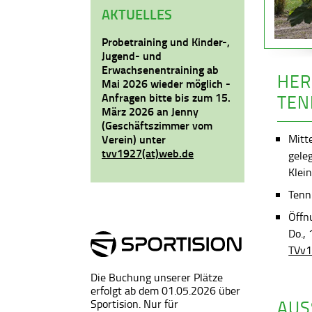
AKTUELLES
Probetraining und Kinder-,
Jugend- und
Erwachsenentraining ab
HER
Mai 2026 wieder möglich -
Anfragen bitte bis zum 15.
TEN
März 2026 an Jenny
(Geschäftszimmer vom
Mitt
Verein) unter
tvv1927(at)web.de
gele
Klein
Tenni
Öffn
Do.,
TVv1
Die Buchung unserer Plätze
erfolgt ab dem 01.05.2026 über
AUS
Sportision. Nur für