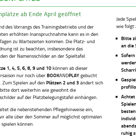
plätze ab Ende April geöffnet
Jede Spie
wie folgt 
d des Vorrangs des Trainingsbetriebs und der
eten erhöhten Inanspruchnahme kann es in den
Bitte z
 Tagen zu Wartezeiten kommen. Die Platz- und
an die
dnung ist zu beachten, insbesondere das
Sofern
en der Namensschilder an der Spieltafel.
werden
ätze
1, 4, 5, 6, 8, 9 und 10
können ab dieser
Scharri
BOOK
PLAY
saison nur noch über
AND
gebucht
Gespie
Plätzen 2 und 3
. Zum Spielen auf den
ändert sich
profill
 bitte dort weiterhin wie gewohnt die
Achtet
childer auf der Platzbelegungstafel einhängen.
Spiele
altet die nebenstehenden Pflegehinweise ein,
besten
wir alle über den Sommer auf möglichst optimalen
individ
 spielen können.
abends 
ruhig 