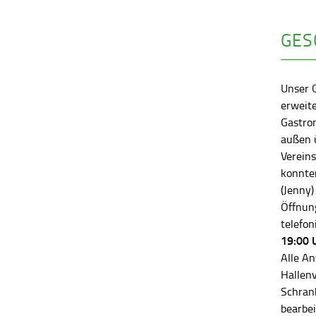
GES
Unser 
erweite
Gastro
außen ü
Vereins
konnten
(Jenny)
Öffnung
telefon
19:00 
Alle An
Hallen
Schran
bearbei