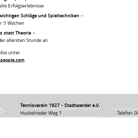
elle Erfolgserlebnisse
 wichtigen Schläge und Spieltechniken
–
ur 5 Wochen
s statt Theorie
–
der allersten Stunde an.
fos unter:
-people.com
Tennisverein 1927 - Stadtwerder e.V.
Huckelrieder Weg 1
Telefon: 
28201 Bremen
Telefon: 
info@tv1