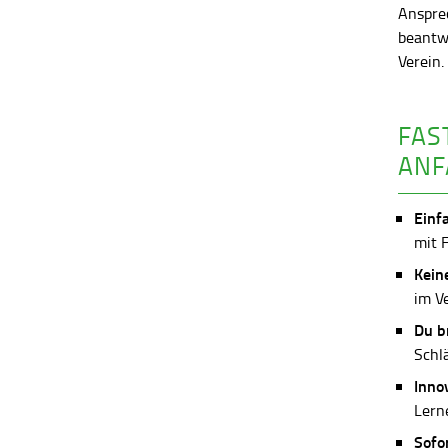
Anspre
beantw
Verein
FAS
ANF
Einf
mit 
Kein
im V
Du b
Schl
Inno
Lerne
Sofo