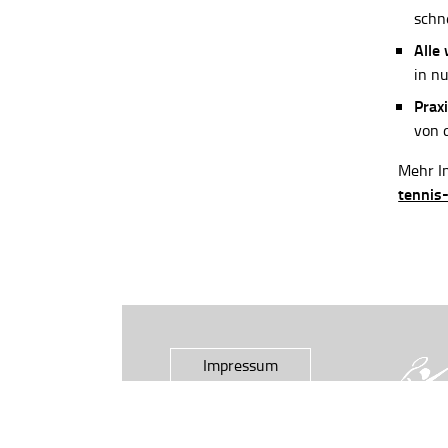
schn
Alle
in n
Praxi
von 
Mehr In
tennis
Impressum
Datenschutz