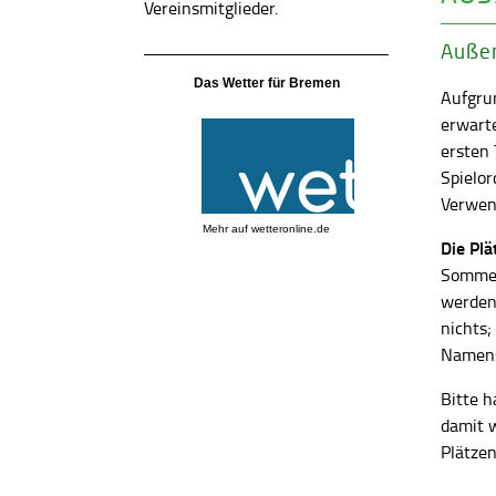
Vereinsmitglieder.
Außen
Das Wetter für Bremen
Aufgrun
erwart
ersten
Spielor
Verwend
Mehr auf
wetteronline.de
Die Pl
Sommer
werden
nichts;
Namens
Bitte h
damit 
Plätzen