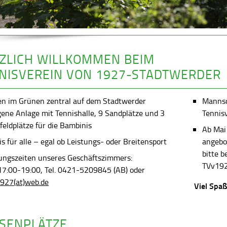
ZLICH WILLKOMMEN BEIM
NISVEREIN VON 1927-STADTWERDER
en im Grünen zentral auf dem Stadtwerder
Mannsch
gene Anlage mit Tennishalle, 9 Sandplätze und 3
Tennis
feldplätze für die Bambinis
Ab Mai
s für alle – egal ob Leistungs- oder Breitensport
angebot
bitte 
ungszeiten unseres Geschäftszimmers:
TVv192
 17:00-19:00, Tel. 0421-5209845 (AB) oder
927(at)web.de
Viel Spaß
SENPLÄTZE