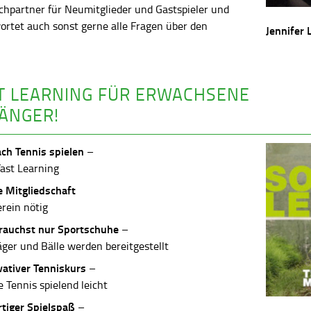
chpartner für Neumitglieder und Gastspieler und
ortet auch sonst gerne alle Fragen über den
Jennifer 
.
T LEARNING FÜR ERWACHSENE
ÄNGER!
ach Tennis spielen
–
Fast Learning
e Mitgliedschaft
erein nötig
rauchst nur Sportschuhe
–
äger und Bälle werden bereitgestellt
vativer Tenniskurs
–
 Tennis spielend leicht
rtiger Spielspaß
–