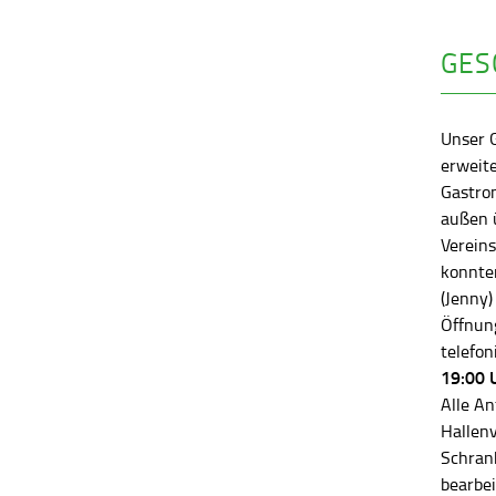
GES
Unser 
erweite
Gastro
außen ü
Vereins
konnten
(Jenny)
Öffnung
telefon
19:00 
Alle An
Hallen
Schran
bearbei