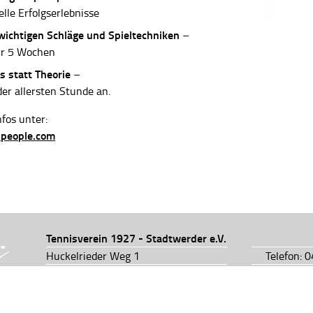
elle Erfolgserlebnisse
 wichtigen Schläge und Spieltechniken
–
ur 5 Wochen
s statt Theorie
–
der allersten Stunde an.
fos unter:
-people.com
Tennisverein 1927 - Stadtwerder e.V.
Huckelrieder Weg 1
Telefon: 
28201 Bremen
Telefon: 
info@tv1