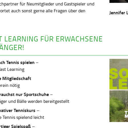
chpartner für Neumitglieder und Gastspieler und
ortet auch sonst gerne alle Fragen über den
Jennifer 
.
T LEARNING FÜR ERWACHSENE
ÄNGER!
ach Tennis spielen
–
Fast Learning
e Mitgliedschaft
erein nötig
rauchst nur Sportschuhe
–
äger und Bälle werden bereitgestellt
vativer Tenniskurs
–
 Tennis spielend leicht
rtiger Spielspaß
–