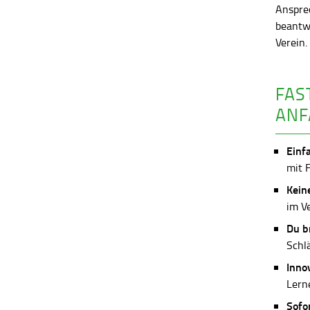
Anspre
beantw
Verein
FAS
ANF
Einf
mit 
Kein
im V
Du b
Schl
Inno
Lerne
Sofo