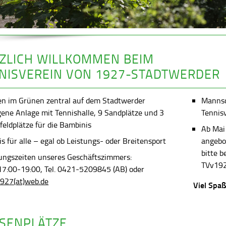
ZLICH WILLKOMMEN BEIM
NISVEREIN VON 1927-STADTWERDER
en im Grünen zentral auf dem Stadtwerder
Mannsch
gene Anlage mit Tennishalle, 9 Sandplätze und 3
Tennis
feldplätze für die Bambinis
Ab Mai
s für alle – egal ob Leistungs- oder Breitensport
angebot
bitte 
ungszeiten unseres Geschäftszimmers:
TVv192
 17:00-19:00, Tel. 0421-5209845 (AB) oder
927(at)web.de
Viel Spaß
SENPLÄTZE