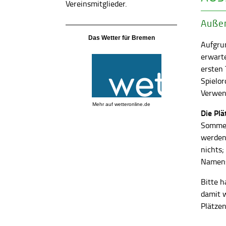
Vereinsmitglieder.
Außen
Das Wetter für Bremen
Aufgrun
erwart
ersten
Spielor
Verwend
Mehr auf
wetteronline.de
Die Pl
Sommer
werden
nichts;
Namens
Bitte h
damit 
Plätzen