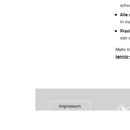
schn
Alle
in n
Praxi
von 
Mehr In
tennis
Impressum
Datenschutz