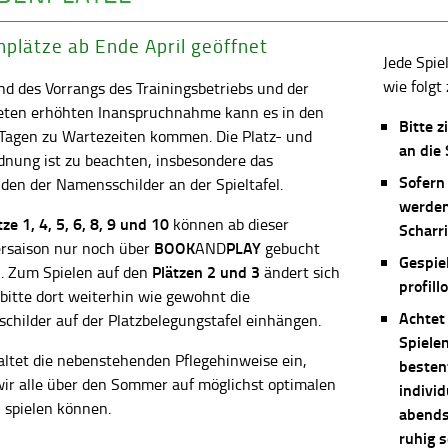
plätze ab Ende April geöffnet
Jede Spie
wie folgt 
d des Vorrangs des Trainingsbetriebs und der
eten erhöhten Inanspruchnahme kann es in den
Bitte z
 Tagen zu Wartezeiten kommen. Die Platz- und
an die
dnung ist zu beachten, insbesondere das
Sofern
en der Namensschilder an der Spieltafel.
werden
ätze
1, 4, 5, 6, 8, 9 und 10
können ab dieser
Scharri
BOOK
PLAY
saison nur noch über
AND
gebucht
Gespie
Plätzen 2 und 3
. Zum Spielen auf den
ändert sich
profill
 bitte dort weiterhin wie gewohnt die
Achtet
childer auf der Platzbelegungstafel einhängen.
Spiele
altet die nebenstehenden Pflegehinweise ein,
besten
wir alle über den Sommer auf möglichst optimalen
individ
 spielen können.
abends 
ruhig 