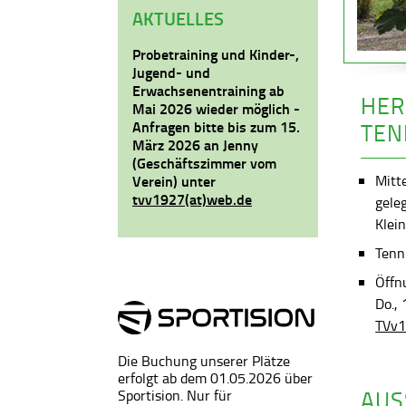
AKTUELLES
Probetraining und Kinder-,
Jugend- und
Erwachsenentraining ab
HER
Mai 2026 wieder möglich -
Anfragen bitte bis zum 15.
TEN
März 2026 an Jenny
(Geschäftszimmer vom
Mitt
Verein) unter
tvv1927(at)web.de
gele
Klein
Tenni
Öffn
Do.,
TVv1
Die Buchung unserer Plätze
erfolgt ab dem 01.05.2026 über
AUS
Sportision. Nur für