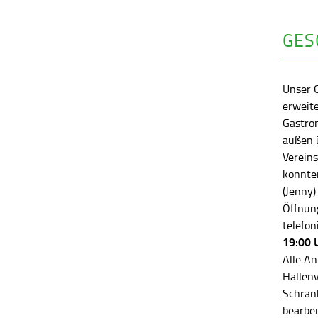
GES
Unser 
erweite
Gastro
außen ü
Vereins
konnten
(Jenny)
Öffnung
telefon
19:00 
Alle An
Hallen
Schran
bearbei