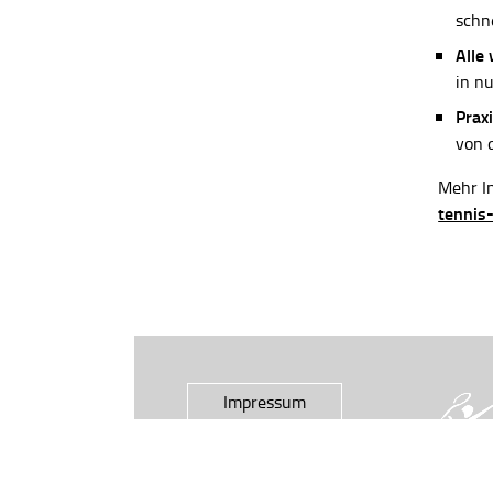
schn
Alle
in n
Praxi
von 
Mehr In
tennis
Impressum
Datenschutz