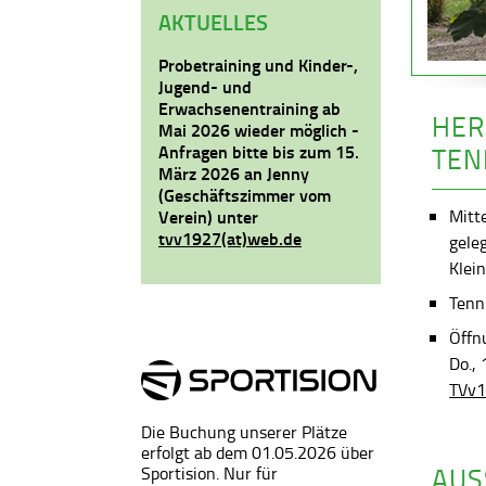
AKTUELLES
Probetraining und Kinder-,
Jugend- und
Erwachsenentraining ab
HER
Mai 2026 wieder möglich -
Anfragen bitte bis zum 15.
TEN
März 2026 an Jenny
(Geschäftszimmer vom
Mitt
Verein) unter
tvv1927(at)web.de
gele
Klein
Tenni
Öffn
Do.,
TVv1
Die Buchung unserer Plätze
erfolgt ab dem 01.05.2026 über
AUS
Sportision. Nur für