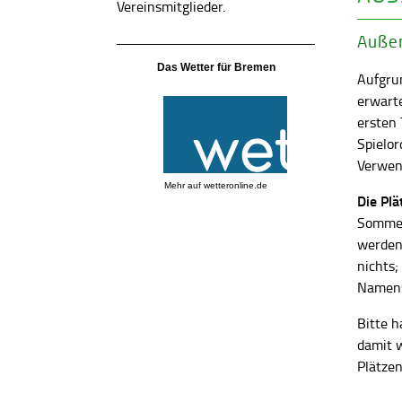
Vereinsmitglieder.
Außen
Das Wetter für Bremen
Aufgrun
erwart
ersten
Spielor
Verwend
Mehr auf
wetteronline.de
Die Pl
Sommer
werden
nichts;
Namens
Bitte h
damit 
Plätzen