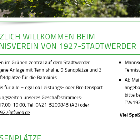
ZLICH WILLKOMMEN BEIM
NISVEREIN VON 1927-STADTWERDER
en im Grünen zentral auf dem Stadtwerder
Mannsch
gene Anlage mit Tennishalle, 9 Sandplätze und 3
Tennis
feldplätze für die Bambinis
Ab Mai
s für alle – egal ob Leistungs- oder Breitensport
angebot
bitte 
ungszeiten unseres Geschäftszimmers:
TVv192
 17:00-19:00, Tel. 0421-5209845 (AB) oder
927(at)web.de
Viel Spaß
SENPLÄTZE