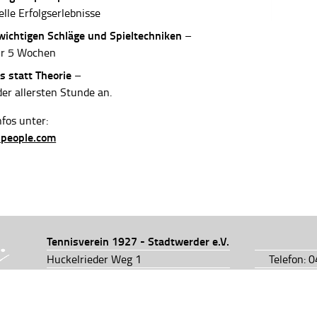
elle Erfolgserlebnisse
 wichtigen Schläge und Spieltechniken
–
ur 5 Wochen
s statt Theorie
–
der allersten Stunde an.
fos unter:
-people.com
Tennisverein 1927 - Stadtwerder e.V.
Huckelrieder Weg 1
Telefon: 
28201 Bremen
Telefon: 
info@tv1