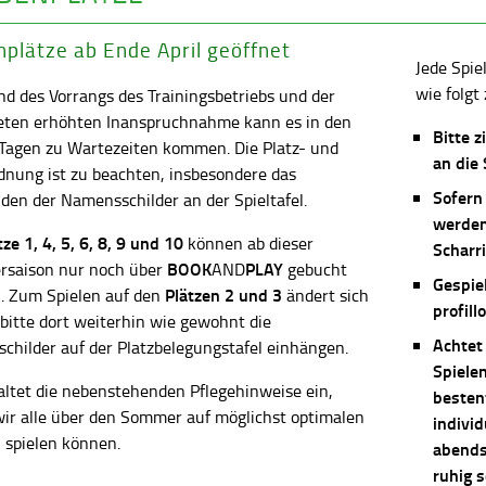
plätze ab Ende April geöffnet
Jede Spie
wie folgt 
d des Vorrangs des Trainingsbetriebs und der
eten erhöhten Inanspruchnahme kann es in den
Bitte z
 Tagen zu Wartezeiten kommen. Die Platz- und
an die
dnung ist zu beachten, insbesondere das
Sofern
en der Namensschilder an der Spieltafel.
werden
ätze
1, 4, 5, 6, 8, 9 und 10
können ab dieser
Scharri
BOOK
PLAY
saison nur noch über
AND
gebucht
Gespie
Plätzen 2 und 3
. Zum Spielen auf den
ändert sich
profill
 bitte dort weiterhin wie gewohnt die
Achtet
childer auf der Platzbelegungstafel einhängen.
Spiele
altet die nebenstehenden Pflegehinweise ein,
besten
wir alle über den Sommer auf möglichst optimalen
individ
 spielen können.
abends 
ruhig 