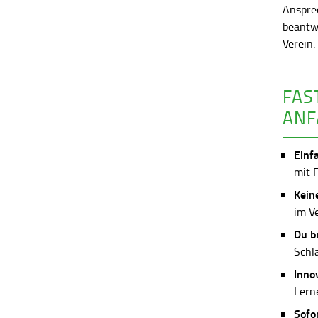
Anspre
beantw
Verein
FAS
ANF
Einf
mit 
Kein
im V
Du b
Schl
Inno
Lerne
Sofo