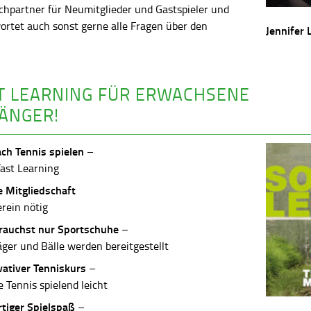
chpartner für Neumitglieder und Gastspieler und
ortet auch sonst gerne alle Fragen über den
Jennifer 
.
T LEARNING FÜR ERWACHSENE
ÄNGER!
ach Tennis spielen
–
Fast Learning
e Mitgliedschaft
erein nötig
rauchst nur Sportschuhe
–
äger und Bälle werden bereitgestellt
vativer Tenniskurs
–
 Tennis spielend leicht
rtiger Spielspaß
–