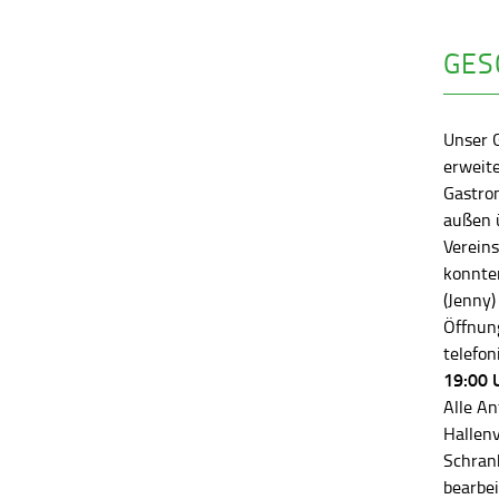
GES
Unser 
erweite
Gastro
außen ü
Vereins
konnten
(Jenny)
Öffnung
telefon
19:00 
Alle An
Hallen
Schran
bearbei