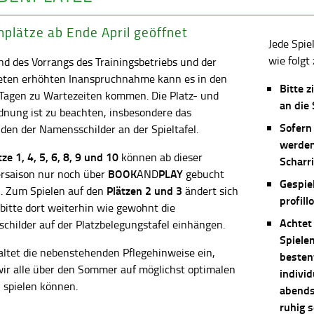
plätze ab Ende April geöffnet
Jede Spie
wie folgt 
d des Vorrangs des Trainingsbetriebs und der
eten erhöhten Inanspruchnahme kann es in den
Bitte z
 Tagen zu Wartezeiten kommen. Die Platz- und
an die
dnung ist zu beachten, insbesondere das
Sofern
en der Namensschilder an der Spieltafel.
werden
ätze
1, 4, 5, 6, 8, 9 und 10
können ab dieser
Scharri
BOOK
PLAY
saison nur noch über
AND
gebucht
Gespie
Plätzen 2 und 3
. Zum Spielen auf den
ändert sich
profill
 bitte dort weiterhin wie gewohnt die
Achtet
childer auf der Platzbelegungstafel einhängen.
Spiele
altet die nebenstehenden Pflegehinweise ein,
besten
wir alle über den Sommer auf möglichst optimalen
individ
 spielen können.
abends 
ruhig 