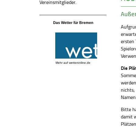
Vereinsmitglieder.
Außen
Das Wetter für Bremen
Aufgrun
erwart
ersten
Spielor
Verwend
Mehr auf
wetteronline.de
Die Pl
Sommer
werden
nichts;
Namens
Bitte h
damit 
Plätzen