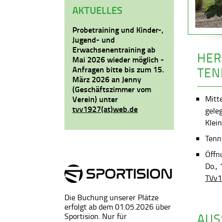
AKTUELLES
Probetraining und Kinder-,
Jugend- und
Erwachsenentraining ab
HER
Mai 2026 wieder möglich -
Anfragen bitte bis zum 15.
TEN
März 2026 an Jenny
(Geschäftszimmer vom
Mitt
Verein) unter
tvv1927(at)web.de
gele
Klein
Tenni
Öffn
Do.,
TVv1
Die Buchung unserer Plätze
erfolgt ab dem 01.05.2026 über
AUS
Sportision. Nur für