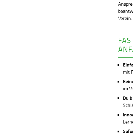
Anspre
beantw
Verein
FAS
ANF
Einf
mit 
Kein
im V
Du b
Schl
Inno
Lerne
Sofo