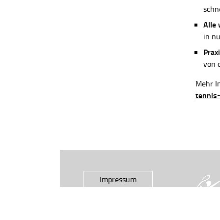
schn
Alle
in n
Praxi
von 
Mehr In
tennis
Impressum
Datenschutz