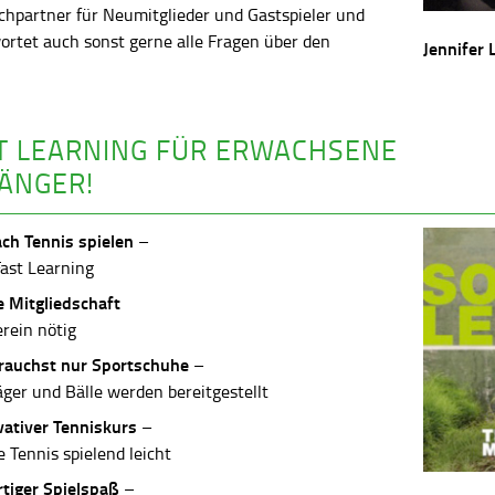
chpartner für Neumitglieder und Gastspieler und
ortet auch sonst gerne alle Fragen über den
Jennifer 
.
T LEARNING FÜR ERWACHSENE
ÄNGER!
ach Tennis spielen
–
Fast Learning
e Mitgliedschaft
erein nötig
rauchst nur Sportschuhe
–
äger und Bälle werden bereitgestellt
vativer Tenniskurs
–
 Tennis spielend leicht
rtiger Spielspaß
–