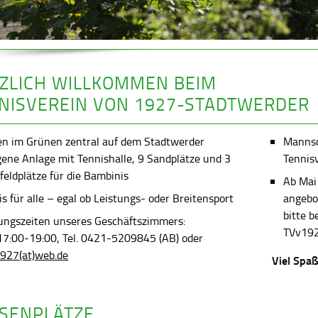
ZLICH WILLKOMMEN BEIM
NISVEREIN VON 1927-STADTWERDER
en im Grünen zentral auf dem Stadtwerder
Mannsch
gene Anlage mit Tennishalle, 9 Sandplätze und 3
Tennis
feldplätze für die Bambinis
Ab Mai
s für alle – egal ob Leistungs- oder Breitensport
angebot
bitte 
ungszeiten unseres Geschäftszimmers:
TVv192
 17:00-19:00, Tel. 0421-5209845 (AB) oder
927(at)web.de
Viel Spaß
SENPLÄTZE