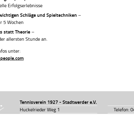
elle Erfolgserlebnisse
 wichtigen Schläge und Spieltechniken
–
ur 5 Wochen
s statt Theorie
–
der allersten Stunde an.
fos unter:
-people.com
Tennisverein 1927 - Stadtwerder e.V.
Huckelrieder Weg 1
Telefon: 
28201 Bremen
Telefon: 
info@tv1