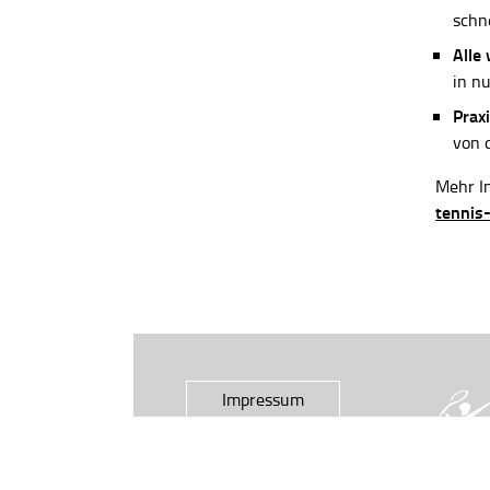
schn
Alle
in n
Praxi
von 
Mehr In
tennis
Impressum
Datenschutz