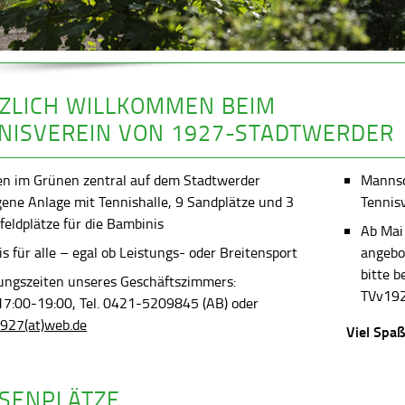
ZLICH WILLKOMMEN BEIM
NISVEREIN VON 1927-STADTWERDER
en im Grünen zentral auf dem Stadtwerder
Mannsch
gene Anlage mit Tennishalle, 9 Sandplätze und 3
Tennis
feldplätze für die Bambinis
Ab Mai
s für alle – egal ob Leistungs- oder Breitensport
angebot
bitte 
ungszeiten unseres Geschäftszimmers:
TVv192
 17:00-19:00, Tel. 0421-5209845 (AB) oder
927(at)web.de
Viel Spaß
SENPLÄTZE