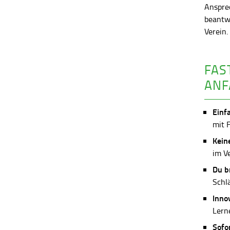
Anspre
beantw
Verein
FAS
ANF
Einf
mit 
Kein
im V
Du b
Schl
Inno
Lerne
Sofo