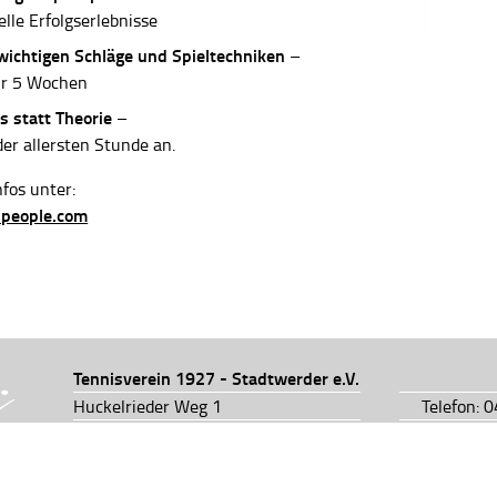
elle Erfolgserlebnisse
 wichtigen Schläge und Spieltechniken
–
ur 5 Wochen
s statt Theorie
–
der allersten Stunde an.
fos unter:
-people.com
Tennisverein 1927 - Stadtwerder e.V.
Huckelrieder Weg 1
Telefon: 
28201 Bremen
Telefon: 
info@tv1