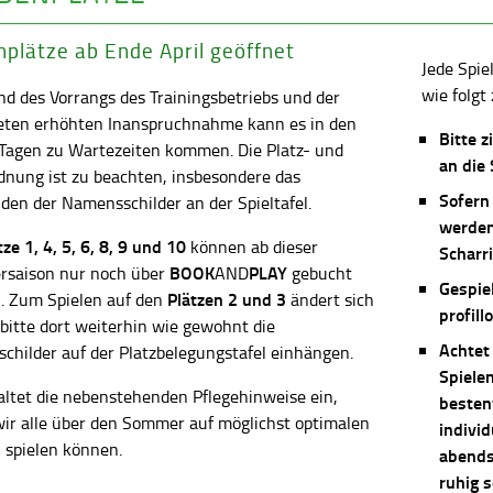
plätze ab Ende April geöffnet
Jede Spie
wie folgt 
d des Vorrangs des Trainingsbetriebs und der
eten erhöhten Inanspruchnahme kann es in den
Bitte z
 Tagen zu Wartezeiten kommen. Die Platz- und
an die
dnung ist zu beachten, insbesondere das
Sofern
en der Namensschilder an der Spieltafel.
werden
ätze
1, 4, 5, 6, 8, 9 und 10
können ab dieser
Scharri
BOOK
PLAY
saison nur noch über
AND
gebucht
Gespie
Plätzen 2 und 3
. Zum Spielen auf den
ändert sich
profill
 bitte dort weiterhin wie gewohnt die
Achtet
childer auf der Platzbelegungstafel einhängen.
Spiele
altet die nebenstehenden Pflegehinweise ein,
besten
wir alle über den Sommer auf möglichst optimalen
individ
 spielen können.
abends 
ruhig 