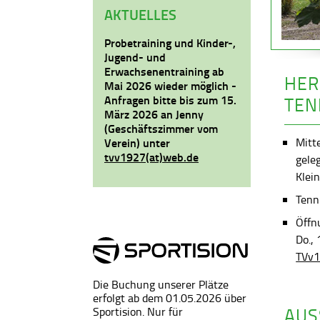
AKTUELLES
Probetraining und Kinder-,
Jugend- und
Erwachsenentraining ab
HER
Mai 2026 wieder möglich -
Anfragen bitte bis zum 15.
TEN
März 2026 an Jenny
(Geschäftszimmer vom
Mitt
Verein) unter
tvv1927(at)web.de
gele
Klein
Tenni
Öffn
Do.,
TVv1
Die Buchung unserer Plätze
erfolgt ab dem 01.05.2026 über
AUS
Sportision. Nur für