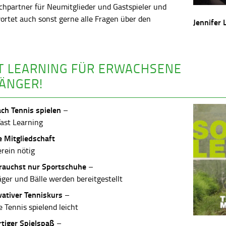
chpartner für Neumitglieder und Gastspieler und
ortet auch sonst gerne alle Fragen über den
Jennifer 
.
T LEARNING FÜR ERWACHSENE
ÄNGER!
ach Tennis spielen
–
Fast Learning
e Mitgliedschaft
erein nötig
rauchst nur Sportschuhe
–
äger und Bälle werden bereitgestellt
vativer Tenniskurs
–
 Tennis spielend leicht
rtiger Spielspaß
–