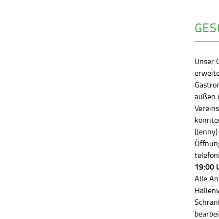
GES
Unser 
erweite
Gastro
außen ü
Vereins
konnten
(Jenny)
Öffnung
telefon
19:00 
Alle An
Hallen
Schran
bearbei