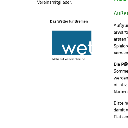
Vereinsmitglieder.
Außen
Das Wetter für Bremen
Aufgrun
erwart
ersten
Spielor
Verwend
Mehr auf
wetteronline.de
Die Pl
Sommer
werden
nichts;
Namens
Bitte h
damit 
Plätzen