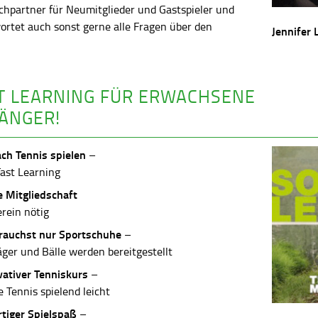
chpartner für Neumitglieder und Gastspieler und
ortet auch sonst gerne alle Fragen über den
Jennifer 
.
T LEARNING FÜR ERWACHSENE
ÄNGER!
ach Tennis spielen
–
Fast Learning
e Mitgliedschaft
erein nötig
rauchst nur Sportschuhe
–
äger und Bälle werden bereitgestellt
vativer Tenniskurs
–
 Tennis spielend leicht
rtiger Spielspaß
–