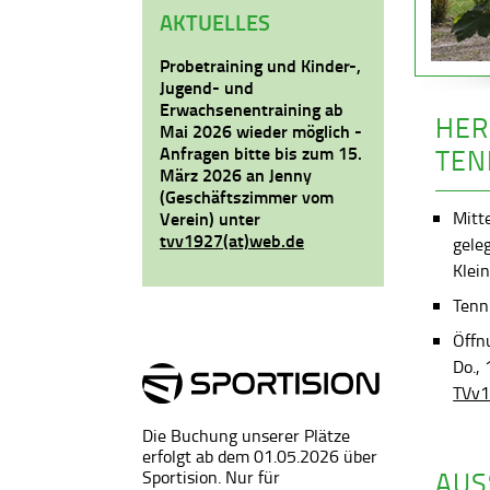
AKTUELLES
Probetraining und Kinder-,
Jugend- und
Erwachsenentraining ab
HER
Mai 2026 wieder möglich -
Anfragen bitte bis zum 15.
TEN
März 2026 an Jenny
(Geschäftszimmer vom
Mitt
Verein) unter
tvv1927(at)web.de
gele
Klein
Tenni
Öffn
Do.,
TVv1
Die Buchung unserer Plätze
erfolgt ab dem 01.05.2026 über
AUS
Sportision. Nur für