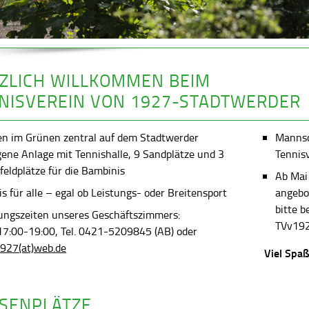
ZLICH WILLKOMMEN BEIM
NISVEREIN VON 1927-STADTWERDER
en im Grünen zentral auf dem Stadtwerder
Mannsch
gene Anlage mit Tennishalle, 9 Sandplätze und 3
Tennis
feldplätze für die Bambinis
Ab Mai
s für alle – egal ob Leistungs- oder Breitensport
angebot
bitte 
ungszeiten unseres Geschäftszimmers:
TVv192
 17:00-19:00, Tel. 0421-5209845 (AB) oder
927(at)web.de
Viel Spaß
SENPLÄTZE