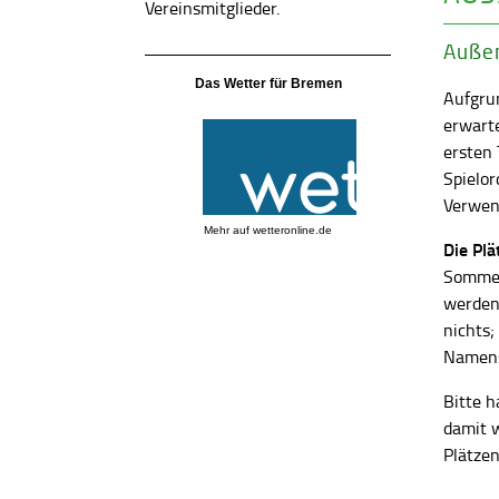
Vereinsmitglieder.
Außen
Das Wetter für Bremen
Aufgrun
erwart
ersten
Spielor
Verwend
Mehr auf
wetteronline.de
Die Pl
Sommer
werden
nichts;
Namens
Bitte h
damit 
Plätzen