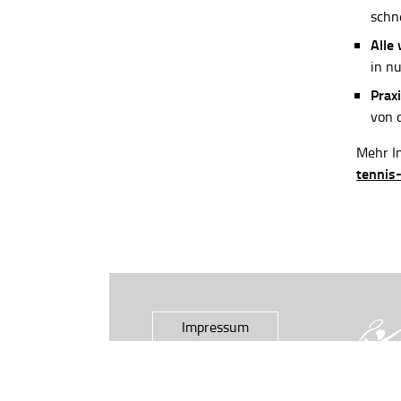
schn
Alle
in n
Praxi
von 
Mehr In
tennis
Impressum
Datenschutz