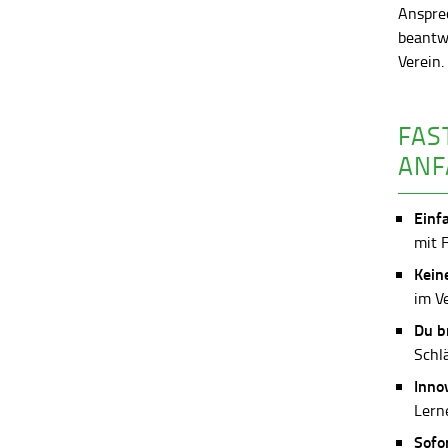
Anspre
beantw
Verein
FAS
ANF
Einf
mit 
Kein
im V
Du b
Schl
Inno
Lerne
Sofo