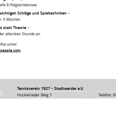
elle Erfolgserlebnisse
 wichtigen Schläge und Spieltechniken
–
ur 5 Wochen
s statt Theorie
–
der allersten Stunde an.
fos unter:
-people.com
Tennisverein 1927 - Stadtwerder e.V.
Huckelrieder Weg 1
Telefon: 
28201 Bremen
Telefon: 
info@tv1