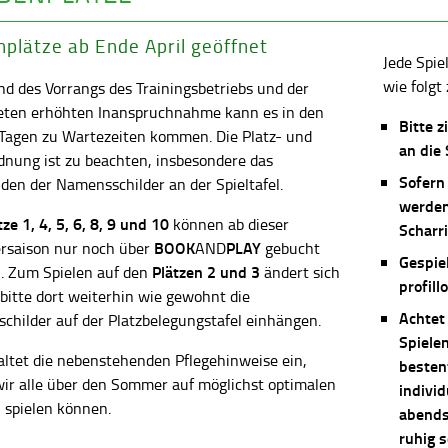
plätze ab Ende April geöffnet
Jede Spie
wie folgt 
d des Vorrangs des Trainingsbetriebs und der
eten erhöhten Inanspruchnahme kann es in den
Bitte z
 Tagen zu Wartezeiten kommen. Die Platz- und
an die
dnung ist zu beachten, insbesondere das
Sofern
en der Namensschilder an der Spieltafel.
werden
ätze
1, 4, 5, 6, 8, 9 und 10
können ab dieser
Scharri
BOOK
PLAY
saison nur noch über
AND
gebucht
Gespie
Plätzen 2 und 3
. Zum Spielen auf den
ändert sich
profill
 bitte dort weiterhin wie gewohnt die
Achtet
childer auf der Platzbelegungstafel einhängen.
Spiele
altet die nebenstehenden Pflegehinweise ein,
besten
wir alle über den Sommer auf möglichst optimalen
individ
 spielen können.
abends 
ruhig 