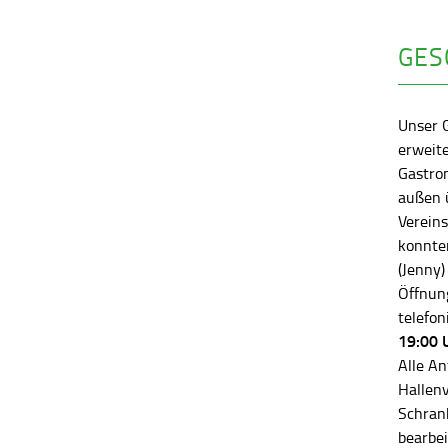
GES
Unser 
erweite
Gastro
außen ü
Vereins
konnten
(Jenny)
Öffnung
telefon
19:00 
Alle An
Hallen
Schran
bearbei