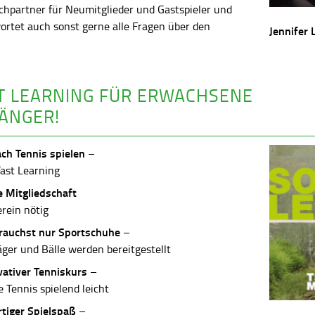
chpartner für Neumitglieder und Gastspieler und
ortet auch sonst gerne alle Fragen über den
Jennifer 
.
T LEARNING FÜR ERWACHSENE
ÄNGER!
ach Tennis spielen
–
Fast Learning
e Mitgliedschaft
erein nötig
rauchst nur Sportschuhe
–
äger und Bälle werden bereitgestellt
vativer Tenniskurs
–
 Tennis spielend leicht
rtiger Spielspaß
–