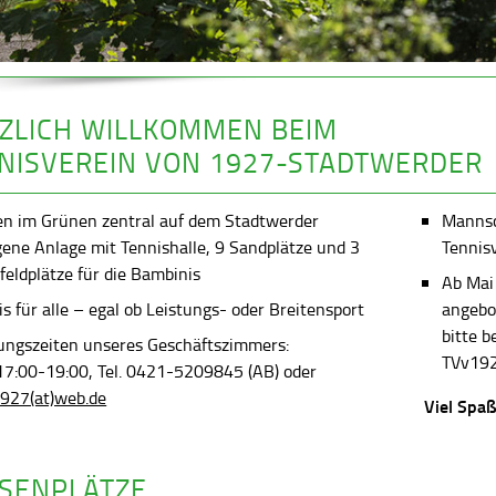
ZLICH WILLKOMMEN BEIM
NISVEREIN VON 1927-STADTWERDER
en im Grünen zentral auf dem Stadtwerder
Mannsch
gene Anlage mit Tennishalle, 9 Sandplätze und 3
Tennis
feldplätze für die Bambinis
Ab Mai
s für alle – egal ob Leistungs- oder Breitensport
angebot
bitte 
ungszeiten unseres Geschäftszimmers:
TVv192
 17:00-19:00, Tel. 0421-5209845 (AB) oder
927(at)web.de
Viel Spaß
SENPLÄTZE