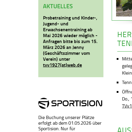
AKTUELLES
Probetraining und Kinder-,
Jugend- und
Erwachsenentraining ab
HER
Mai 2026 wieder möglich -
Anfragen bitte bis zum 15.
TEN
März 2026 an Jenny
(Geschäftszimmer vom
Mitt
Verein) unter
tvv1927(at)web.de
gele
Klein
Tenni
Öffn
Do.,
TVv1
Die Buchung unserer Plätze
erfolgt ab dem 01.05.2026 über
AUS
Sportision. Nur für