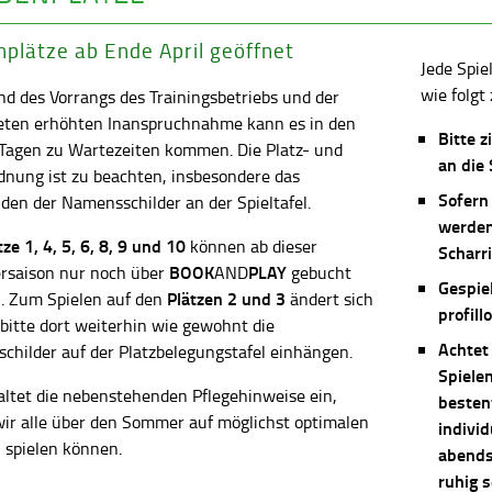
plätze ab Ende April geöffnet
Jede Spie
wie folgt 
d des Vorrangs des Trainingsbetriebs und der
eten erhöhten Inanspruchnahme kann es in den
Bitte z
 Tagen zu Wartezeiten kommen. Die Platz- und
an die
dnung ist zu beachten, insbesondere das
Sofern
en der Namensschilder an der Spieltafel.
werden
ätze
1, 4, 5, 6, 8, 9 und 10
können ab dieser
Scharri
BOOK
PLAY
saison nur noch über
AND
gebucht
Gespie
Plätzen 2 und 3
. Zum Spielen auf den
ändert sich
profill
 bitte dort weiterhin wie gewohnt die
Achtet
childer auf der Platzbelegungstafel einhängen.
Spiele
altet die nebenstehenden Pflegehinweise ein,
besten
wir alle über den Sommer auf möglichst optimalen
individ
 spielen können.
abends 
ruhig 