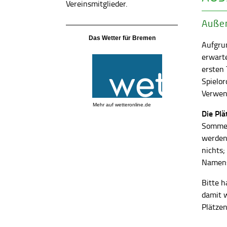
Vereinsmitglieder.
Außen
Das Wetter für Bremen
Aufgrun
erwart
ersten
Spielor
Verwend
Mehr auf
wetteronline.de
Die Pl
Sommer
werden
nichts;
Namens
Bitte h
damit 
Plätzen