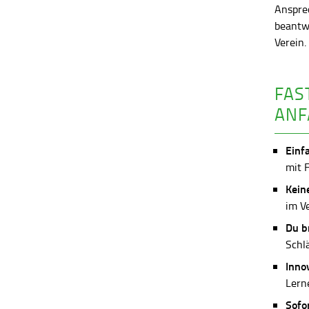
Anspre
beantw
Verein
FAS
ANF
Einf
mit 
Kein
im V
Du b
Schl
Inno
Lerne
Sofo