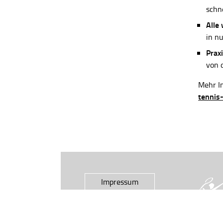
schn
Alle
in n
Praxi
von 
Mehr In
tennis
Impressum
Datenschutz