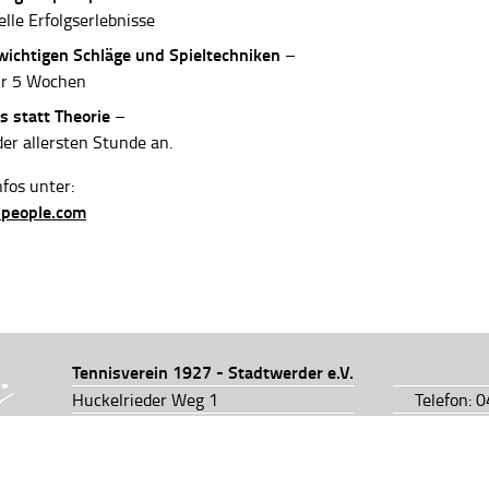
elle Erfolgserlebnisse
 wichtigen Schläge und Spieltechniken
–
ur 5 Wochen
s statt Theorie
–
der allersten Stunde an.
fos unter:
-people.com
Tennisverein 1927 - Stadtwerder e.V.
Huckelrieder Weg 1
Telefon: 
28201 Bremen
Telefon: 
info@tv1