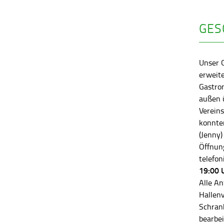
GES
Unser 
erweite
Gastro
außen ü
Vereins
konnten
(Jenny)
Öffnung
telefon
19:00 
Alle An
Hallen
Schran
bearbei