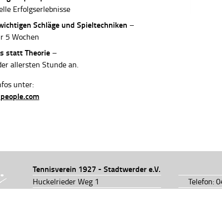
elle Erfolgserlebnisse
 wichtigen Schläge und Spieltechniken
–
ur 5 Wochen
s statt Theorie
–
der allersten Stunde an.
fos unter:
-people.com
Tennisverein 1927 - Stadtwerder e.V.
Huckelrieder Weg 1
Telefon: 
28201 Bremen
Telefon: 
info@tv1