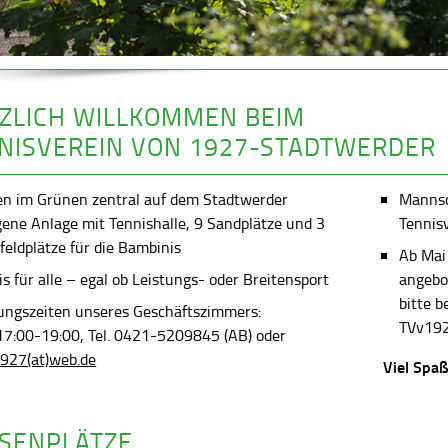
ZLICH WILLKOMMEN BEIM
NISVEREIN VON 1927-STADTWERDER
en im Grünen zentral auf dem Stadtwerder
Mannsch
gene Anlage mit Tennishalle, 9 Sandplätze und 3
Tennis
feldplätze für die Bambinis
Ab Mai
s für alle – egal ob Leistungs- oder Breitensport
angebot
bitte 
ungszeiten unseres Geschäftszimmers:
TVv192
 17:00-19:00, Tel. 0421-5209845 (AB) oder
927(at)web.de
Viel Spaß
SENPLÄTZE