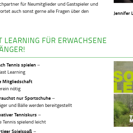
chpartner für Neumitglieder und Gastspieler und
ortet auch sonst gerne alle Fragen über den
Jennifer 
.
T LEARNING FÜR ERWACHSENE
ÄNGER!
ach Tennis spielen
–
Fast Learning
e Mitgliedschaft
erein nötig
rauchst nur Sportschuhe
–
äger und Bälle werden bereitgestellt
vativer Tenniskurs
–
 Tennis spielend leicht
rtiger Spielspaß
–