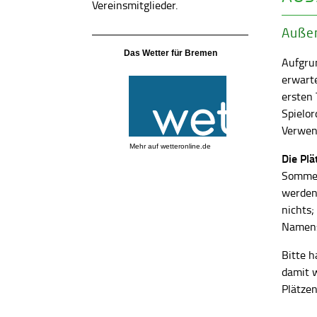
Vereinsmitglieder.
Außen
Das Wetter für Bremen
Aufgrun
erwart
ersten
Spielor
Verwend
Mehr auf
wetteronline.de
Die Pl
Sommer
werden
nichts;
Namens
Bitte h
damit 
Plätzen