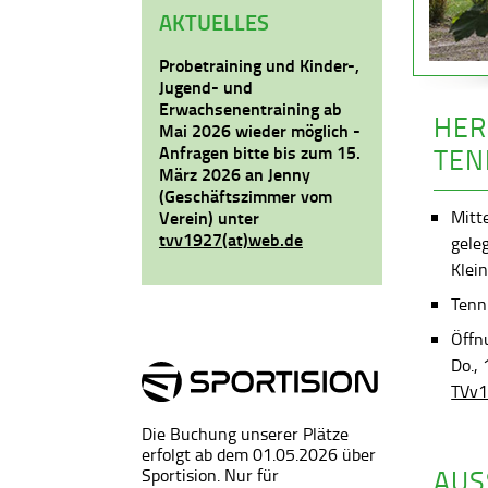
AKTUELLES
Probetraining und Kinder-,
Jugend- und
Erwachsenentraining ab
HER
Mai 2026 wieder möglich -
Anfragen bitte bis zum 15.
TEN
März 2026 an Jenny
(Geschäftszimmer vom
Mitt
Verein) unter
tvv1927(at)web.de
gele
Klein
Tenni
Öffn
Do.,
TVv1
Die Buchung unserer Plätze
erfolgt ab dem 01.05.2026 über
AUS
Sportision. Nur für