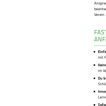
Anspre
beantw
Verein
FAS
ANF
Einf
mit 
Kein
im V
Du b
Schl
Inno
Lerne
Sofo