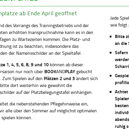
plätze ab Ende April geöffnet
Jede Spie
wie folgt 
d des Vorrangs des Trainingsbetriebs und der
eten erhöhten Inanspruchnahme kann es in den
Bitte z
 Tagen zu Wartezeiten kommen. Die Platz- und
an die
dnung ist zu beachten, insbesondere das
Sofern
en der Namensschilder an der Spieltafel.
werden
ätze
1, 4, 5, 6, 8, 9 und 10
können ab dieser
Scharri
BOOK
PLAY
saison nur noch über
AND
gebucht
Gespie
Plätzen 2 und 3
. Zum Spielen auf den
ändert sich
profill
 bitte dort weiterhin wie gewohnt die
Achtet
childer auf der Platzbelegungstafel einhängen.
Spiele
altet die nebenstehenden Pflegehinweise ein,
besten
wir alle über den Sommer auf möglichst optimalen
individ
 spielen können.
abends 
ruhig 