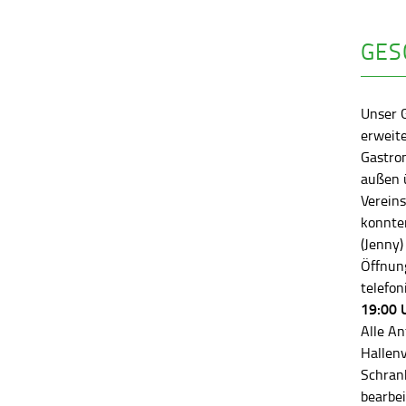
GES
Unser 
erweite
Gastro
außen ü
Vereins
konnten
(Jenny)
Öffnung
telefon
19:00 
Alle An
Hallen
Schran
bearbei