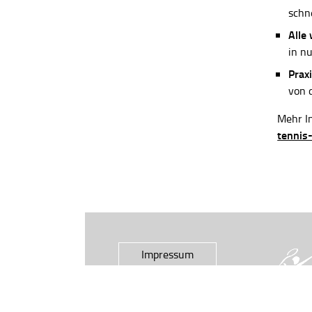
schn
Alle
in n
Praxi
von 
Mehr In
tennis
Impressum
Datenschutz