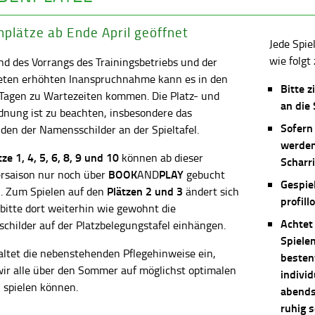
plätze ab Ende April geöffnet
Jede Spie
wie folgt 
d des Vorrangs des Trainingsbetriebs und der
eten erhöhten Inanspruchnahme kann es in den
Bitte z
 Tagen zu Wartezeiten kommen. Die Platz- und
an die
dnung ist zu beachten, insbesondere das
Sofern
en der Namensschilder an der Spieltafel.
werden
ätze
1, 4, 5, 6, 8, 9 und 10
können ab dieser
Scharri
BOOK
PLAY
saison nur noch über
AND
gebucht
Gespie
Plätzen 2 und 3
. Zum Spielen auf den
ändert sich
profill
 bitte dort weiterhin wie gewohnt die
Achtet
childer auf der Platzbelegungstafel einhängen.
Spiele
altet die nebenstehenden Pflegehinweise ein,
besten
wir alle über den Sommer auf möglichst optimalen
individ
 spielen können.
abends 
ruhig 