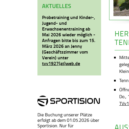
AKTUELLES
Probetraining und Kinder-,
Jugend- und
Erwachsenentraining ab
HER
Mai 2026 wieder möglich -
Anfragen bitte bis zum 15.
TEN
März 2026 an Jenny
(Geschäftszimmer vom
Mitt
Verein) unter
tvv1927(at)web.de
gele
Klein
Tenni
Öffn
Do.,
TVv1
Die Buchung unserer Plätze
erfolgt ab dem 01.05.2026 über
AUS
Sportision. Nur für