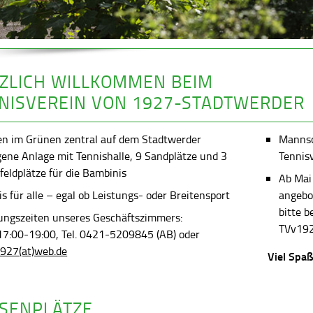
ZLICH WILLKOMMEN BEIM
NISVEREIN VON 1927-STADTWERDER
en im Grünen zentral auf dem Stadtwerder
Mannsch
gene Anlage mit Tennishalle, 9 Sandplätze und 3
Tennis
feldplätze für die Bambinis
Ab Mai
s für alle – egal ob Leistungs- oder Breitensport
angebot
bitte 
ungszeiten unseres Geschäftszimmers:
TVv192
 17:00-19:00, Tel. 0421-5209845 (AB) oder
927(at)web.de
Viel Spaß
SENPLÄTZE