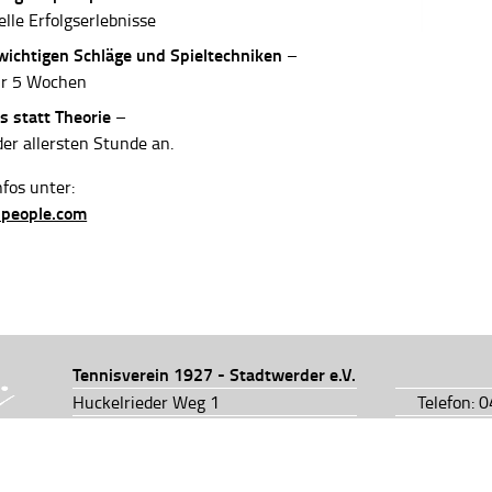
elle Erfolgserlebnisse
 wichtigen Schläge und Spieltechniken
–
ur 5 Wochen
s statt Theorie
–
der allersten Stunde an.
fos unter:
-people.com
Tennisverein 1927 - Stadtwerder e.V.
Huckelrieder Weg 1
Telefon: 
28201 Bremen
Telefon: 
info@tv1