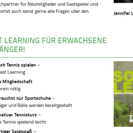
chpartner für Neumitglieder und Gastspieler und
ortet auch sonst gerne alle Fragen über den
Jennifer 
.
T LEARNING FÜR ERWACHSENE
ÄNGER!
ach Tennis spielen
–
Fast Learning
e Mitgliedschaft
erein nötig
rauchst nur Sportschuhe
–
äger und Bälle werden bereitgestellt
vativer Tenniskurs
–
 Tennis spielend leicht
rtiger Spielspaß
–