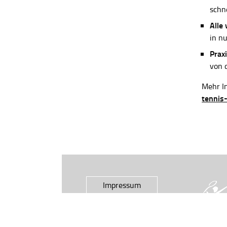
schn
Alle
in n
Praxi
von 
Mehr In
tennis
Impressum
Datenschutz