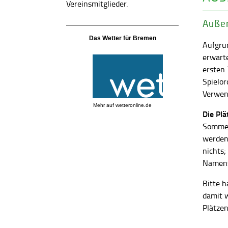
Vereinsmitglieder.
Außen
Das Wetter für Bremen
Aufgrun
erwart
ersten
Spielor
Verwend
Mehr auf
wetteronline.de
Die Pl
Sommer
werden
nichts;
Namens
Bitte h
damit 
Plätzen