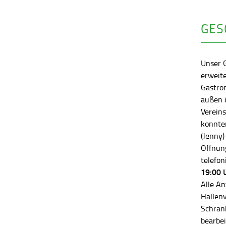
GES
Unser 
erweite
Gastro
außen ü
Vereins
konnten
(Jenny)
Öffnung
telefon
19:00 
Alle An
Hallen
Schran
bearbei