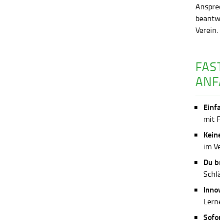
Anspre
beantw
Verein
FAS
ANF
Einf
mit 
Kein
im V
Du b
Schl
Inno
Lerne
Sofo