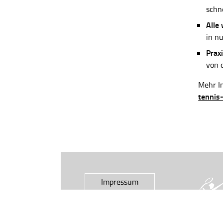
schn
Alle
in n
Praxi
von 
Mehr In
tennis
Impressum
Datenschutz