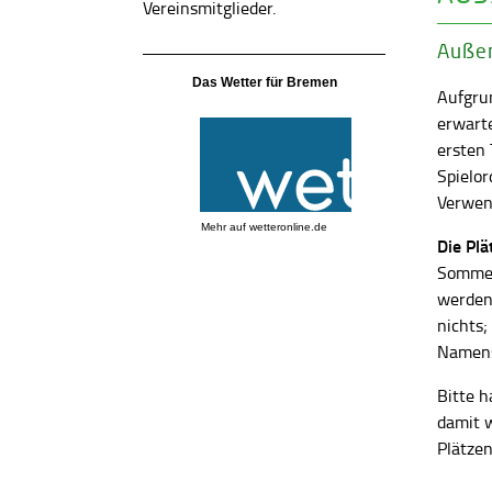
Vereinsmitglieder.
Außen
Das Wetter für Bremen
Aufgrun
erwart
ersten
Spielor
Verwend
Mehr auf
wetteronline.de
Die Pl
Sommer
werden
nichts;
Namens
Bitte h
damit 
Plätzen