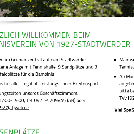
ZLICH WILLKOMMEN BEIM
NISVEREIN VON 1927-STADTWERDER
en im Grünen zentral auf dem Stadtwerder
Mannsch
gene Anlage mit Tennishalle, 9 Sandplätze und 3
Tennis
feldplätze für die Bambinis
Ab Mai
s für alle – egal ob Leistungs- oder Breitensport
angebot
bitte 
ungszeiten unseres Geschäftszimmers:
TVv192
 17:00-19:00, Tel. 0421-5209845 (AB) oder
927(at)web.de
Viel Spaß
SENPLÄTZE