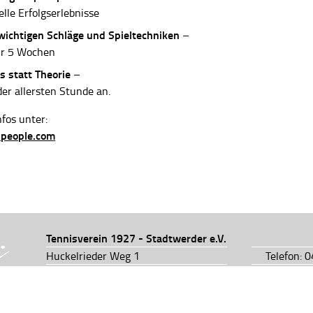
elle Erfolgserlebnisse
 wichtigen Schläge und Spieltechniken
–
ur 5 Wochen
s statt Theorie
–
der allersten Stunde an.
fos unter:
-people.com
Tennisverein 1927 - Stadtwerder e.V.
Huckelrieder Weg 1
Telefon: 
28201 Bremen
Telefon: 
info@tv1