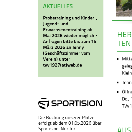
AKTUELLES
Probetraining und Kinder-,
Jugend- und
Erwachsenentraining ab
HER
Mai 2026 wieder möglich -
Anfragen bitte bis zum 15.
TEN
März 2026 an Jenny
(Geschäftszimmer vom
Mitt
Verein) unter
tvv1927(at)web.de
gele
Klein
Tenni
Öffn
Do.,
TVv1
Die Buchung unserer Plätze
erfolgt ab dem 01.05.2026 über
AUS
Sportision. Nur für