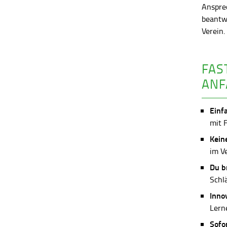
Anspre
beantw
Verein
FAS
ANF
Einf
mit 
Kein
im V
Du b
Schl
Inno
Lerne
Sofo