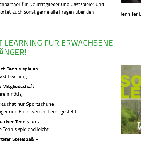
chpartner für Neumitglieder und Gastspieler und
ortet auch sonst gerne alle Fragen über den
Jennifer 
.
T LEARNING FÜR ERWACHSENE
ÄNGER!
ach Tennis spielen
–
Fast Learning
e Mitgliedschaft
erein nötig
rauchst nur Sportschuhe
–
äger und Bälle werden bereitgestellt
vativer Tenniskurs
–
 Tennis spielend leicht
rtiger Spielspaß
–