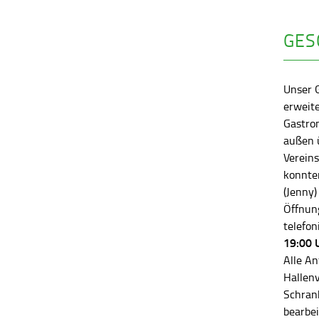
GES
Unser 
erweite
Gastro
außen ü
Vereins
konnten
(Jenny)
Öffnung
telefon
19:00 
Alle An
Hallen
Schran
bearbei