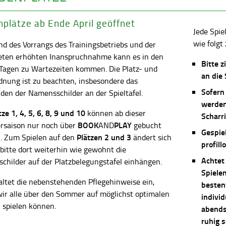
plätze ab Ende April geöffnet
Jede Spie
wie folgt 
d des Vorrangs des Trainingsbetriebs und der
eten erhöhten Inanspruchnahme kann es in den
Bitte z
 Tagen zu Wartezeiten kommen. Die Platz- und
an die
dnung ist zu beachten, insbesondere das
Sofern
en der Namensschilder an der Spieltafel.
werden
ätze
1, 4, 5, 6, 8, 9 und 10
können ab dieser
Scharri
BOOK
PLAY
saison nur noch über
AND
gebucht
Gespie
Plätzen 2 und 3
. Zum Spielen auf den
ändert sich
profill
 bitte dort weiterhin wie gewohnt die
Achtet
childer auf der Platzbelegungstafel einhängen.
Spiele
altet die nebenstehenden Pflegehinweise ein,
besten
wir alle über den Sommer auf möglichst optimalen
individ
 spielen können.
abends 
ruhig 