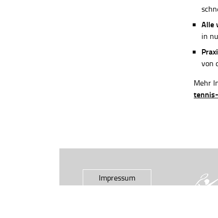
schn
Alle
in n
Praxi
von 
Mehr In
tennis
Impressum
Datenschutz