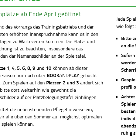
plätze ab Ende April geöffnet
Jede Spie
wie folgt 
d des Vorrangs des Trainingsbetriebs und der
eten erhöhten Inanspruchnahme kann es in den
Bitte z
 Tagen zu Wartezeiten kommen. Die Platz- und
an die
dnung ist zu beachten, insbesondere das
Sofern
en der Namensschilder an der Spieltafel.
werden
ätze
1, 4, 5, 6, 8, 9 und 10
können ab dieser
Scharri
BOOK
PLAY
saison nur noch über
AND
gebucht
Gespie
Plätzen 2 und 3
. Zum Spielen auf den
ändert sich
profill
 bitte dort weiterhin wie gewohnt die
Achtet
childer auf der Platzbelegungstafel einhängen.
Spiele
altet die nebenstehenden Pflegehinweise ein,
besten
wir alle über den Sommer auf möglichst optimalen
individ
 spielen können.
abends 
ruhig 