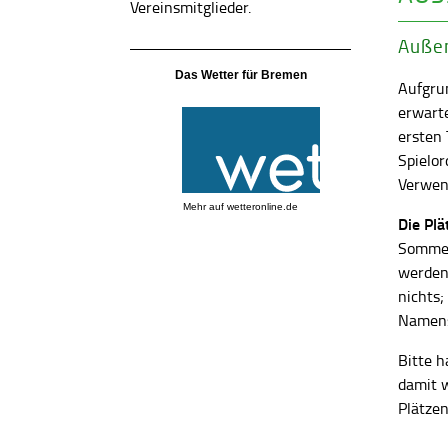
Vereinsmitglieder.
Außen
Das Wetter für Bremen
Aufgrun
erwart
ersten
Spielor
Verwend
Mehr auf
wetteronline.de
Die Pl
Sommer
werden
nichts;
Namens
Bitte h
damit 
Plätzen