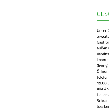
GES
Unser 
erweite
Gastro
außen ü
Vereins
konnten
(Jenny)
Öffnung
telefon
19:00 
Alle An
Hallen
Schran
bearbei