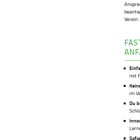
Anspre
beantw
Verein
FAS
ANF
Einf
mit 
Kein
im V
Du b
Schl
Inno
Lerne
Sofo