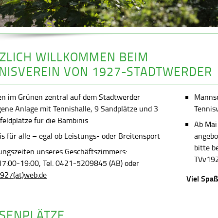
ZLICH WILLKOMMEN BEIM
NISVEREIN VON 1927-STADTWERDER
en im Grünen zentral auf dem Stadtwerder
Mannsch
gene Anlage mit Tennishalle, 9 Sandplätze und 3
Tennis
feldplätze für die Bambinis
Ab Mai
s für alle – egal ob Leistungs- oder Breitensport
angebot
bitte 
ungszeiten unseres Geschäftszimmers:
TVv192
 17:00-19:00, Tel. 0421-5209845 (AB) oder
927(at)web.de
Viel Spaß
SENPLÄTZE