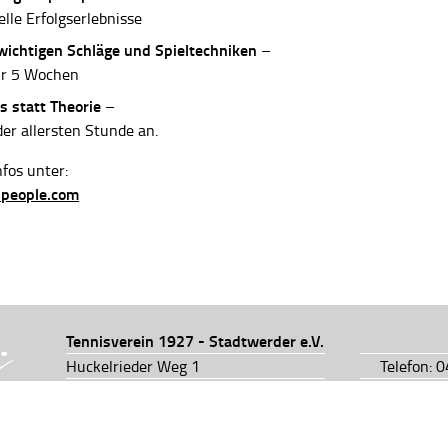
elle Erfolgserlebnisse
 wichtigen Schläge und Spieltechniken
–
ur 5 Wochen
s statt Theorie
–
der allersten Stunde an.
fos unter:
-people.com
Tennisverein 1927 - Stadtwerder e.V.
Huckelrieder Weg 1
Telefon: 
28201 Bremen
Telefon: 
info@tv1