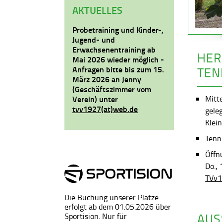
AKTUELLES
Probetraining und Kinder-,
Jugend- und
Erwachsenentraining ab
HER
Mai 2026 wieder möglich -
Anfragen bitte bis zum 15.
TEN
März 2026 an Jenny
(Geschäftszimmer vom
Mitt
Verein) unter
tvv1927(at)web.de
gele
Klein
Tenni
Öffn
Do.,
TVv1
Die Buchung unserer Plätze
erfolgt ab dem 01.05.2026 über
AUS
Sportision. Nur für