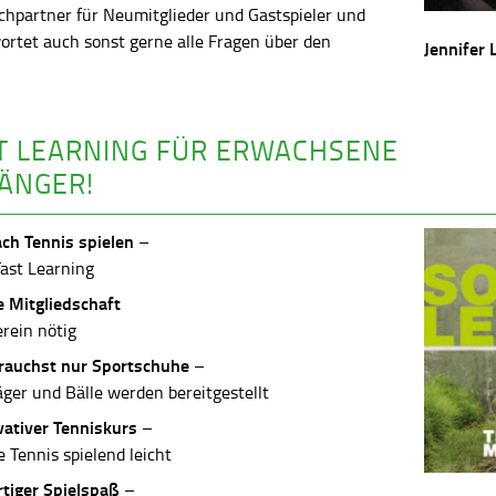
chpartner für Neumitglieder und Gastspieler und
ortet auch sonst gerne alle Fragen über den
Jennifer 
.
T LEARNING FÜR ERWACHSENE
ÄNGER!
ach Tennis spielen
–
Fast Learning
e Mitgliedschaft
erein nötig
rauchst nur Sportschuhe
–
äger und Bälle werden bereitgestellt
vativer Tenniskurs
–
 Tennis spielend leicht
rtiger Spielspaß
–