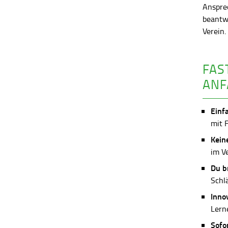
Anspre
beantw
Verein
FAS
ANF
Einf
mit 
Kein
im V
Du b
Schl
Inno
Lerne
Sofo