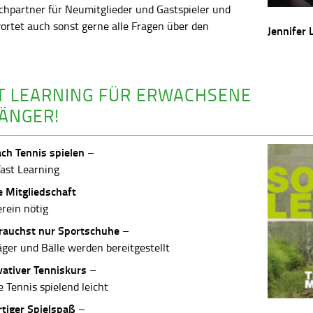
chpartner für Neumitglieder und Gastspieler und
ortet auch sonst gerne alle Fragen über den
Jennifer 
.
T LEARNING FÜR ERWACHSENE
ÄNGER!
ach Tennis spielen
–
Fast Learning
e Mitgliedschaft
erein nötig
rauchst nur Sportschuhe
–
äger und Bälle werden bereitgestellt
vativer Tenniskurs
–
 Tennis spielend leicht
rtiger Spielspaß
–