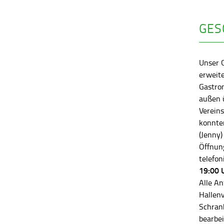
GES
Unser 
erweite
Gastro
außen ü
Vereins
konnten
(Jenny)
Öffnung
telefon
19:00 
Alle An
Hallen
Schran
bearbei