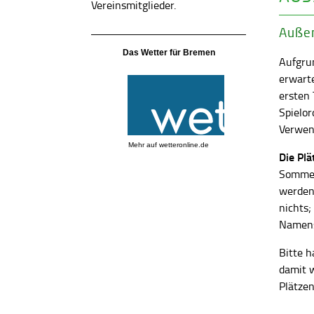
Vereinsmitglieder.
Außen
Das Wetter für Bremen
Aufgrun
erwart
ersten
Spielor
Verwend
Mehr auf
wetteronline.de
Die Pl
Sommer
werden
nichts;
Namens
Bitte h
damit 
Plätzen