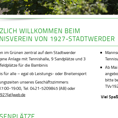
ZLICH WILLKOMMEN BEIM
NISVEREIN VON 1927-STADTWERDER
en im Grünen zentral auf dem Stadtwerder
Mannsch
gene Anlage mit Tennishalle, 9 Sandplätze und 3
Tennis
feldplätze für die Bambinis
Ab Mai
s für alle – egal ob Leistungs- oder Breitensport
angebot
bitte 
ungszeiten unseres Geschäftszimmers:
TVv192
 17:00-19:00, Tel. 0421-5209845 (AB) oder
927(at)web.de
Viel Spaß
SENPLÄTZE