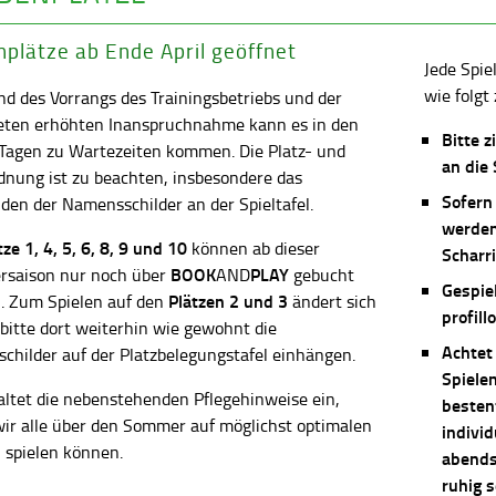
plätze ab Ende April geöffnet
Jede Spie
wie folgt 
d des Vorrangs des Trainingsbetriebs und der
eten erhöhten Inanspruchnahme kann es in den
Bitte z
 Tagen zu Wartezeiten kommen. Die Platz- und
an die
dnung ist zu beachten, insbesondere das
Sofern
en der Namensschilder an der Spieltafel.
werden
ätze
1, 4, 5, 6, 8, 9 und 10
können ab dieser
Scharri
BOOK
PLAY
saison nur noch über
AND
gebucht
Gespie
Plätzen 2 und 3
. Zum Spielen auf den
ändert sich
profill
 bitte dort weiterhin wie gewohnt die
Achtet
childer auf der Platzbelegungstafel einhängen.
Spiele
altet die nebenstehenden Pflegehinweise ein,
besten
wir alle über den Sommer auf möglichst optimalen
individ
 spielen können.
abends 
ruhig 