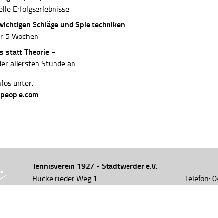
elle Erfolgserlebnisse
 wichtigen Schläge und Spieltechniken
–
ur 5 Wochen
s statt Theorie
–
der allersten Stunde an.
fos unter:
-people.com
Tennisverein 1927 - Stadtwerder e.V.
Huckelrieder Weg 1
Telefon: 
28201 Bremen
Telefon: 
info@tv1