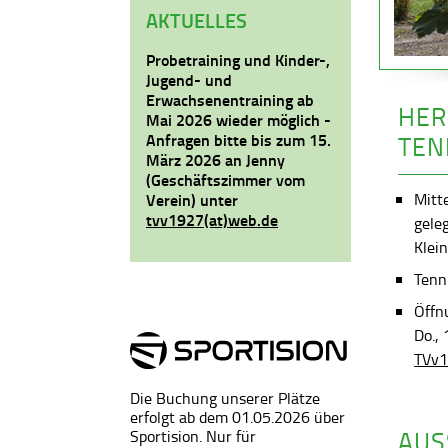
AKTUELLES
Probetraining und Kinder-,
Jugend- und
Erwachsenentraining ab
HER
Mai 2026 wieder möglich -
Anfragen bitte bis zum 15.
TEN
März 2026 an Jenny
(Geschäftszimmer vom
Mitt
Verein) unter
tvv1927(at)web.de
gele
Klein
Tenni
Öffn
Do.,
TVv1
Die Buchung unserer Plätze
erfolgt ab dem 01.05.2026 über
AUS
Sportision. Nur für