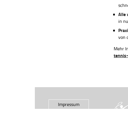
schn
Alle
in n
Praxi
von 
Mehr In
tennis
Impressum
Datenschutz