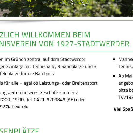
ZLICH WILLKOMMEN BEIM
NISVEREIN VON 1927-STADTWERDER
en im Grünen zentral auf dem Stadtwerder
Mannsch
gene Anlage mit Tennishalle, 9 Sandplätze und 3
Tennis
feldplätze für die Bambinis
Ab Mai
s für alle – egal ob Leistungs- oder Breitensport
angebot
bitte 
ungszeiten unseres Geschäftszimmers:
TVv192
 17:00-19:00, Tel. 0421-5209845 (AB) oder
927(at)web.de
Viel Spaß
SENPLÄTZE