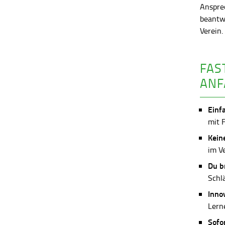
Anspre
beantw
Verein
FAS
ANF
Einf
mit 
Kein
im V
Du b
Schl
Inno
Lerne
Sofo