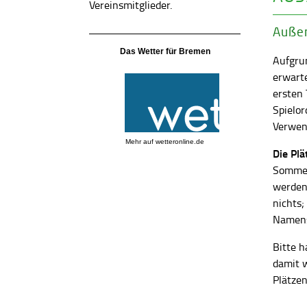
Vereinsmitglieder.
Außen
Das Wetter für Bremen
Aufgrun
erwart
ersten
Spielor
Verwend
Mehr auf
wetteronline.de
Die Pl
Sommer
werden
nichts;
Namens
Bitte h
damit 
Plätzen