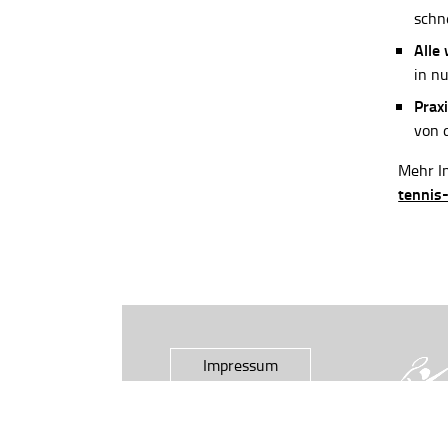
schn
Alle
in n
Praxi
von 
Mehr In
tennis
Impressum
Datenschutz