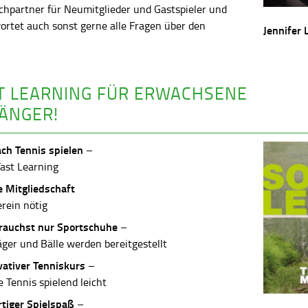
chpartner für Neumitglieder und Gastspieler und
ortet auch sonst gerne alle Fragen über den
Jennifer 
.
T LEARNING FÜR ERWACHSENE
ÄNGER!
ach Tennis spielen
–
Fast Learning
e Mitgliedschaft
erein nötig
rauchst nur Sportschuhe
–
äger und Bälle werden bereitgestellt
vativer Tenniskurs
–
 Tennis spielend leicht
rtiger Spielspaß
–