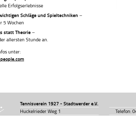
elle Erfolgserlebnisse
 wichtigen Schläge und Spieltechniken
–
ur 5 Wochen
s statt Theorie
–
der allersten Stunde an.
fos unter:
-people.com
Tennisverein 1927 - Stadtwerder e.V.
Huckelrieder Weg 1
Telefon: 
28201 Bremen
Telefon: 
info@tv1