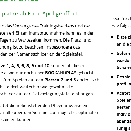
plätze ab Ende April geöffnet
Jede Spie
wie folgt 
d des Vorrangs des Trainingsbetriebs und der
eten erhöhten Inanspruchnahme kann es in den
Bitte z
 Tagen zu Wartezeiten kommen. Die Platz- und
an die
dnung ist zu beachten, insbesondere das
Sofern
en der Namensschilder an der Spieltafel.
werden
ätze
1, 4, 5, 6, 8, 9 und 10
können ab dieser
Scharri
BOOK
PLAY
saison nur noch über
AND
gebucht
Gespie
Plätzen 2 und 3
. Zum Spielen auf den
ändert sich
profill
 bitte dort weiterhin wie gewohnt die
Achtet
childer auf der Platzbelegungstafel einhängen.
Spiele
altet die nebenstehenden Pflegehinweise ein,
besten
wir alle über den Sommer auf möglichst optimalen
individ
 spielen können.
abends 
ruhig 