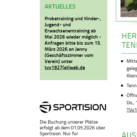
AKTUELLES
Probetraining und Kinder-,
Jugend- und
Erwachsenentraining ab
HER
Mai 2026 wieder möglich -
Anfragen bitte bis zum 15.
TEN
März 2026 an Jenny
(Geschäftszimmer vom
Mitt
Verein) unter
tvv1927(at)web.de
gele
Klein
Tenni
Öffn
Do.,
TVv1
Die Buchung unserer Plätze
erfolgt ab dem 01.05.2026 über
AUS
Sportision. Nur für