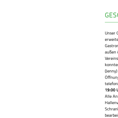
GES
Unser 
erweite
Gastro
außen ü
Vereins
konnten
(Jenny)
Öffnung
telefon
19:00 
Alle An
Hallen
Schran
bearbei