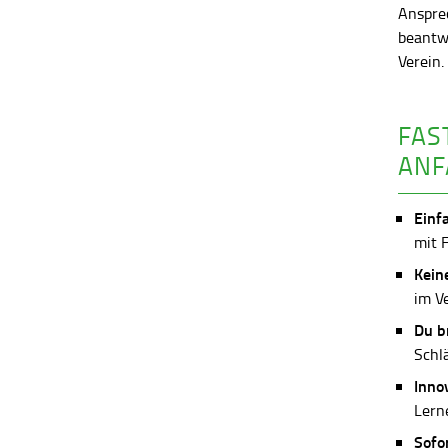
Anspre
beantw
Verein
FAS
ANF
Einf
mit 
Kein
im V
Du b
Schl
Inno
Lerne
Sofo