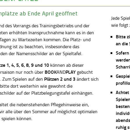
plätze ab Ende April geöffnet
Jede Spie
wie folgt 
d des Vorrangs des Trainingsbetriebs und der
eten erhöhten Inanspruchnahme kann es in den
Bitte z
 Tagen zu Wartezeiten kommen. Die Platz- und
an die
dnung ist zu beachten, insbesondere das
Sofern
en der Namensschilder an der Spieltafel.
werden
ätze
1, 4, 5, 6, 8, 9 und 10
können ab dieser
Scharri
BOOK
PLAY
saison nur noch über
AND
gebucht
Gespie
Plätzen 2 und 3
. Zum Spielen auf den
ändert sich
profill
 bitte dort weiterhin wie gewohnt die
Achtet
childer auf der Platzbelegungstafel einhängen.
Spiele
altet die nebenstehenden Pflegehinweise ein,
besten
wir alle über den Sommer auf möglichst optimalen
individ
 spielen können.
abends 
ruhig 