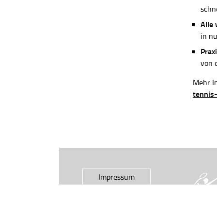
schn
Alle
in n
Praxi
von 
Mehr In
tennis
Impressum
Datenschutz