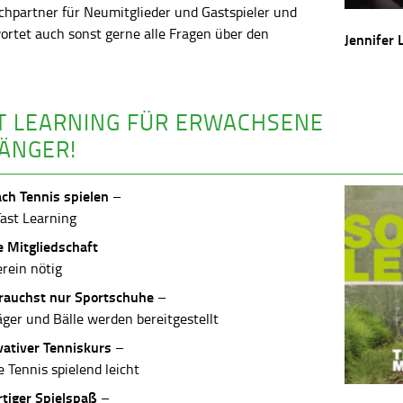
chpartner für Neumitglieder und Gastspieler und
ortet auch sonst gerne alle Fragen über den
Jennifer 
.
T LEARNING FÜR ERWACHSENE
ÄNGER!
ach Tennis spielen
–
Fast Learning
e Mitgliedschaft
erein nötig
rauchst nur Sportschuhe
–
äger und Bälle werden bereitgestellt
vativer Tenniskurs
–
 Tennis spielend leicht
rtiger Spielspaß
–