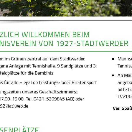
ZLICH WILLKOMMEN BEIM
NISVEREIN VON 1927-STADTWERDER
en im Grünen zentral auf dem Stadtwerder
Mannsch
gene Anlage mit Tennishalle, 9 Sandplätze und 3
Tennis
feldplätze für die Bambinis
Ab Mai
s für alle – egal ob Leistungs- oder Breitensport
angebot
bitte 
ungszeiten unseres Geschäftszimmers:
TVv192
 17:00-19:00, Tel. 0421-5209845 (AB) oder
927(at)web.de
Viel Spaß
SENPLÄTZE