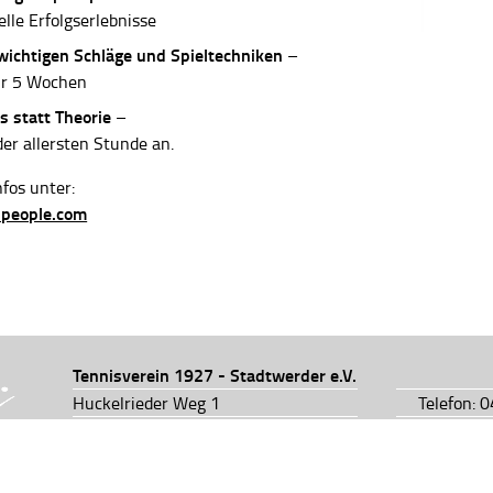
elle Erfolgserlebnisse
 wichtigen Schläge und Spieltechniken
–
ur 5 Wochen
s statt Theorie
–
der allersten Stunde an.
fos unter:
-people.com
Tennisverein 1927 - Stadtwerder e.V.
Huckelrieder Weg 1
Telefon: 
28201 Bremen
Telefon: 
info@tv1