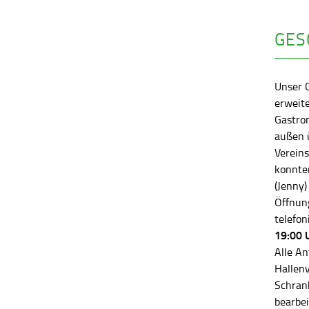
GES
Unser 
erweite
Gastro
außen ü
Vereins
konnten
(Jenny)
Öffnung
telefon
19:00 
Alle An
Hallen
Schran
bearbei