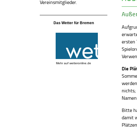
Vereinsmitglieder.
Außen
Das Wetter für Bremen
Aufgrun
erwart
ersten
Spielor
Verwend
Mehr auf
wetteronline.de
Die Pl
Sommer
werden
nichts;
Namens
Bitte h
damit 
Plätzen