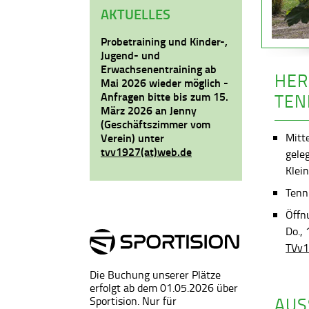
AKTUELLES
Probetraining und Kinder-,
Jugend- und
Erwachsenentraining ab
HER
Mai 2026 wieder möglich -
Anfragen bitte bis zum 15.
TEN
März 2026 an Jenny
(Geschäftszimmer vom
Mitt
Verein) unter
tvv1927(at)web.de
gele
Klein
Tenni
Öffn
Do.,
TVv1
Die Buchung unserer Plätze
erfolgt ab dem 01.05.2026 über
AUS
Sportision. Nur für