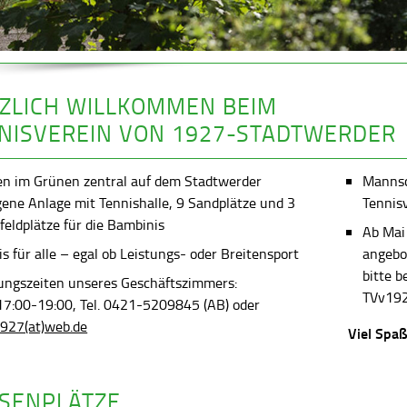
ZLICH WILLKOMMEN BEIM
NISVEREIN VON 1927-STADTWERDER
en im Grünen zentral auf dem Stadtwerder
Mannsch
gene Anlage mit Tennishalle, 9 Sandplätze und 3
Tennis
feldplätze für die Bambinis
Ab Mai
s für alle – egal ob Leistungs- oder Breitensport
angebot
bitte 
ungszeiten unseres Geschäftszimmers:
TVv192
 17:00-19:00, Tel. 0421-5209845 (AB) oder
927(at)web.de
Viel Spaß
SENPLÄTZE