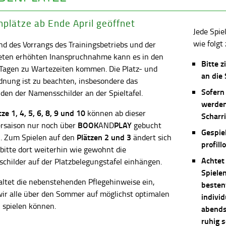
plätze ab Ende April geöffnet
Jede Spie
wie folgt 
d des Vorrangs des Trainingsbetriebs und der
eten erhöhten Inanspruchnahme kann es in den
Bitte z
 Tagen zu Wartezeiten kommen. Die Platz- und
an die
dnung ist zu beachten, insbesondere das
Sofern
en der Namensschilder an der Spieltafel.
werden
ätze
1, 4, 5, 6, 8, 9 und 10
können ab dieser
Scharri
BOOK
PLAY
saison nur noch über
AND
gebucht
Gespie
Plätzen 2 und 3
. Zum Spielen auf den
ändert sich
profill
 bitte dort weiterhin wie gewohnt die
Achtet
childer auf der Platzbelegungstafel einhängen.
Spiele
altet die nebenstehenden Pflegehinweise ein,
besten
wir alle über den Sommer auf möglichst optimalen
individ
 spielen können.
abends 
ruhig 