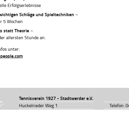
elle Erfolgserlebnisse
 wichtigen Schläge und Spieltechniken
–
ur 5 Wochen
s statt Theorie
–
der allersten Stunde an.
fos unter:
-people.com
Tennisverein 1927 - Stadtwerder e.V.
Huckelrieder Weg 1
Telefon: 
28201 Bremen
Telefon: 
info@tv1