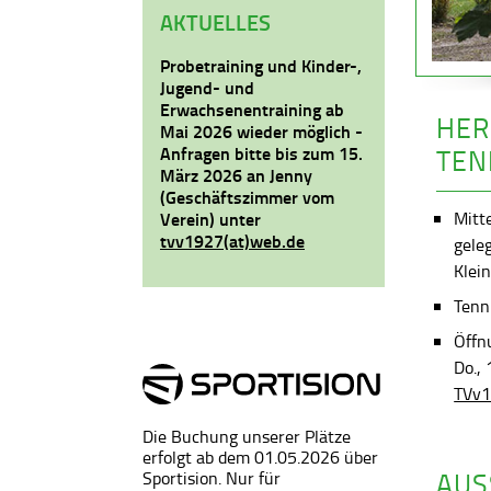
AKTUELLES
Probetraining und Kinder-,
Jugend- und
Erwachsenentraining ab
HER
Mai 2026 wieder möglich -
Anfragen bitte bis zum 15.
TEN
März 2026 an Jenny
(Geschäftszimmer vom
Mitt
Verein) unter
tvv1927(at)web.de
gele
Klein
Tenni
Öffn
Do.,
TVv1
Die Buchung unserer Plätze
erfolgt ab dem 01.05.2026 über
AUS
Sportision. Nur für