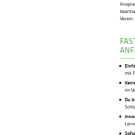
Anspre
beantw
Verein
FAS
ANF
Einf
mit 
Kein
im V
Du b
Schl
Inno
Lerne
Sofo