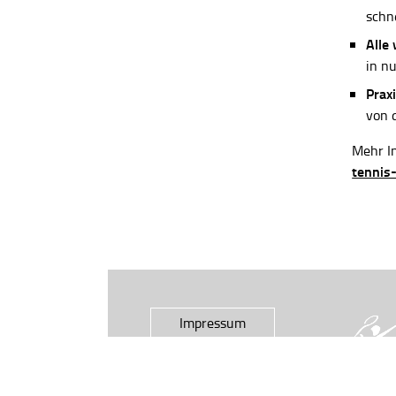
schn
Alle
in n
Praxi
von 
Mehr In
tennis
Impressum
Datenschutz