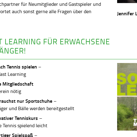
chpartner für Neumitglieder und Gastspieler und
ortet auch sonst gerne alle Fragen über den
Jennifer 
.
T LEARNING FÜR ERWACHSENE
ÄNGER!
ach Tennis spielen
–
Fast Learning
e Mitgliedschaft
erein nötig
rauchst nur Sportschuhe
–
äger und Bälle werden bereitgestellt
vativer Tenniskurs
–
 Tennis spielend leicht
rtiger Spielspaß
–