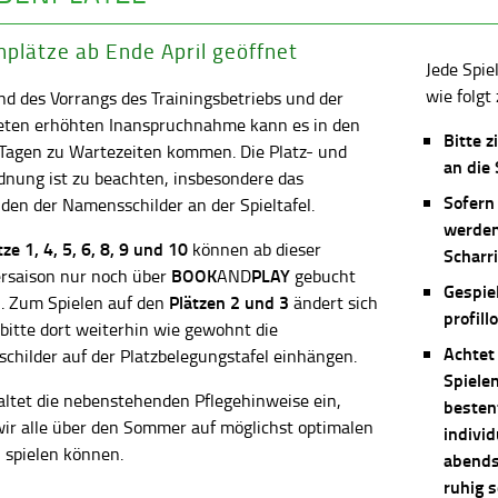
plätze ab Ende April geöffnet
Jede Spie
wie folgt 
d des Vorrangs des Trainingsbetriebs und der
eten erhöhten Inanspruchnahme kann es in den
Bitte z
 Tagen zu Wartezeiten kommen. Die Platz- und
an die
dnung ist zu beachten, insbesondere das
Sofern
en der Namensschilder an der Spieltafel.
werden
ätze
1, 4, 5, 6, 8, 9 und 10
können ab dieser
Scharri
BOOK
PLAY
saison nur noch über
AND
gebucht
Gespie
Plätzen 2 und 3
. Zum Spielen auf den
ändert sich
profill
 bitte dort weiterhin wie gewohnt die
Achtet
childer auf der Platzbelegungstafel einhängen.
Spiele
altet die nebenstehenden Pflegehinweise ein,
besten
wir alle über den Sommer auf möglichst optimalen
individ
 spielen können.
abends 
ruhig 