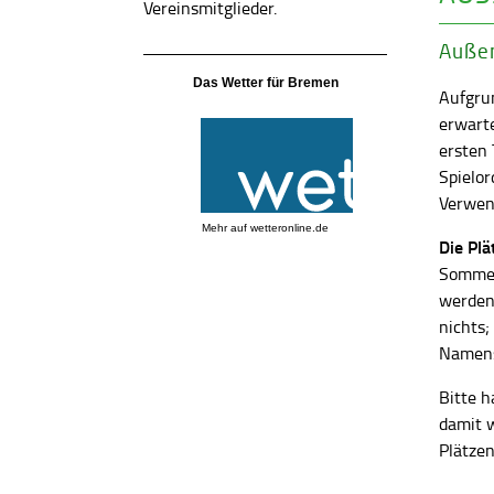
Vereinsmitglieder.
Außen
Das Wetter für Bremen
Aufgrun
erwart
ersten
Spielor
Verwend
Mehr auf
wetteronline.de
Die Pl
Sommer
werden
nichts;
Namens
Bitte h
damit 
Plätzen