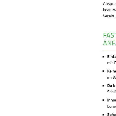
Anspre
beantw
Verein
FAS
ANF
Einf
mit 
Kein
im V
Du b
Schl
Inno
Lerne
Sofo