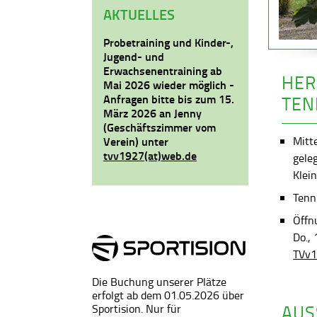
AKTUELLES
Probetraining und Kinder-,
Jugend- und
Erwachsenentraining ab
HER
Mai 2026 wieder möglich -
Anfragen bitte bis zum 15.
TEN
März 2026 an Jenny
(Geschäftszimmer vom
Mitt
Verein) unter
tvv1927(at)web.de
gele
Klein
Tenni
Öffn
Do.,
TVv1
Die Buchung unserer Plätze
erfolgt ab dem 01.05.2026 über
AUS
Sportision. Nur für