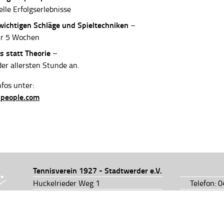
elle Erfolgserlebnisse
 wichtigen Schläge und Spieltechniken
–
ur 5 Wochen
s statt Theorie
–
der allersten Stunde an.
fos unter:
-people.com
Tennisverein 1927 - Stadtwerder e.V.
Huckelrieder Weg 1
Telefon: 
28201 Bremen
Telefon: 
info@tv1