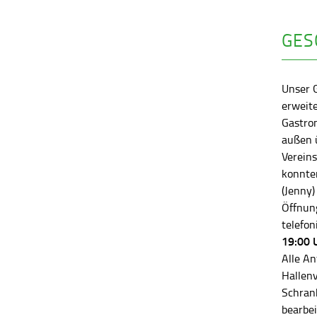
GES
Unser 
erweite
Gastro
außen ü
Vereins
konnten
(Jenny)
Öffnung
telefon
19:00 
Alle An
Hallen
Schran
bearbei