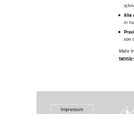
schn
Alle
in n
Praxi
von 
Mehr In
tennis
Impressum
Datenschutz