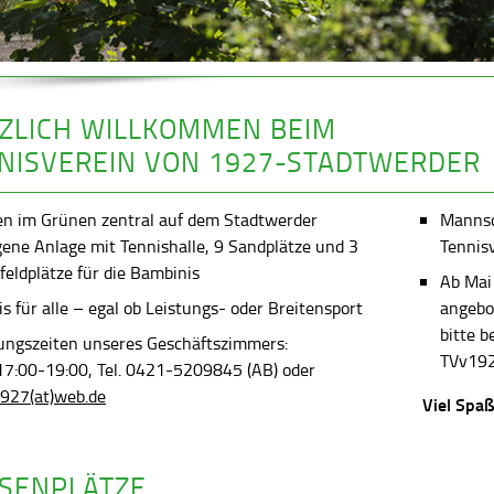
ZLICH WILLKOMMEN BEIM
NISVEREIN VON 1927-STADTWERDER
en im Grünen zentral auf dem Stadtwerder
Mannsch
gene Anlage mit Tennishalle, 9 Sandplätze und 3
Tennis
feldplätze für die Bambinis
Ab Mai
s für alle – egal ob Leistungs- oder Breitensport
angebot
bitte 
ungszeiten unseres Geschäftszimmers:
TVv192
 17:00-19:00, Tel. 0421-5209845 (AB) oder
927(at)web.de
Viel Spaß
SENPLÄTZE