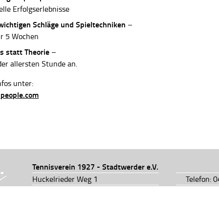
elle Erfolgserlebnisse
 wichtigen Schläge und Spieltechniken
–
ur 5 Wochen
s statt Theorie
–
der allersten Stunde an.
fos unter:
-people.com
Tennisverein 1927 - Stadtwerder e.V.
Huckelrieder Weg 1
Telefon: 
28201 Bremen
Telefon: 
info@tv1