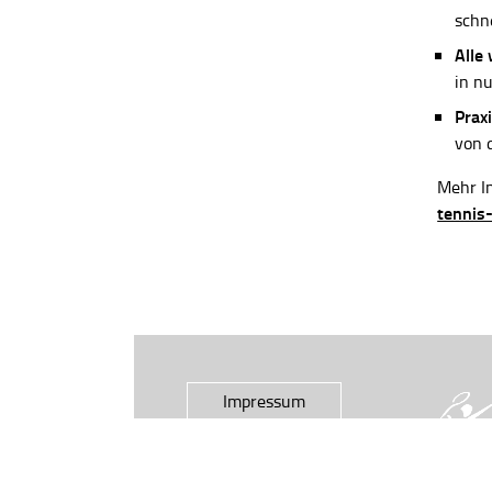
schn
Alle
in n
Praxi
von 
Mehr In
tennis
Impressum
Datenschutz