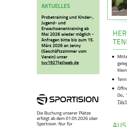
AKTUELLES
Probetraining und Kinder-,
Jugend- und
Erwachsenentraining ab
HER
Mai 2026 wieder möglich -
Anfragen bitte bis zum 15.
TEN
März 2026 an Jenny
(Geschäftszimmer vom
Mitt
Verein) unter
tvv1927(at)web.de
gele
Klein
Tenni
Öffn
Do.,
TVv1
Die Buchung unserer Plätze
erfolgt ab dem 01.05.2026 über
AUS
Sportision. Nur für