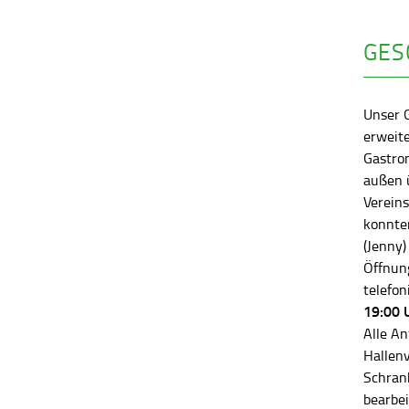
GES
Unser 
erweite
Gastro
außen ü
Vereins
konnten
(Jenny)
Öffnung
telefon
19:00 
Alle An
Hallen
Schran
bearbei