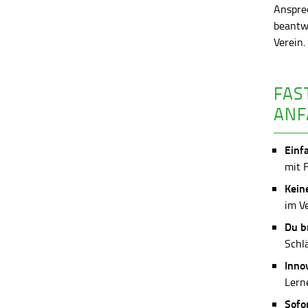
Anspre
beantw
Verein
FAS
ANF
Einf
mit 
Kein
im V
Du b
Schl
Inno
Lerne
Sofo