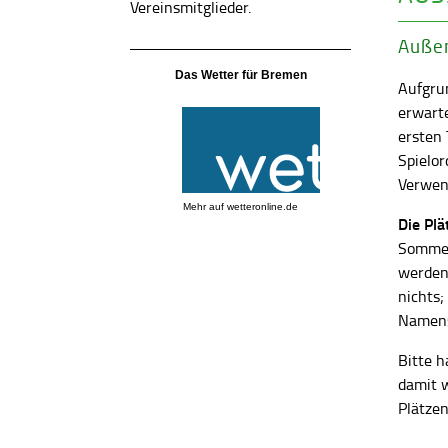
Vereinsmitglieder.
Außen
Das Wetter für Bremen
Aufgrun
erwart
ersten
Spielor
Verwend
Mehr auf
wetteronline.de
Die Pl
Sommer
werden
nichts;
Namens
Bitte h
damit 
Plätzen