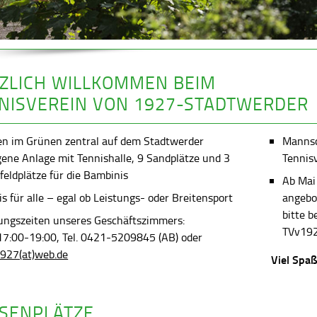
ZLICH WILLKOMMEN BEIM
NISVEREIN VON 1927-STADTWERDER
en im Grünen zentral auf dem Stadtwerder
Mannsch
gene Anlage mit Tennishalle, 9 Sandplätze und 3
Tennis
feldplätze für die Bambinis
Ab Mai
s für alle – egal ob Leistungs- oder Breitensport
angebot
bitte 
ungszeiten unseres Geschäftszimmers:
TVv192
 17:00-19:00, Tel. 0421-5209845 (AB) oder
927(at)web.de
Viel Spaß
SENPLÄTZE