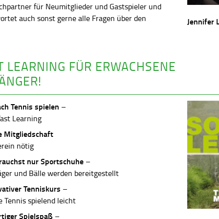
chpartner für Neumitglieder und Gastspieler und
ortet auch sonst gerne alle Fragen über den
Jennifer 
.
T LEARNING FÜR ERWACHSENE
ÄNGER!
ach Tennis spielen
–
Fast Learning
e Mitgliedschaft
erein nötig
rauchst nur Sportschuhe
–
äger und Bälle werden bereitgestellt
vativer Tenniskurs
–
 Tennis spielend leicht
rtiger Spielspaß
–