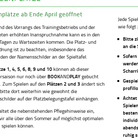
plätze ab Ende April geöffnet
Jede Spie
wie folgt 
d des Vorrangs des Trainingsbetriebs und der
eten erhöhten Inanspruchnahme kann es in den
Bitte z
 Tagen zu Wartezeiten kommen. Die Platz- und
an die
dnung ist zu beachten, insbesondere das
Sofern
en der Namensschilder an der Spieltafel.
werden
ätze
1, 4, 5, 6, 8, 9 und 10
können ab dieser
Scharri
BOOK
PLAY
saison nur noch über
AND
gebucht
Gespie
Plätzen 2 und 3
. Zum Spielen auf den
ändert sich
profill
 bitte dort weiterhin wie gewohnt die
Achtet
childer auf der Platzbelegungstafel einhängen.
Spiele
altet die nebenstehenden Pflegehinweise ein,
besten
wir alle über den Sommer auf möglichst optimalen
individ
 spielen können.
abends 
ruhig 