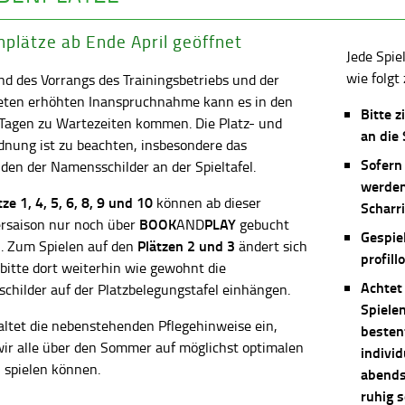
plätze ab Ende April geöffnet
Jede Spie
wie folgt 
d des Vorrangs des Trainingsbetriebs und der
eten erhöhten Inanspruchnahme kann es in den
Bitte z
 Tagen zu Wartezeiten kommen. Die Platz- und
an die
dnung ist zu beachten, insbesondere das
Sofern
en der Namensschilder an der Spieltafel.
werden
ätze
1, 4, 5, 6, 8, 9 und 10
können ab dieser
Scharri
BOOK
PLAY
saison nur noch über
AND
gebucht
Gespie
Plätzen 2 und 3
. Zum Spielen auf den
ändert sich
profill
 bitte dort weiterhin wie gewohnt die
Achtet
childer auf der Platzbelegungstafel einhängen.
Spiele
altet die nebenstehenden Pflegehinweise ein,
besten
wir alle über den Sommer auf möglichst optimalen
individ
 spielen können.
abends 
ruhig 