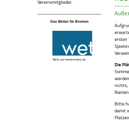
Vereinsmitglieder.
Außen
Das Wetter für Bremen
Aufgrun
erwart
ersten
Spielor
Verwend
Mehr auf
wetteronline.de
Die Pl
Sommer
werden
nichts;
Namens
Bitte h
damit 
Plätzen