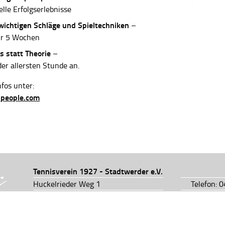
elle Erfolgserlebnisse
 wichtigen Schläge und Spieltechniken
–
ur 5 Wochen
s statt Theorie
–
der allersten Stunde an.
fos unter:
-people.com
Tennisverein 1927 - Stadtwerder e.V.
Huckelrieder Weg 1
Telefon: 
28201 Bremen
Telefon: 
info@tv1