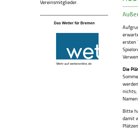
Vereinsmitglieder.
Außen
Das Wetter für Bremen
Aufgrun
erwart
ersten
Spielor
Verwend
Mehr auf
wetteronline.de
Die Pl
Sommer
werden
nichts;
Namens
Bitte h
damit 
Plätzen