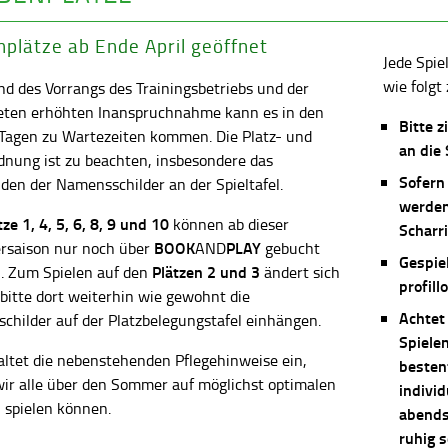
plätze ab Ende April geöffnet
Jede Spie
wie folgt 
d des Vorrangs des Trainingsbetriebs und der
eten erhöhten Inanspruchnahme kann es in den
Bitte z
 Tagen zu Wartezeiten kommen. Die Platz- und
an die
dnung ist zu beachten, insbesondere das
Sofern
en der Namensschilder an der Spieltafel.
werden
ätze
1, 4, 5, 6, 8, 9 und 10
können ab dieser
Scharri
BOOK
PLAY
saison nur noch über
AND
gebucht
Gespie
Plätzen 2 und 3
. Zum Spielen auf den
ändert sich
profill
 bitte dort weiterhin wie gewohnt die
Achtet
childer auf der Platzbelegungstafel einhängen.
Spiele
altet die nebenstehenden Pflegehinweise ein,
besten
wir alle über den Sommer auf möglichst optimalen
individ
 spielen können.
abends 
ruhig 