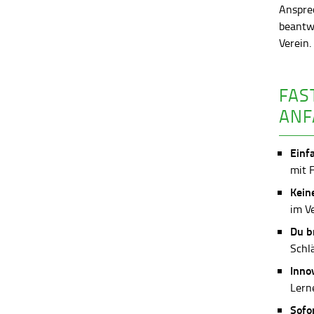
Anspre
beantw
Verein
FAS
ANF
Einf
mit 
Kein
im V
Du b
Schl
Inno
Lerne
Sofo