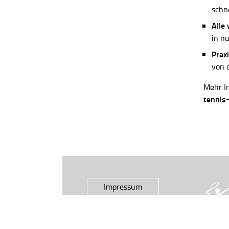
schn
Alle
in n
Praxi
von 
Mehr In
tennis
Impressum
Datenschutz