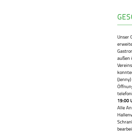
GES
Unser 
erweite
Gastro
außen ü
Vereins
konnten
(Jenny)
Öffnung
telefon
19:00 
Alle An
Hallen
Schran
bearbei