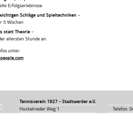
elle Erfolgserlebnisse
 wichtigen Schläge und Spieltechniken
–
ur 5 Wochen
s statt Theorie
–
der allersten Stunde an.
fos unter:
-people.com
Tennisverein 1927 - Stadtwerder e.V.
Huckelrieder Weg 1
Telefon: 
28201 Bremen
Telefon: 
info@tv1