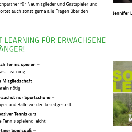
chpartner für Neumitglieder und Gastspieler und
ortet auch sonst gerne alle Fragen über den
Jennifer 
.
T LEARNING FÜR ERWACHSENE
ÄNGER!
ach Tennis spielen
–
Fast Learning
e Mitgliedschaft
erein nötig
rauchst nur Sportschuhe
–
äger und Bälle werden bereitgestellt
vativer Tenniskurs
–
 Tennis spielend leicht
rtiger Spielspaß
–