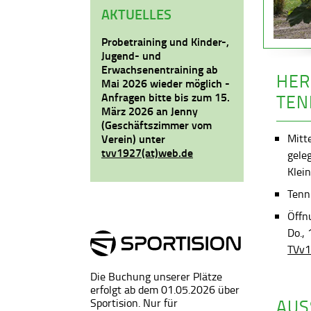
AKTUELLES
Probetraining und Kinder-,
Jugend- und
Erwachsenentraining ab
HER
Mai 2026 wieder möglich -
Anfragen bitte bis zum 15.
TEN
März 2026 an Jenny
(Geschäftszimmer vom
Mitt
Verein) unter
tvv1927(at)web.de
gele
Klein
Tenni
Öffn
Do.,
TVv1
Die Buchung unserer Plätze
erfolgt ab dem 01.05.2026 über
AUS
Sportision. Nur für