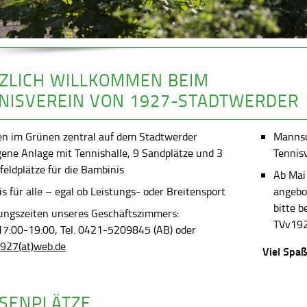
ZLICH WILLKOMMEN BEIM
NISVEREIN VON 1927-STADTWERDER
en im Grünen zentral auf dem Stadtwerder
Mannsch
gene Anlage mit Tennishalle, 9 Sandplätze und 3
Tennis
feldplätze für die Bambinis
Ab Mai
s für alle – egal ob Leistungs- oder Breitensport
angebot
bitte 
ungszeiten unseres Geschäftszimmers:
TVv192
 17:00-19:00, Tel. 0421-5209845 (AB) oder
927(at)web.de
Viel Spaß
SENPLÄTZE